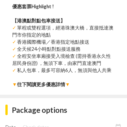
優惠套票Highlight !
【港澳點對點包車接送】
✓
單程或雙程選項，經港珠澳大橋，直接抵達澳
門市你指定的地點
✓
香港國際機場／香港指定地點接送
✓
全天候24小時點對點接送服務
✓
全程安坐車廂接受入境檢查 (需持香港永久性
居民身份證) ，無須下車，由家門直達澳門
✓
私人包車，最多可容納6人，無須與他人共乘
▼
往下閱讀更多優惠詳情
▼
Package options