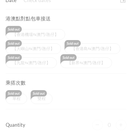
event
Date
Check dates
港澳點對點包車接送
【香港機場⇆澳門/氹仔】
【大嶼山⇆澳門/氹仔】
【香港島⇆澳門/氹仔】
【九龍⇆澳門/氹仔】
【新界⇆澳門/氹仔】
乘搭次數
單程
雙程
0
Quantity