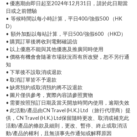
• 優惠期由即日起至2024年12月31日，請於此日期當
日或之前體驗
• 等候時間以每小時計算，平日400/強假500 （HK
D）
• 額外加點以每站計算，平日500/強假600 （HKD）
• 購買訂單後將收到電郵確認信
• 以上優惠不能與其他優惠及推廣同時使用
• 價格有機會會隨著市場狀況而有所改變，恕不另行通
知
• 下單後不設取消或退款
• 取消訂單皆不予退款
• 缺席預約或取消預約將不設退款
• 圖片僅供參考，實際內容請參照實物
• 需要按照預訂日期及當天開放時間內使用，逾期失效
• 此活動/產品由CN Travel (H.K.) Ltd （旅行代理商）提
供，CN Travel (H.K.) Ltd保留隨時更改、取消或補充此
活動/產品的條款及細則，更改、暫停、終止或取消活
動/產品的權利，且無須事先作通知或解釋原因