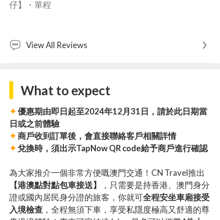
仔】・
單程
View All Reviews
What to expect
✦
優惠期由即日起至2024年12月31日，請於此日期當
日或之前體驗
✦
商戶收到訂單後，會直接聯絡客戶相關詳情
✦
兌換時，須出示TapNow QR code給予商戶進行確認
為大家推介一個非常方便嘅澳門交通！CN Travel推出
【港澳點對點包車接送】
，只需要是持香港、澳門身分
證或國內居民身分證的旅客，你就可
全程安坐車廂接受
入境檢查
，全程無須下車，享受私隱度極高又舒適的尊