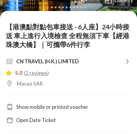
lens
lens
lens
lens
lens
lens
lens
lens
lens
lens
【港澳點對點包車接送 - 6人座】24小時接
送 車上進行入境檢查 全程無須下車【經港
珠澳大橋】｜可攜帶6件行李
CN TRAVEL (H.K.) LIMITED
5.0
(
2 reviews
)
Macao SAR
Show mobile or printed voucher
Open Date Ticket