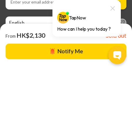
Subscribe
English
HK$2,130
Sold out
From
Notify Me
About us |
TapNow Blog |
Partner with us
|
Terms of Use
|
Help
© 2026 TapNow. All Rights Reserved.