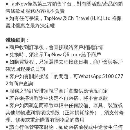
• TapNow僅為第三方銷售平台，對有關活動/產品的銷
售條款及服務內容概不負責
• 如有任何爭議，TapNow 及CN Travel (H.K.) Ltd 將保
留此優惠之最終決定權
體驗細則：
• 商戶收到訂單後，會直接聯絡客戶相關詳情
• 兌換時，須出示TapNow QR code給予商戶
• 如購買雙程，只須選擇去程接送日期，商戶會與客戶
確認回程接送日期
• 客户如有關於接送上的問題，可WhatsApp 5100 677
2向商户查詢
• 服務之預訂安排須視乎商戶實際供應情況而定
• 若在乘搭過程途中決定不再乘搭，將不會退款
• 客户如因疏忽而導致車輛中任何設備、器具、裝置或
其他財物遭到損壞或損毀（正常損耗除外），須支付修
理、修復或重新購置有關物品的費用
• 請自行保管帶來財物，如於乘搭前後或中途發生任何