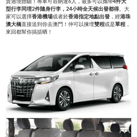
貴過境體驗！專車可容納達6人，最多可以攜帶
4件大
型行李同埋2件隨身行李，24小時全天候出發都得
。大
家可以選擇
香港機場
或者於
香港指定地點出發
，經
港珠
澳大橋
直接送到你去澳門！仲可以揀埋
雙程
或是
單程
，
來回都幫你搞掂晒！