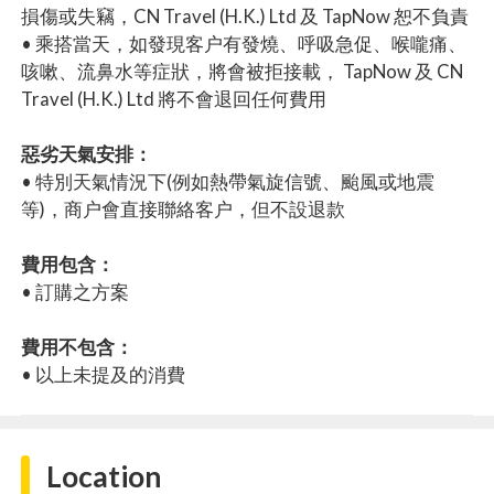
損傷或失竊，CN Travel (H.K.) Ltd 及 TapNow 恕不負責
• 乘搭當天，如發現客户有發燒、呼吸急促、喉嚨痛、
咳嗽、流鼻水等症狀，將會被拒接載， TapNow 及 CN
Travel (H.K.) Ltd 將不會退回任何費用
惡劣天氣安排：
• 特別天氣情況下(例如熱帶氣旋信號、颱風或地震
等)，商户會直接聯絡客户，但不設退款
費用包含：
• 訂購之方案
費用不包含：
• 以上未提及的消費
Location