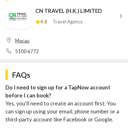
CN TRAVEL (H.K.) LIMITED
4.8
Travel Agency
Macau
5100 6772
FAQs
Do I need to sign up for a TapNow account
before I can book?
Yes, you'll need to create an account first. You
can sign up using your email, phone number or a
third-party account like Facebook or Google.