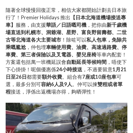
隨著全球慢慢回復正常，相信大家都開始計劃去日本旅
行了！Premier Holidays 推出
【日本北海道機場接送專
車】
服務，由支援
華語／日語嘅司機
，把你由
新千歲機
場直送到札幌市、洞爺湖、星野、富良野留壽都、二世
古等北海道各大主要城市
！除咗可以
私人包車，免除共
乘嘅尷尬
，仲包埋
車輛使用費、油費、高速過路費、停
車費、第三者保險以及叉電器、嬰兒座椅
等車內配套！
方案還包括萬一班機延誤會
自動延長等候時間
，唔使下
下心掛掛！呢個優惠係
24小時接送
，不過要留意
1月21
日至26日
都需要
額外收費
。組合有
7座或10座包車
可
選，最多分別可
容納6人及9人
。仲可以揀
雙程或者單
程
接送，淨係出返機場亦得，夠晒彈性！