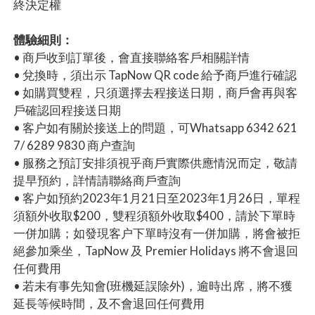
終決定權
體驗細則：
• 商戶收到訂單後，會直接聯絡客戶相關詳情
• 兌換時，須出示 TapNow QR code 給予商戶進行確認
• 如購買雙程，只須選擇去程接送日期，商戶會再與客
戶確認回程接送日期
• 客户如有關於接送上的問題，可Whatsapp 6342 621
7/ 6289 9830 商户查詢
• 服務之預訂安排須視乎商戶實際供應情況而定，敬請
提早預約，詳情請聯絡商戶查詢
• 客户如預約2023年1月21日至2023年1月26日，單程
須額外收取$200，雙程須額外收取$400，請於下單時
一併加購；如發現客户下單時沒有一併加購，將會被拒
絕參加乘坐，TapNow 及 Premier Holidays 將不會退回
任何費用
• 若未有事先知會(班機延誤除外)，逾時出席，將不獲
延長等候時間，及不會退回任何費用