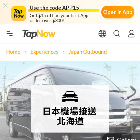
Use the code APP15
Open in App
Get $15 off on your first App
order over $300!
Home
Experiences
Japan Outbound
chevron_right
chevron_right
Gallery