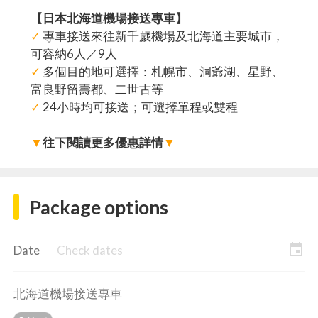
【日本北海道機場接送專車】
✓
專車接送來往新千歲機場及北海道主要城市，
可容納6人／9人
✓
多個目的地可選擇：札幌市、洞爺湖、星野、
富良野留壽都、二世古等
✓
24小時均可接送；可選擇單程或雙程
▼
往下閱讀更多優惠詳情
▼
Package options
event
Date
Check dates
北海道機場接送專車