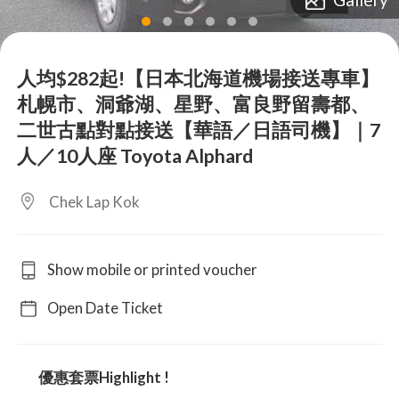
lens
lens
lens
lens
lens
lens
人均$282起!【日本北海道機場接送專車】
札幌市、洞爺湖、星野、富良野留壽都、
二世古點對點接送【華語／日語司機】｜7
人／10人座 Toyota Alphard
Chek Lap Kok
Show mobile or printed voucher
Open Date Ticket
優惠套票Highlight !