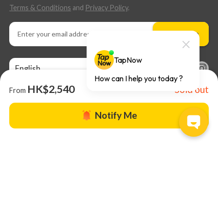
Terms & Conditions
and
Privacy Policy
.
Subscribe
English
HK$2,540
Sold out
From
Notify Me
About us |
TapNow Blog |
Partner with us
|
Terms of Use
|
Help
© 2026 TapNow. All Rights Reserved.