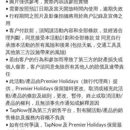
• 圖片僅供參考，實際內容請參照實物
• 需要按照預訂日期及當天開放時間內使用，逾期失效
• 行程期間之照片及影像拍攝將用於商户記錄及宣傳之
用
• 客户付款前，須閱讀活動內容和全部條款，並經過合
理判斷，同意接受本活動計劃和全部條款 並 同意自行
承擔本活動的所有風險和後果 (包括天氣，交通工具及
其他第三方設施帶來的風險)
• 若由客户的行為和參加而導致了第三方的財產損失或
個人傷害，客户須同意免除所有其他人的賠償及連帶責
任
• 此活動/產品由Premier Holidays（旅行代理商）提
供，Premier Holidays 保留隨時更改、取消或補充此活
動/產品的條款及細則，更改、暫停、終止或取消活動/
產品的權利，且無須事先作通知或解釋原因
• TapNow僅為第三方銷售平台，對有關活動/產品的銷
售條款及服務內容概不負責
• 如有任何爭議，TapNow 及 Premier Holidays 保留最