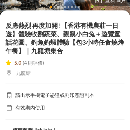
lens
lens
lens
lens
lens
lens
lens
lens
lens
反應熱烈 再度加開 !【香港有機農莊一日
遊】體驗收割蔬菜、親親小白兔＋遊覽童
話花園、釣魚釣蝦體驗【包3小時任食燒烤
午餐】｜九龍塘集合
5.0
(
4 則評價
)
九龍塘
請出示手機電子憑證或列印憑證副本
有效期內使用