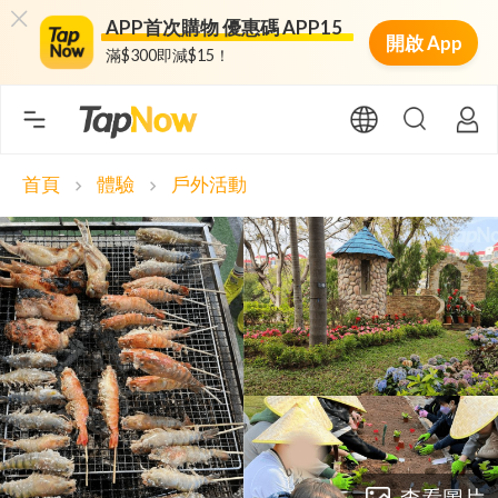
APP首次購物 優惠碼 APP15
開啟 App
滿$300即減$15！
首頁
體驗
戶外活動
chevron_right
chevron_right
查看圖片