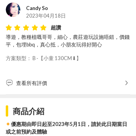
Candy So
2023年04月18日
超讚
導遊，教種植嘅哥哥，細心，農莊遊玩設施唔錯，價錢
平，包埋bbq，真心抵，小朋友玩得好開心
方案類型： 
B -【小童 130CM⬇︎】
查看所有評價
商品介紹
✦
優惠期由即日起至2023年5月1日，請於此日期當日
或之前預約及體驗