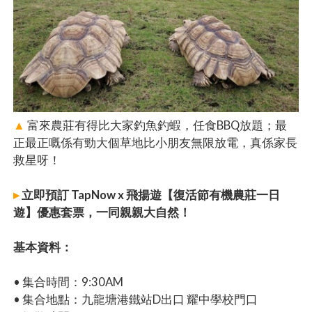
▲
富來農莊有得比大家釣魚釣蝦，任食BBQ放題；最
正最正嘅係有勁大個草地比小朋友無限放電，真係家長
救星呀！
▸
立即預訂 TapNow x 飛揚遊【復活節有機農莊一日
遊】優惠套票，一同親親大自然！
基本資料：
• 集合時間：9:30AM
• 集合地點：九龍塘港鐵站D出口 耀中學校門口