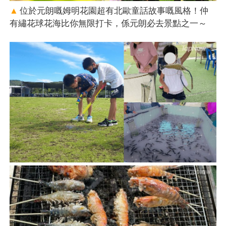
▲
位於元朗嘅姆明花園超有北歐童話故事嘅風格！仲
有繡花球花海比你無限打卡，係元朗必去景點之一～