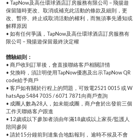
• TapNow及高仕環球酒店訂房服務有限公司 – 飛揚遊
保留隨時更改、取消或補充此活動的條款及細則，更
改、暫停、終止或取消活動的權利，而無須事先通知或
解釋原因
• 如有任何爭議，TapNow及高仕環球酒店訂房服務有
限公司 – 飛揚遊保留最終決定權
體驗細則：
• 商戶收到訂單後，會直接聯絡客戶相關詳情
• 兌換時，須註明使用TapNow優惠及出示TapNow QR
code給予商戶
• 客戶如有關於行程上的問題，可致電2521 0015 或 W
hatsApp 5484 7035 / 6071 7871向商戶查詢
• 成團人數為28人，如未能成團，商户會於出發前三個
工作天聯絡客户跟進
• 12歲或以下參加者須由年滿18歲或以上家長/監護人
陪同參與
• 請於15分鐘前到達集合地點報到， 逾時不候及不會