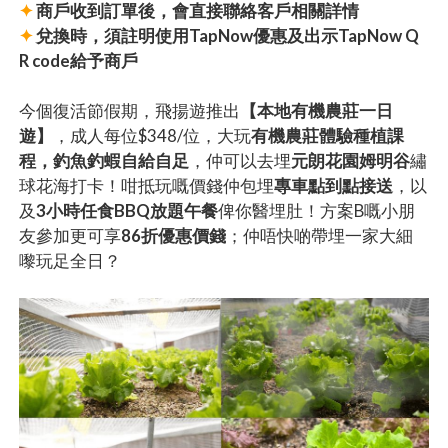
✦
商戶收到訂單後，會直接聯絡客戶相關詳情
✦
兌換時，須註明使用TapNow優惠及出示TapNow Q
R code給予商戶
今個復活節假期，飛揚遊推出
【本地有機農莊一日
遊】
，成人每位$348/位，大玩
有機農莊體驗種植課
程，釣魚釣蝦自給自足
，仲可以去埋
元朗花園姆明谷
繡
球花海打卡！咁抵玩嘅價錢仲包埋
專車點到點接送
，以
及
3小時任食BBQ放題午餐
俾你醫埋肚！方案B嘅小朋
友參加更可享
86折優惠價錢
；仲唔快啲帶埋一家大細
嚟玩足全日？