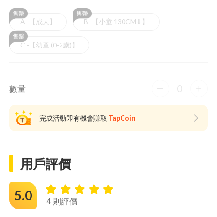
A -【成人】
B -【小童 130CM⬇︎】
C -【幼童 (0-2歲)】
0
數量
完成活動即有機會賺取
TapCoin
！
用戶評價
5.0
4 則評價