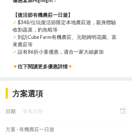
優惠套票Highlight !
【復活節有機農莊一日遊】
✓
$348/位玩復活節限定本地農莊遊，親身體驗
收割蔬菜，釣魚蝦等
✓
到訪Cube Farm有機農莊、元朗姆明花園、富
來農莊等
✓
設有86折小童優惠，適合一家大細參加
▼
往下閱讀更多優惠詳情
▼
方案選項
event
日期
查看日期
方案 - 有機農莊一日遊