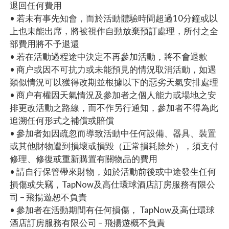
退回任何費用
• 若未有事先知會，而於活動體驗時間超過10分鐘或以
上也未能出席，將被視作自動放棄預訂處理，所付之全
部費用將不予退還
• 若在活動過程途中決定不再參加活動，將不會退款
• 商户或因不可抗力或未能預見的情況取消活動，如遇
類似情況可以獲得改期並根據以下的惡劣天氣安排處理
• 商户有權因天氣情況及參加者之個人能力或場地之安
排更改活動之路線，而不作另行通知，參加者不得為此
追溯任何形式之補償或賠償
• 參加者如因疏忽而導致活動中任何設備、器具、裝置
或其他財物遭到損壞或損毀（正常損耗除外），須支付
修理、修復或重新購置有關物品的費用
• 請自行保管帶來財物，如於活動前後或中途發生任何
損傷或失竊，TapNow及高仕環球酒店訂房服務有限公
司 – 飛揚遊恕不負責
• 參加者在活動期間有任何損傷， TapNow及高仕環球
酒店訂房服務有限公司 – 飛揚遊概不負責