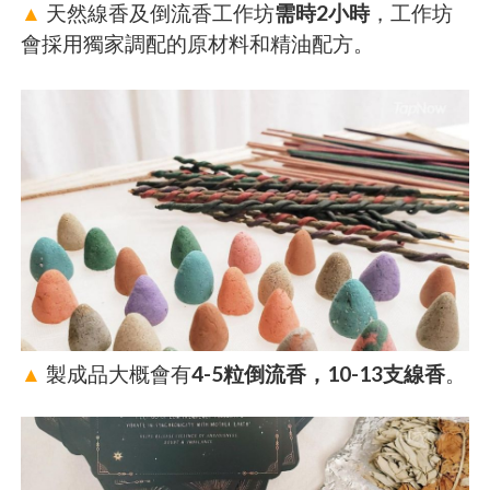
▲
天然線香及倒流香工作坊
需時2小時
，工作坊
會採用獨家調配的原材料和精油配方。
▲
製成品大概會有
4-5粒倒流香，10-13支線香
。