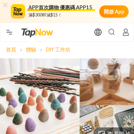
APP首次購物 優惠碼 APP15
開啟 App
滿$300即減$15！
首頁
體驗
DIY 工作坊
chevron_right
chevron_right
查看圖片