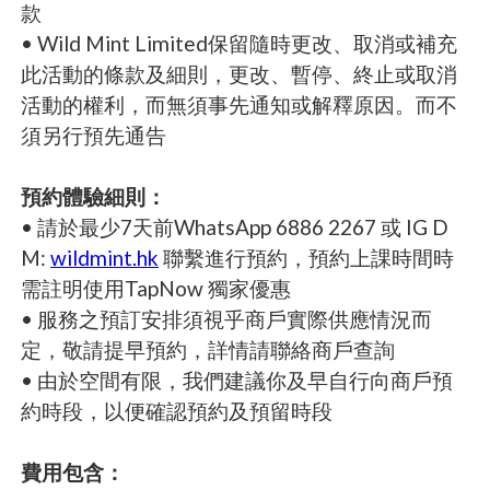
款
• Wild Mint Limited保留隨時更改、取消或補充
此活動的條款及細則，更改、暫停、終止或取消
活動的權利，而無須事先通知或解釋原因。而不
須另行預先通告
預約體驗細則：
• 請於最少7天前WhatsApp 6886 2267 或 IG D
M:
wildmint.hk
聯繫進行預約，預約上課時間時
需註明使用TapNow 獨家優惠
• 服務之預訂安排須視乎商戶實際供應情況而
定，敬請提早預約，詳情請聯絡商戶查詢
• 由於空間有限，我們建議你及早自行向商戶預
約時段，以便確認預約及預留時段
費用包含：