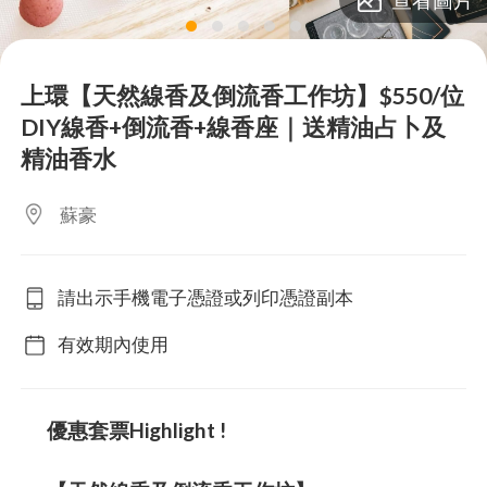
lens
lens
lens
lens
lens
上環【天然線香及倒流香工作坊】$550/位
DIY線香+倒流香+線香座｜送精油占卜及
精油香水
蘇豪
請出示手機電子憑證或列印憑證副本
有效期內使用
優惠套票Highlight !