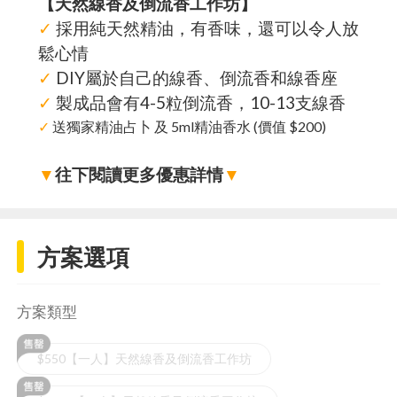
【天然線香及倒流香工作坊】
✓
採用純天然精油，有香味，還可以令人放
鬆心情
✓
DIY屬於自己的線香、倒流香和線香座
✓
製成品會有4-5粒倒流香，10-13支線香
✓
送獨家精油占卜 及 5ml精油香水 (價值 $200)
▼
往下閱讀更多優惠詳情
▼
方案選項
方案類型
$550【一人】天然線香及倒流香工作坊