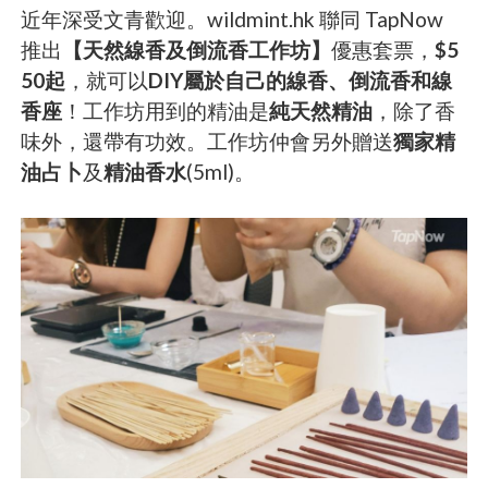
近年深受文青歡迎。wildmint.hk 聯同 TapNow
推出
【天然線香及倒流香工作坊】
優惠套票，
$5
50起
，就可以
DIY屬於自己的線香、倒流香和線
香座
！工作坊用到的精油是
純天然精油
，除了香
味外，還帶有功效。工作坊仲會另外贈送
獨家精
油占卜
及
精油香水
(5ml)。