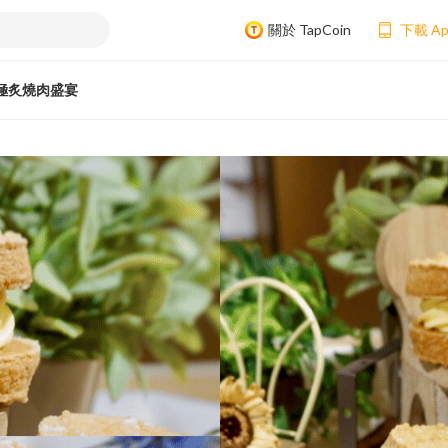
關於 TapCoin
下載 A
極炙燒肉盛宴