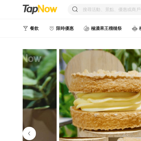
餐飲
限時優惠
極濃果王榴槤祭
人氣甜點
中式美食
西式美食
日韓美食
台式美食
東南亞美食
中西式美食