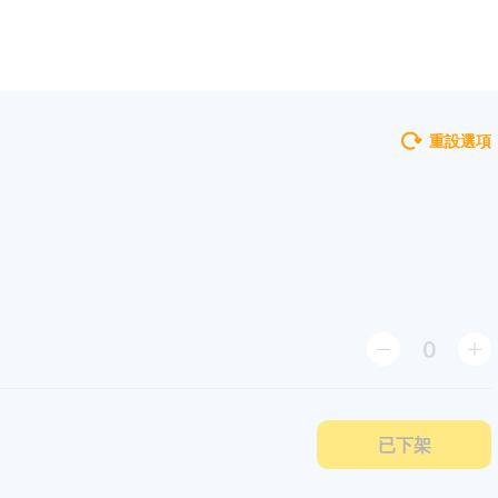
重設選項
0
已下架