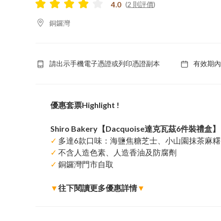
4.0
(
2 則評價
)
銅鑼灣
請出示手機電子憑證或列印憑證副本
有效期內
優惠套票Highlight !
Shiro Bakery【Dacquoise達克瓦茲6件裝禮盒】
✓
多達6款口味：海鹽焦糖芝士、小山園抹茶麻
✓
不含人造色素、人造香油及防腐劑
✓
銅鑼灣門市自取
▼
往下閱讀更多優惠詳情
▼