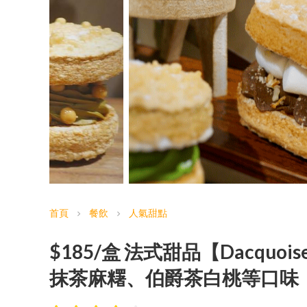
首頁
餐飲
人氣甜點
chevron_right
chevron_right
$185/盒 法式甜品【Dacqu
抹茶麻糬、伯爵茶白桃等口味｜銅鑼