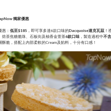
TapNow 獨家優惠
優惠：
低至$185
，即可享多達6款口味的
Dacquoise達克瓦茲
！
、焙茶焦糖脆珠、石板街及柚香金萱茶
6款口味
，製造過程中
不
層酥脆，搭配上內部柔軟的Cream及餡料，十分有口感！