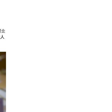
禮盒
含人