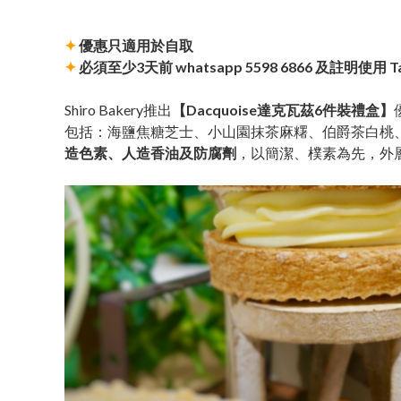
✦
優惠只適用於自取
✦
必須至少3天前 whatsapp 5598 6866 及註明使用 
Shiro Bakery推出
【Dacquoise達克瓦茲6件裝禮盒】
包括：海鹽焦糖芝士、小山園抹茶麻糬、伯爵茶白桃
造色素、人造香油及防腐劑
​，以簡潔、樸素為先，外