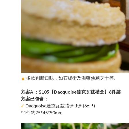
▲
多款創新口味，如石板街及海鹽焦糖芝士等。
方案A ：$185【Dacquoise達克瓦茲禮盒】6件裝
方案已包含：
✓
Dacquoise達克瓦茲禮盒 1盒 (6件*)
* 1件約75*45*50mm