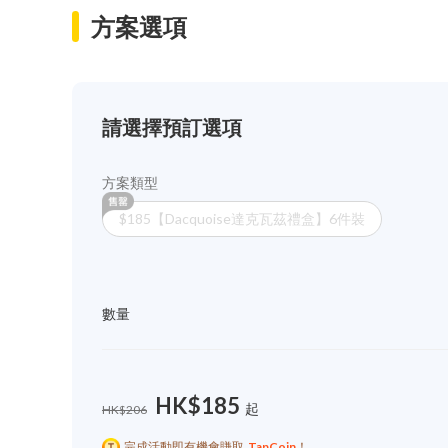
方案選項
請選擇預訂選項
方案類型
$185【Dacquoise達克瓦茲禮盒】6件裝
數量
HK$185
起
HK$206
完成活動即有機會賺取
TapCoin
！