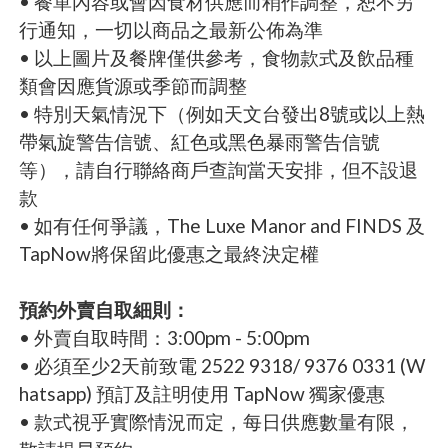
• 餐單內容或會因食材供應而稍作調整，恕不另
行通知，一切以商品之最新公佈為準
• 以上圖片及餐牌僅供參考，食物款式及飲品種
類會因應貨源或季節而調整
• 特別天氣情況下（例如天文台發出8號或以上熱
帶氣旋警告信號、紅色或黑色暴雨警告信號
等），請自行聯絡商戶查詢當天安排，但不設退
款
• 如有任何爭議，The Luxe Manor and FINDS 及
TapNow將保留此優惠之最終決定權
預約外賣自取細則：
• 外賣自取時間：3:00pm - 5:00pm
• 必須至少2天前致電 2522 9318/ 9376 0331 (W
hatsapp) 預訂及註明使用 TapNow 獨家優惠
• 款式視乎實際情況而定，每日供應數量有限，