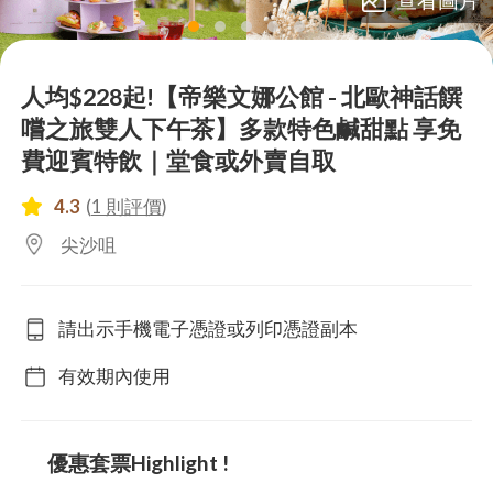
lens
lens
lens
lens
lens
人均$228起!【帝樂文娜公館 - 北歐神話饌
嚐之旅雙人下午茶】多款特色鹹甜點 享免
費迎賓特飲｜堂食或外賣自取
4.3
(
1 則評價
)
尖沙咀
請出示手機電子憑證或列印憑證副本
有效期內使用
優惠套票Highlight !