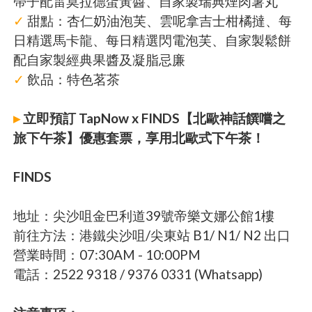
帶子配雷莫拉德蛋黃醬、自家製瑞典煙肉薯丸
✓
甜點：杏仁奶油泡芙、雲呢拿吉士柑橘撻、每
日精選馬卡龍、每日精選閃電泡芙、自家製鬆餅
配自家製經典果醬及凝脂忌廉
✓
飲品：特色茗茶
▸
立即預訂 TapNow x FINDS【北歐神話饌嚐之
旅下午茶】優惠套票，享用北歐式下午茶！
FINDS
地址：尖沙咀金巴利道39號帝樂文娜公館1樓
前往方法：港鐵尖沙咀/尖東站 B1/ N1/ N2 出口
營業時間：07:30AM - 10:00PM
電話：2522 9318 / 9376 0331 (Whatsapp)