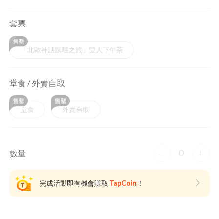
套票
「北歐神話饌嚐之旅」雙人下午茶
堂食 / 外賣自取
堂食
外賣自取
0
數量
完成活動即有機會賺取
TapCoin
！