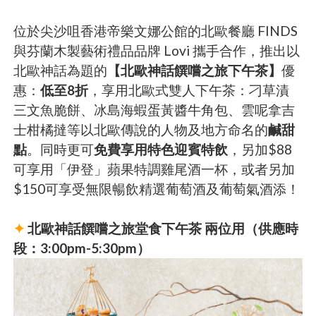
位於尖沙咀香港帝樂文娜公館的北歐餐廳 FINDS
與芬蘭木製藝術禮品品牌 Lovi 攜手合作，推出以
北歐神話為題的
【北歐神話饌嚐之旅下午茶】
優
惠：
低至8折
，享用北歐式雙人下午茶：刁草漬
三文魚脆餅、冰島海蝦蛋黃醬牛角包、雲呢拿吉
士柑橘撻等以北歐傳說的人物及地方命名的
鹹甜
點
。同時更可
免費享用特色迎賓特飲
，另加$88
可享用「伊登」蘋果特調雞尾酒一杯，或者另加
$150可享受無限暢飲精選葡萄酒及葡萄氣酒添！
✦
北歐神話饌嚐之旅堂食下午茶 兩位用（供應時
段：3:00pm-5:30pm）