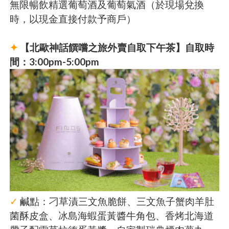
無限暢飲精選葡萄酒及葡萄氣酒（於現場兌換
時，以現金直接付款予商戶）
✦
【北歐神話饌嚐之旅外賣自取下午茶】自取時
間：3:00pm-5:00pm
✓
鹹點：刁草漬三文魚脆餅、三文魚子蟹肉羊肚
菌酥皮盒、冰島海蝦蛋黃醬牛角包、香烤北海道