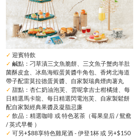
✓
迎賓特飲
✓
鹹點：刁草漬三文魚脆餅、三文魚子蟹肉羊肚
菌酥皮盒、冰島海蝦蛋黃醬牛角包、香烤北海道
帶子配雷莫拉德蛋黃醬、自家製瑞典煙肉薯丸
✓
甜點：杏仁奶油泡芙、雲呢拿吉士柑橘撻、每
日精選馬卡龍、每日精選閃電泡芙、自家製鬆餅
配自家製經典果醬及凝脂忌廉
✓
飲品：精選咖啡 或 特色茗茶（莓果皇后 / 鴛鴦
/ 英式早餐 ）
✓
可另+$88享特色雞尾酒 - 伊登1杯 或 另+$150