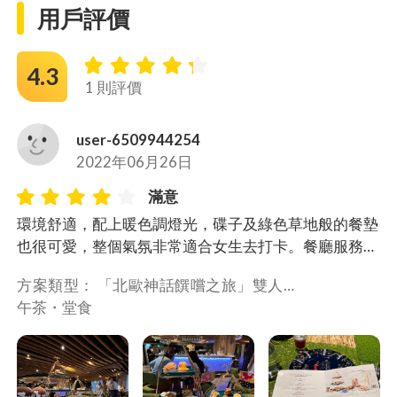
用戶評價
4.3
1 則評價
user-6509944254
2022年06月26日
滿意
環境舒適，配上暖色調燈光，碟子及綠色草地般的餐墊
也很可愛，整個氣氛非常適合女生去打卡。餐廳服務很
貼心🥰樂意幫忙拍照。而餐點賣相不俗，但咸點比甜點
方案類型： 
「北歐神話饌嚐之旅」雙人下
出色，珍寶帶子脆餅和三文魚籽蟹肉羊肚菌酥皮盒是我
午茶・
堂食
心目中最愛😍閃電泡芙口感較軟，味道也不突出，是整
份套餐的美中不足之處。

但想舒適地吃下午茶又喜歡北歐風，使用TapNow預約
有優惠，不妨一試。