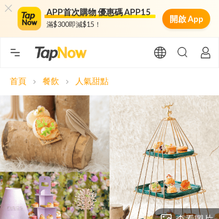
APP首次購物 優惠碼 APP15
開啟 App
滿$300即減$15！
首頁
餐飲
人氣甜點
chevron_right
chevron_right
查看圖片