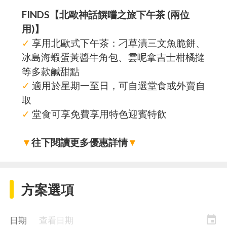
FINDS【北歐神話饌嚐之旅下午茶 (兩位
用)】
✓
享用北歐式下午茶：刁草漬三文魚脆餅、
冰島海蝦蛋黃醬牛角包、雲呢拿吉士柑橘撻
等多款鹹甜點
✓
適用於星期一至日，可自選堂食或外賣自
取
✓
堂食可享免費享用特色迎賓特飲
▼
往下閱讀更多優惠詳情
▼
方案選項
event
日期
查看日期