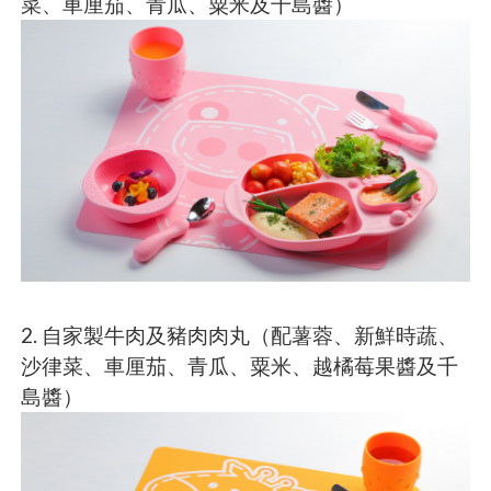
菜、車厘茄、青瓜、粟米及千島醬）
2. 自家製牛肉及豬肉肉丸（配薯蓉、新鮮時蔬、
沙律菜、車厘茄、青瓜、粟米、越橘莓果醬及千
島醬）