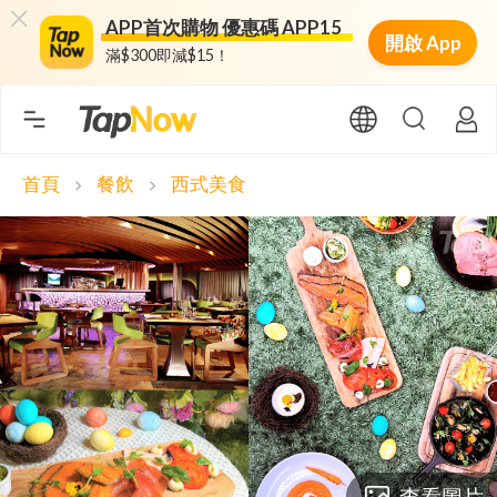
APP首次購物 優惠碼 APP15
開啟 App
滿$300即減$15！
首頁
餐飲
西式美食
chevron_right
chevron_right
查看圖片