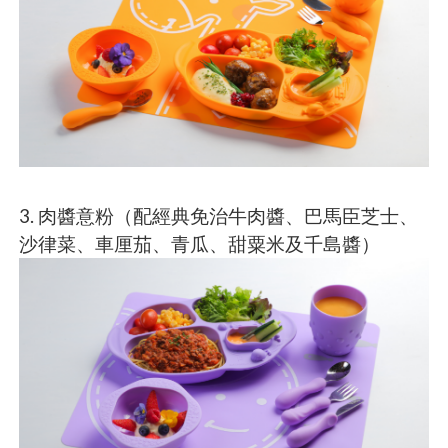
3. 肉醬意粉（配經典免治牛肉醬、巴馬臣芝士、
沙律菜、車厘茄、青瓜、甜粟米及千島醬）