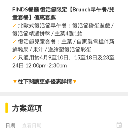
FINDS餐廳 復活節限定【Brunch早午餐/兒
童套餐】優惠套票
✓
北歐式復活節早午餐：復活節碰蛋遊戲 /
復活節精選拼盤 / 主菜4選1款
✓
復活節兒童套餐：主菜 / 自家製雪糕伴新
鮮雜果 / 果汁 / 送繪製復活節彩蛋
✓
只適用於4月9至10日、15至18日及23至
24日 12:00pm-2:30pm
▼
往下閱讀更多優惠詳情
▼
方案選項
event
日期
查看日期