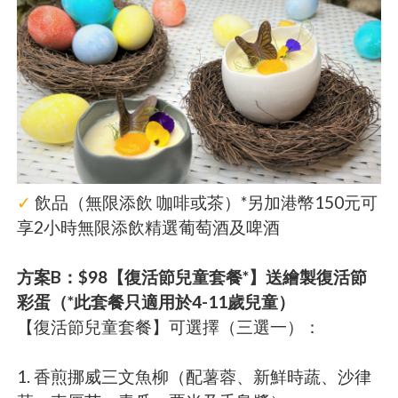
✓
飲品（無限添飲 咖啡或茶）*另加港幣150元可
享2小時無限添飲精選葡萄酒及啤酒
方案B：$98【復活節兒童套餐*】送繪製復活節
彩蛋（*此套餐只適用於4-11歲兒童）
【復活節兒童套餐】可選擇（三選一）：
1. 香煎挪威三文魚柳（配薯蓉、新鮮時蔬、沙律