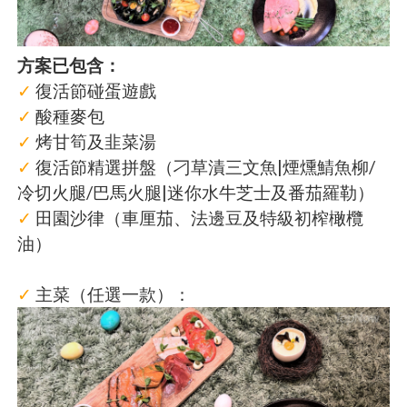
方案已包含：
✓
復活節碰蛋遊戲
✓
酸種麥包
✓
烤甘筍及韭菜湯
✓
復活節精選拼盤（刁草漬三文魚|煙燻鯖魚柳/
冷切火腿/巴馬火腿|迷你水牛芝士及番茄羅勒）
✓
田園沙律（車厘茄、法邊豆及特級初榨橄欖
油）
✓
主菜（任選一款）：