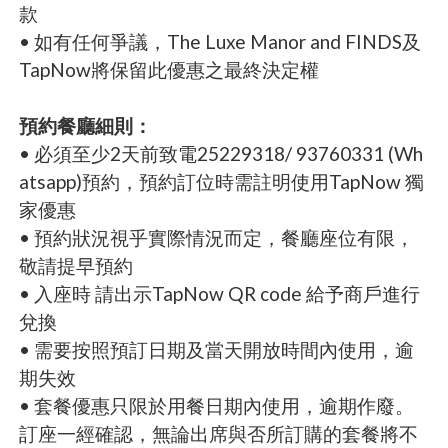
款
• 如有任何爭議，The Luxe Manor and FINDS及
TapNow將保留此優惠之最終決定權
預約餐廳細則：
• 必須至少2天前致電25229318/ 93760331 (Wh
atsapp)預約，預約訂位時需註明使用TapNow 獨
家優惠
• 預約狀況視乎實際情況而定，餐廳座位有限，
敬請提早預約
• 入座時 請出示TapNow QR code 給予商戶進行
兌換
• 需要按照預訂日期及當天開放時間內使用，逾
期失效
• 套餐優惠只限於用餐日期內使用，逾期作廢。
訂座一經確認，無論出席與否所訂購的套餐將不