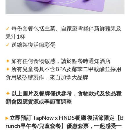
✓
每份套餐包括主菜、自家製雪糕伴新鮮雜果及
果汁1杯
✓
送繪製復活節彩蛋
✦
如有任何食物敏感，請於點餐時通知酒店
✦
所有兒童餐具不含BPA及鄰苯二甲酸酯並採用
食用級矽膠製作，來自加拿大品牌
✦
以上圖片及餐牌僅供參考，食物款式及飲品種
類會因應貨源或季節而調整
▸
立即預訂 TapNow x FINDS餐廳 復活節限定【B
runch早午餐/兒童套餐】優惠套票，一起感受一