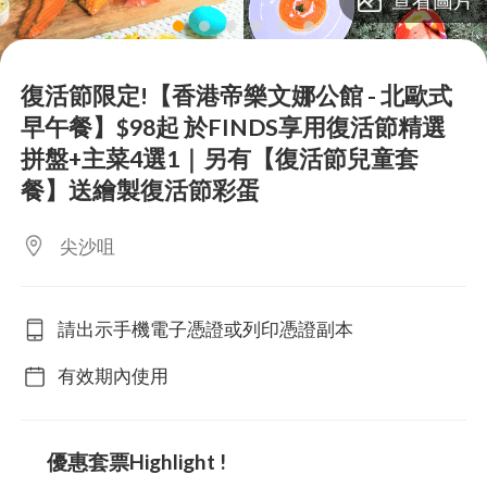
lens
lens
lens
lens
lens
lens
復活節限定!【香港帝樂文娜公館 - 北歐式
早午餐】$98起 於FINDS享用復活節精選
拼盤+主菜4選1｜另有【復活節兒童套
餐】送繪製復活節彩蛋
尖沙咀
請出示手機電子憑證或列印憑證副本
有效期內使用
優惠套票Highlight !