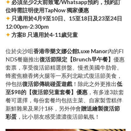
✦
必須至少2天前致電/Whatsapp預約，預約訂
位時需註明使用TapNow 獨家優惠
✦
只適用於4月9至10日、15至18日及23至24日
12:00pm-2:30pm
✦
方案B 只適用於4-11歲兒童
位於尖沙咀
香港帝樂文娜公館Luxe Manor
內的FI
NDS餐廳推出
復活節限定【Brunch早午餐】
優惠
套票，享受復活節精選拼盤、慢煮美國牛肋骨、
蜂蜜焦糖香烤火腿等一系列北歐式復活節美食，
仲包括
復活節傳統碰蛋遊戲
！除此之外更推出
低
至$98的【復活節兒童套餐】優惠
，有多達3款套
餐可選擇，每份套餐均包括主菜、自家製雪糕伴
新鮮雜果及果汁1杯，另外仲會
贈送繪製復活節
彩蛋
，比小朋友感受濃濃復活節氣氛！