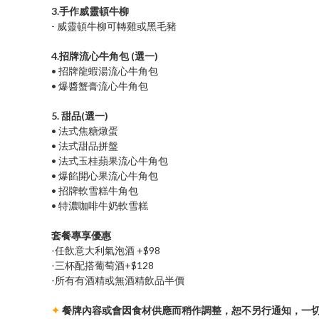
3.手作威靈頓牛柳
- 威靈頓牛柳可轉雞或黑毛豬
4.招牌流心牛角包 (選一)
• 招牌龍蝦湯流心牛角包
• 爆醬蟹膏流心牛角包
5. 甜品(選一)
• 法式焦糖燉蛋
• 法式甜品拼盤
• 法式玉桂蘋果流心牛角包
• 爆餡開心果流心牛角包
• 招牌軟雪糕牛角包
• 特濃咖啡牛奶軟雪糕
套餐專享優惠
-任飲意大利氣泡酒 +$98
-三杯配搭葡萄酒+$128
-所有有酒精或無酒精飲品半價
✦
餐牌內容或會因食材供應而稍作調整，恕不另行通知，一切以Fa