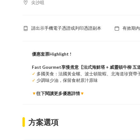
尖沙咀
請出示手機電子憑證或列印憑證副本
有效期內
優惠套票Highlight !
Fast Gourmet享慢煮意【法式海鮮塔 + 威靈頓牛柳
✓
多國美食：法國黃金螺、波士頓龍蝦、北海道珍寶帶
✓
少調味少油，保留食材原汁原味
▼
往下閱讀更多優惠詳情
▼
方案選項