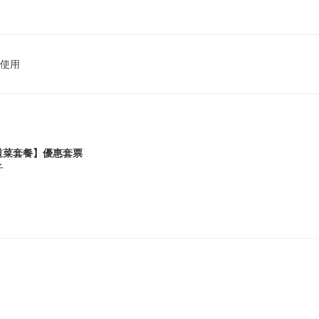
使用
 五道菜套餐】優惠套票
子