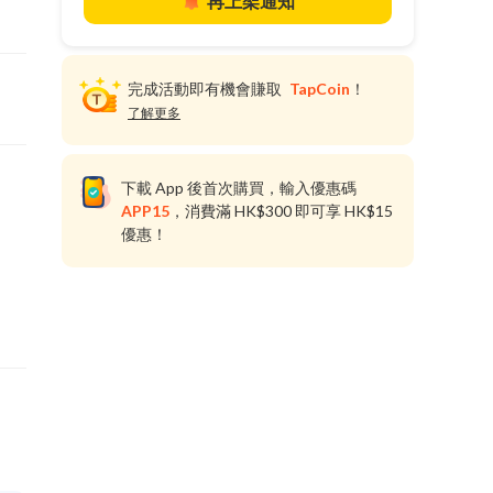
再上架通知
完成活動即有機會賺取
TapCoin
！
了解更多
下載 App 後首次購買，輸入優惠碼
APP15
，消費滿 HK$300 即可享 HK$15
優惠！