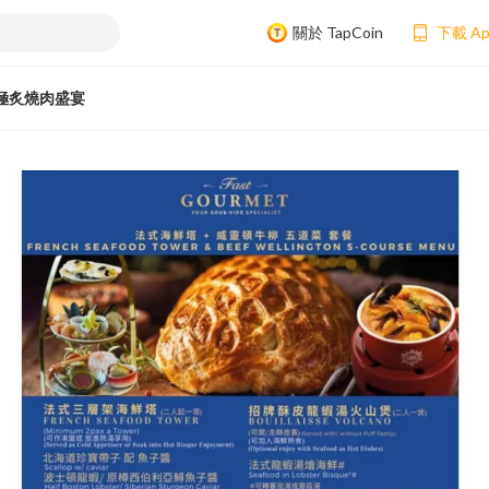
關於 TapCoin
下載 A
極炙燒肉盛宴