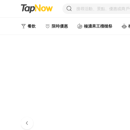
餐飲
限時優惠
極濃果王榴槤祭
人氣甜點
中式美食
西式美食
日韓美食
台式美食
東南亞美食
中西式美食