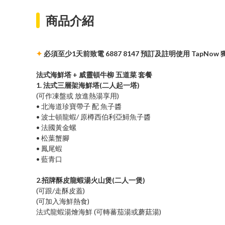
商品介紹
✦
必須至少1天前致電 6887 8147 預訂及註明使用 TapNow
法式海鮮塔 + 威靈頓牛柳 五道菜 套餐
1. 法式三層架海鮮塔(二人起一塔)
(可作凍盤或 放進熱湯享用)
• 北海道珍寶帶子 配 魚子醬
• 波士頓龍蝦/ 原樽西伯利亞鱘魚子醬
• 法國黃金螺
• 松葉蟹腳
• 鳳尾蝦
• 藍青口
2.招牌酥皮龍蝦湯火山煲(二人一煲)
(可跟/走酥皮蓋)
(可加入海鮮熱食)
法式龍蝦湯燴海鮮 (可轉蕃茄湯或蘑菇湯)