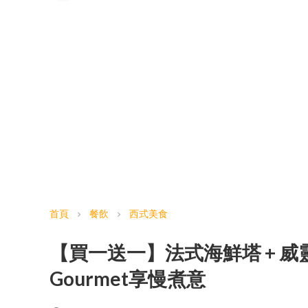
首頁
餐飲
西式美食
chevron_right
chevron_right
【買一送一】法式海鮮塔 + 威靈頓
Gourmet享慢煮意