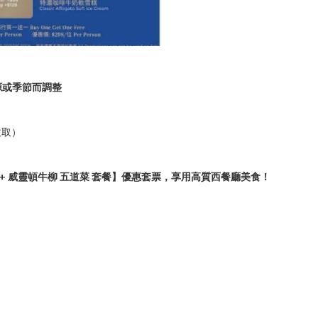
源或季節而調整
收取）
式海鮮塔 + 威靈頓牛柳 五道菜 套餐】優惠套票，享用高質西餐廳美食！