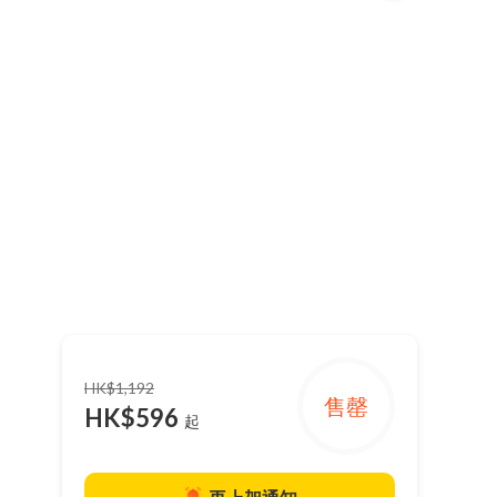
HK$1,192
售罄
HK$596
起