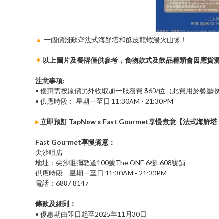
▲
一個價錢歎齊法式海鮮塔和酥皮龍蝦湯火山煲！
✦
以上圖片及餐牌僅供參考，食物款式及飲品種類會因應貨
注意事項:
• 優惠需按原價另外收取加一服務費 $60/位（此費用於餐廳
• 供應時段： 星期一至日 11:30AM - 21:30PM
▸
立即預訂 TapNow x Fast Gourmet享慢煮意【法
Fast Gourmet享慢煮意：
尖沙咀店
地址：尖沙咀彌敦道100號The ONE 6樓L608號舖
供應時段：星期一至日 11:30AM - 21:30PM
電話：6887 8147
條款及細則：
• 優惠期由即日起至2025年11月30日