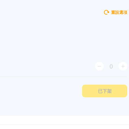
重設選項
0
已下架