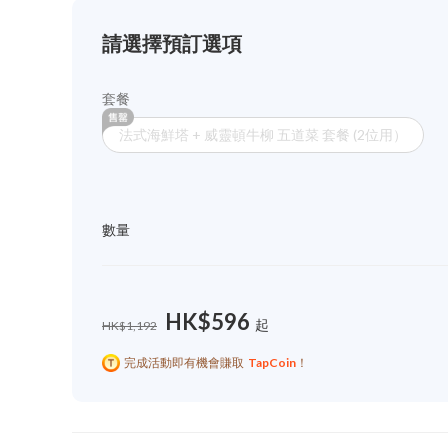
請選擇預訂選項
套餐
法式海鮮塔 + 威靈頓牛柳 五道菜 套餐 (2位用）
數量
HK$596
起
HK$1,192
完成活動即有機會賺取
TapCoin
！