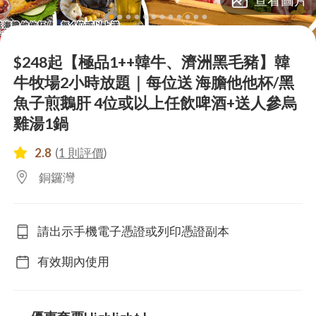
lens
lens
lens
lens
lens
lens
lens
lens
lens
lens
lens
lens
$248起【極品1++韓牛、濟洲黑毛豬】韓
牛牧場2小時放題｜每位送 海膽他他杯/黑
魚子煎鵝肝 4位或以上任飲啤酒+送人參烏
雞湯1鍋
2.8
(
1 則評價
)
銅鑼灣
請出示手機電子憑證或列印憑證副本
有效期內使用