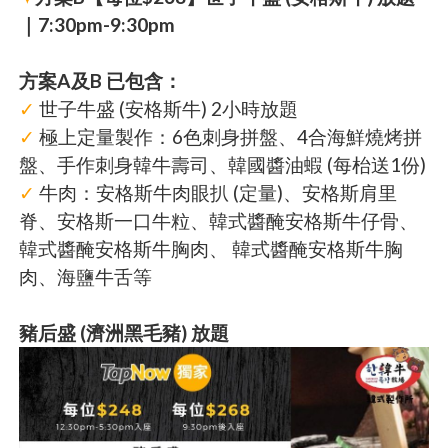
｜7:30pm-9:30pm
方案A及B 已包含：
✓
世子牛盛 (安格斯牛) 2小時放題
✓
極上定量製作：6色刺身拼盤、4合海鮮燒烤拼
盤、手作刺身韓牛壽司、韓國醬油蝦 (每枱送1份)
✓
牛肉：安格斯牛肉眼扒 (定量)、安格斯肩里
脊、安格斯一口牛粒、韓式醬醃安格斯牛仔骨、
韓式醬醃安格斯牛胸肉、 韓式醬醃安格斯牛胸
肉、海鹽牛舌等
豬后盛 (濟洲黑毛豬) 放題