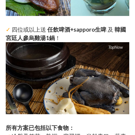
✓
四位或以上送
任飲啤酒+sapporo生啤
及
韓國
宮廷人參烏雞湯1鍋
！
所有方案已包括以下食物：