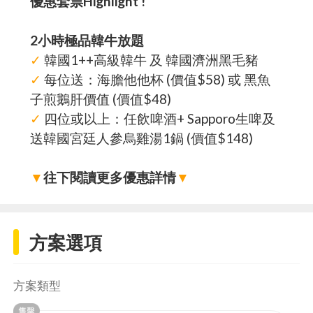
優惠套票Highlight !
2小時極品韓牛放題
✓
韓國1++高級韓牛 及 韓國濟洲黑毛豬
✓
每位送：海膽他他杯 (價值$58) 或 黑魚
子煎鵝肝價值 (價值$48)
✓
四位或以上：任飲啤酒+ Sapporo生啤及
送韓國宮廷人參烏雞湯1鍋 (價值$148)
▼
往下閱讀更多優惠詳情
▼
方案選項
方案類型