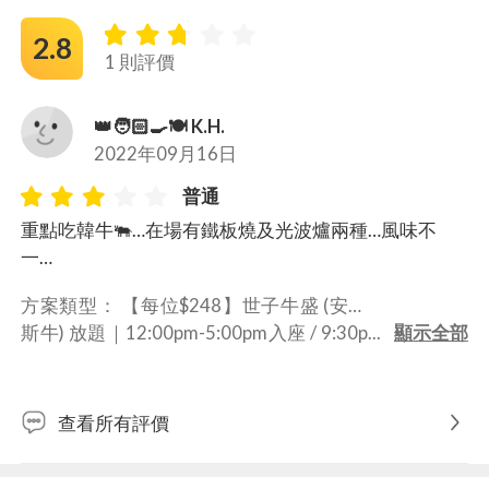
2.8
1 則評價
👑🧑🏻‍🍳🍽 K.H.
2022年09月16日
普通
重點吃韓牛🐃…在場有鐵板燒及光波爐兩種…風味不
一…
方案類型： 
【每位$248】世子牛盛 (安格
斯牛) 放題｜12:00pm-5:00pm入座 / 9:30p
m後入座
查看所有評價