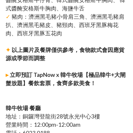
式醬醃安格斯牛胸肉、海鹽牛舌
✓
豬肉：濟洲黑毛豬小骨肩三角、濟洲黑毛豬肩
扒、濟洲黑毛豬皮、豬頸肉、西班牙黑豚梅花
肉、西班牙黑豚五花肉
✦
以上圖片及餐牌僅供參考，食物款式會因應貨
源或季節而調整
▸
立即預訂 TapNow x 韓牛牧場【極品韓牛+大閘
蟹放題】餐飲套票，食齊多款美食！
韓牛牧場 餐廳
地址：銅鑼灣登龍街28號永光中心3樓
營業時間：12:00pm-12:00am
電話：6023 0188