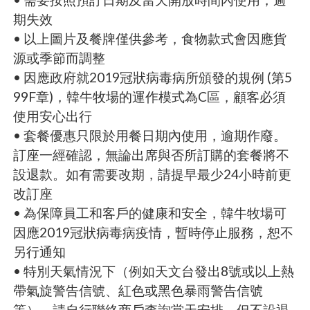
期失效
• 以上圖片及餐牌僅供參考，食物款式會因應貨
源或季節而調整
• 因應政府就2019冠狀病毒病所頒發的規例 (第5
99F章)，韓牛牧場的運作模式為C區，顧客必須
使用安心出行
• 套餐優惠只限於用餐日期內使用，逾期作廢。
訂座一經確認，無論出席與否所訂購的套餐將不
設退款。如有需要改期，請提早最少24小時前更
改訂座
• 為保障員工和客戶的健康和安全，韓牛牧場可
因應2019冠狀病毒病疫情，暫時停止服務，恕不
另行通知
• 特別天氣情況下（例如天文台發出8號或以上熱
帶氣旋警告信號、紅色或黑色暴雨警告信號
等），請自行聯絡商戶查詢當天安排，但不設退