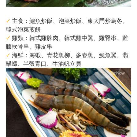
✓
主食：鱧魚炒飯、泡菜炒飯、東大門炒烏冬、
韓式泡菜煎餅
✓
雞類：韓式雞脾肉、韓式雞中翼、雞腎串、雞
膝軟骨串、雞皮串
✓
海鮮：海蝦、青花魚柳、多舂魚、魷魚翼、翡
翠螺、半殼青口、牛油帆立貝