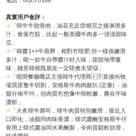
真實用戶食評：
➩
「韓牛牛肋骨肉，油花充足😍燒完之後淋滑多
汁，食落冇筋，比起一般美國牛肉多一浸清甜味
👏」
➩
「韓醬1++牛肩胛，相對冇咁肥 但一樣係嫩滑
多汁，呢一款牛自帶醬汁好入味，甜甜地帶薑
味，鍾意韓燒既朋友一定唔會失望😋」
➩
「呢間餐廳嘅店主係韓牛代理商🇰🇷直接向牧
場買原隻牛切割，安格斯牛肉肉眼扒 (定量) ：油
脂分佈平均，但肉質冇想像中咁軟嫩，勝在牛味
濃郁」
➩
「火炙韓牛壽司，韓牛肉質特別嫩滑，接近入
口即化，油脂同肉味香濃；韓式醬醃安格斯牛仔
骨用上韓式醬油同水果醃製，令肉質鬆軟腍滑，
味道帶甜」