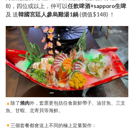
8)，四位或以上，仲可以
任飲啤酒+sapporo生啤
及 送
韓國宮廷人參烏雞湯1鍋
(價值$148) ！
▲
除了
燒肉
外，套票更包括任食新鮮帶子、油甘魚、三文
魚、甘蝦、北寄貝等海鮮。
▼
三個套餐都會送上不同的極上定量製作：