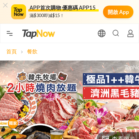
APP首次購物 優惠碼 APP15
開啟 App
滿$300即減$15！
首頁
餐飲
chevron_right
查看圖片