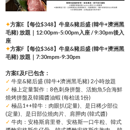
✦
方案E【每位$348】牛皇&豬后盛 (韓牛+濟洲黑
毛豬) 放題｜12:00pm-5:00pm入座 / 9:30pm後入
座
✦
方案F【每位$368】牛皇&豬后盛 (韓牛+濟洲黑
毛豬) 放題｜7:30mpm-9:30pm
方案E及F已包含：
✓
牛皇&豬后盛 (韓牛+濟洲黑毛豬) 2小時放題
✓
極上定量製作：8色刺身拼盤、活鮑魚5合海鮮
燒烤拼盤及韓國醬油蝦 (每枱送1份)
✓
極品1++韓牛：肉眼扒(定量)、是日稀少部位
(定量)、是日部位燒肉片、肩胛肉 (韓式醬)
✓
牛肉：安格斯肩里脊、安格斯一口牛粒、韓式
醬醃安格斯牛仔骨、韓式醬醃安格斯牛胸肉、 韓