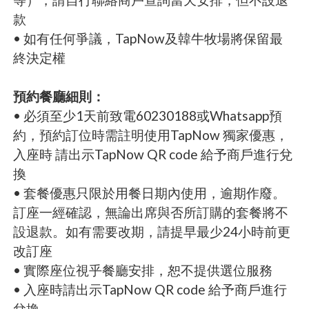
款
• 如有任何爭議，TapNow及韓牛牧場將保留最
終決定權
預約餐廳細則：
• 必須至少1天前致電60230188或Whatsapp預
約，預約訂位時需註明使用TapNow 獨家優惠，
入座時 請出示TapNow QR code 給予商戶進行兌
換
• 套餐優惠只限於用餐日期內使用，逾期作廢。
訂座一經確認，無論出席與否所訂購的套餐將不
設退款。如有需要改期，請提早最少24小時前更
改訂座
• 實際座位視乎餐廳安排，恕不提供選位服務
• 入座時請出示TapNow QR code 給予商戶進行
兌換