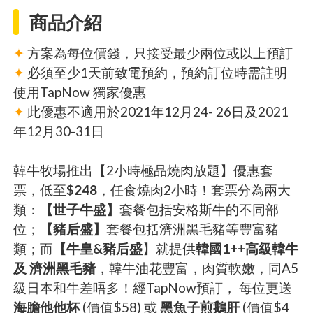
商品介紹
✦
方案為每位價錢，只接受最少兩位或以上預訂
✦
必須至少1天前致電預約，預約訂位時需註明
使用TapNow 獨家優惠
✦
此優惠不適用於2021年12月24- 26日及2021
年12月30-31日
韓牛牧場推出【2小時極品燒肉放題】優惠套
票，低至
$248
，任食燒肉2小時！套票分為兩大
類：
【世子牛盛】
套餐包括安格斯牛的不同部
位；
【豬后盛】
套餐包括濟洲黑毛豬等豐富豬
類；而
【牛皇&豬后盛
】就提供
韓國1++高級韓牛
及 濟洲黑毛豬
，韓牛油花豐富，肉質軟嫩，同A5
級日本和牛差唔多！經TapNow預訂， 每位更送
海膽他他杯
(價值$58) 或
黑魚子煎鵝肝
(價值$4