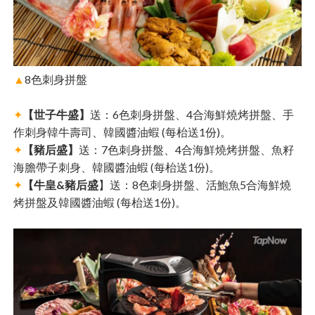
▲
8色刺身拼盤
✦
【世子牛盛】
送：6色刺身拼盤、4合海鮮燒烤拼盤、手
作刺身韓牛壽司、韓國醬油蝦 (每枱送1份)。
✦
【豬后盛】
送：7色刺身拼盤、4合海鮮燒烤拼盤、魚籽
海膽帶子刺身、韓國醬油蝦 (每枱送1份)。
✦
【牛皇&豬后盛
】送：8色刺身拼盤、活鮑魚5合海鮮燒
烤拼盤及韓國醬油蝦 (每枱送1份)。