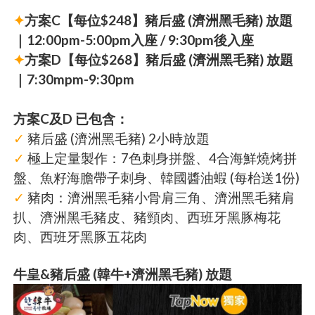
✦
方案C【每位$248】豬后盛 (濟洲黑毛豬) 放題
｜12:00pm-5:00pm入座 / 9:30pm後入座
✦
方案D【每位$268】豬后盛 (濟洲黑毛豬) 放題
｜7:30mpm-9:30pm
方案C及D 已包含：
✓
豬后盛 (濟洲黑毛豬) 2小時放題
✓
極上定量製作：7色刺身拼盤、4合海鮮燒烤拼
盤、魚籽海膽帶子刺身、韓國醬油蝦 (每枱送1份)
✓
豬肉：濟洲黑毛豬小骨肩三角、濟洲黑毛豬肩
扒、濟洲黑毛豬皮、豬頸肉、西班牙黑豚梅花
肉、西班牙黑豚五花肉
牛皇&豬后盛 (韓牛+濟洲黑毛豬) 放題