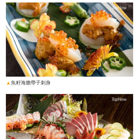
▲
魚籽海膽帶子刺身