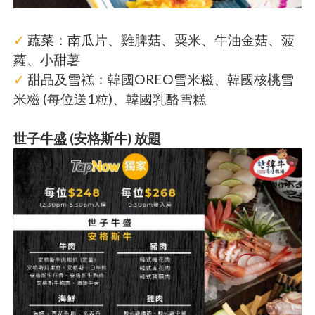
✓
蔬菜：南瓜片、雞脾菇、粟米、牛油金菇、菠
蘿、小甜薯
✓
甜品及雪禚：韓國OREO雪米糍、韓國核桃雪
米糍 (每位送1粒)、韓國乳酪雪糕
世子牛盛 (安格斯牛) 放題