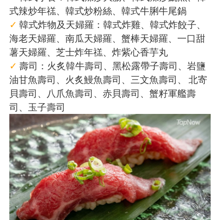
式辣炒年禚、韓式炒粉絲、韓式牛脷牛尾鍋
✓
韓式炸物及天婦羅：韓式炸雞、韓式炸餃子、
海老天婦羅、南瓜天婦羅、蟹棒天婦羅、一口甜
薯天婦羅、芝士炸年禚、炸紫心香芋丸
✓
壽司：火炙韓牛壽司、黑松露帶子壽司、岩鹽
油甘魚壽司、火炙鰻魚壽司、三文魚壽司、 北寄
貝壽司、八爪魚壽司、赤貝壽司、蟹籽軍艦壽
司、玉子壽司