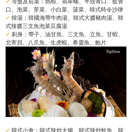
✓
冷盤及前菜：熟蝦、翡翠螺、半殼青口、藍青
口、泡菜、芽菜、小白菜、菠菜、韓式時令沙律
✓
韓湯：韓國海帶牛肉湯、韓式大醬豬肉湯、韓
式辣醬三文魚泡菜豆腐湯
✓
刺身：帶子、油甘魚、三文魚、立魚、甘蝦、
北寄貝、八爪魚、生虎蝦、希靈魚、鮑片
✓
韓式小食：韓式辣炒大腸、韓式辣炒魷魚、韓