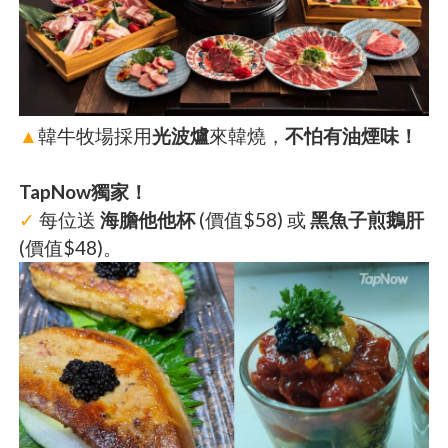
▲
韓牛牧場採用
光波爐
來韓燒，
不怕有油煙味！
TapNow獨家！
✓
每位送
海膽他他杯
(價值$58) 或
黑魚子煎鵝肝
(價值$48)。