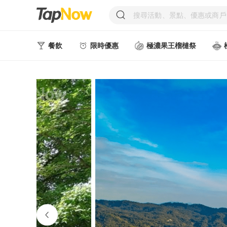
餐飲
限時優惠
極濃果王榴槤祭
人氣甜點
中式美食
西式美食
日韓美食
台式美食
東南亞美食
中西式美食