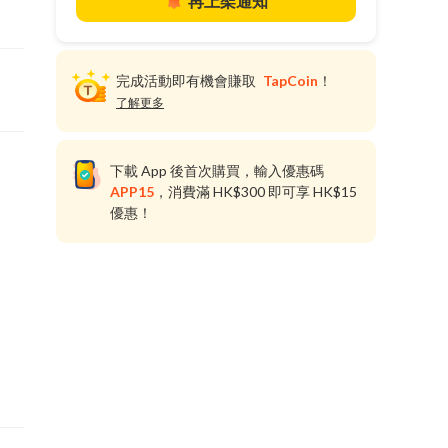
再上架通知
完成活動即有機會賺取
TapCoin
！
了解更多
下載 App 後首次購買，輸入優惠碼
APP15
，消費滿 HK$300 即可享 HK$15
優惠！