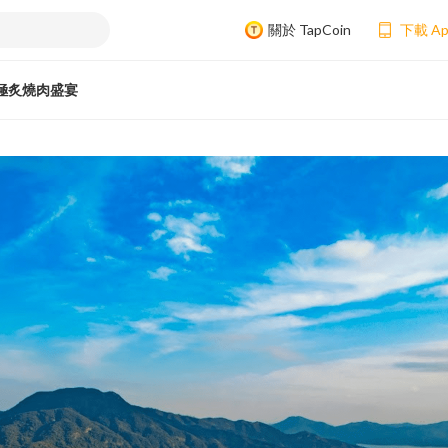
關於 TapCoin
下載 A
極炙燒肉盛宴