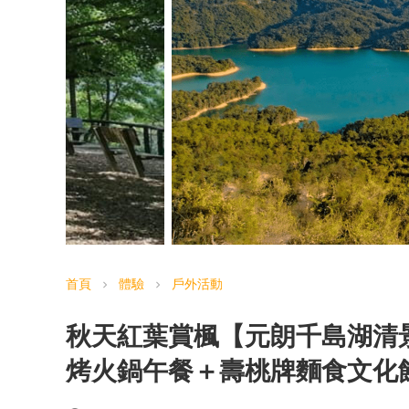
首頁
體驗
戶外活動
chevron_right
chevron_right
秋天紅葉賞楓【元朗千島湖清
烤火鍋午餐＋壽桃牌麵食文化館