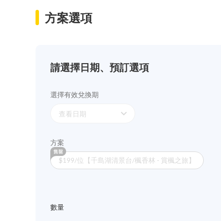
方案選項
請選擇日期、預訂選項
選擇有效兌換期
expand_more
查看日期
方案
$199/位【千島湖清景台/楓香林 - 賞楓之旅】
數量