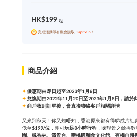
HK$199
起
完成活動即有機會賺取
TapCoin
！
商品介紹
✦
優惠期由即日起至2023年1月8日
✦
兌換期由2022年11月20日至2023年1月8日，
✦
商戶收到訂單後，會直接聯絡客戶相關詳情
又來到秋天！你又知唔知，香港原來都有得睇成片紅
低至
$199/位
，即可
玩足8小時行程
，睇靚景之餘再歎
園、楓香林、清景台、壽桃牌麵食文化館、有機自耕