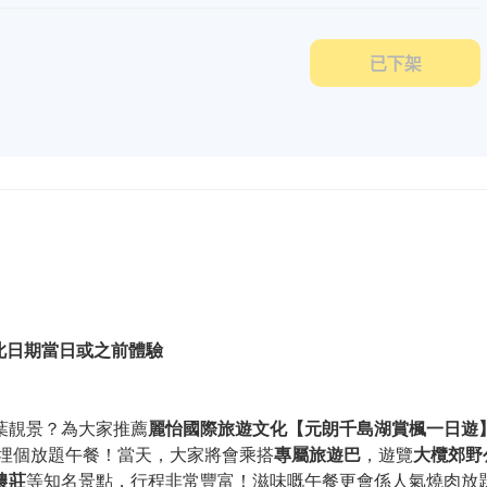
已下架
請於此日期當日或之前體驗
葉靚景？為大家推薦
麗怡國際旅遊文化【元朗千島湖賞楓一日遊
埋個放題午餐！當天，大家將會乘搭
專屬旅遊巴
，遊覽
大欖郊野
農莊
等知名景點，行程非常豐富！滋味嘅午餐更會係人氣燒肉放