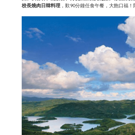
校長燒肉日韓料理
，歎90分鐘任食午餐，大飽口福！