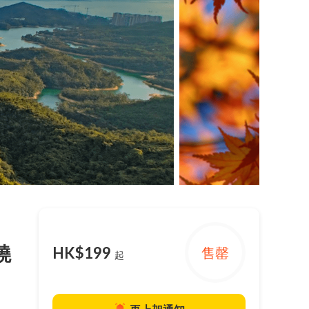
燒
HK$199
售罄
起