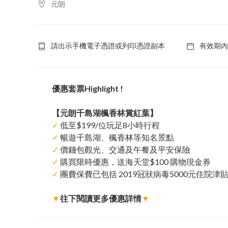
元朗
請出示手機電子憑證或列印憑證副本
有效期內
優惠套票Highlight !
【元朗千島湖楓香林賞紅葉】
✓
低至$199/位玩足8小時行程
✓
暢遊千島湖、楓香林等知名景點
✓
價錢包觀光、交通及午餐及平安保險
✓
購買限時優惠，送海天堂$100 購物現金券
✓
團費保費已包括 2019冠狀病毒5000元住院津
▼
往下閱讀更多優惠詳情
▼