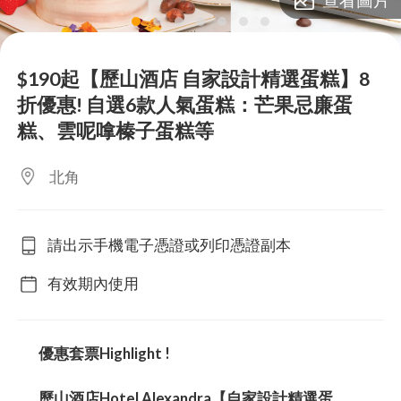
lens
lens
lens
lens
lens
lens
lens
$190起【歷山酒店 自家設計精選蛋糕】8
折優惠! 自選6款人氣蛋糕：芒果忌廉蛋
糕、雲呢嗱榛子蛋糕等
北角
請出示手機電子憑證或列印憑證副本
有效期內使用
優惠套票Highlight !
歷山酒店Hotel Alexandra【自家設計精選蛋