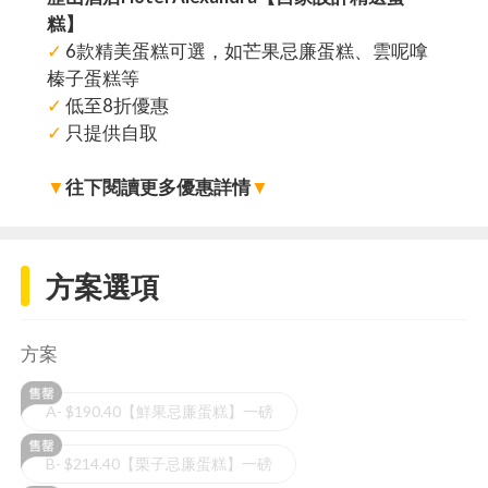
糕】
✓
6款精美蛋糕可選，如芒果忌廉蛋糕、雲呢嗱
榛子蛋糕等
✓
低至8折優惠
✓
只提供自取
▼
往下閱讀更多優惠詳情
▼
方案選項
方案
A- $190.40【鮮果忌廉蛋糕】一磅
B- $214.40【栗子忌廉蛋糕】一磅