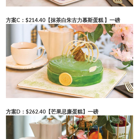
方
案C：$214.40【抹茶白朱古力慕斯蛋糕 】一磅
方
案D：$262.40【芒果忌廉蛋糕】一磅