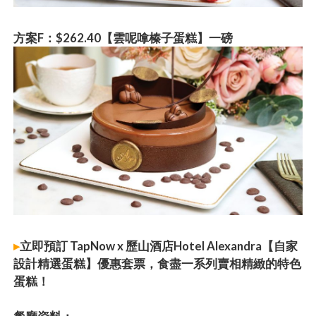
方
案F：$262.40【雲呢嗱榛子蛋糕】一磅
▸
立即預訂 TapNow x 歷山酒店Hotel Alexandra【自家
設計精選蛋糕】優惠套票，食盡一系列賣相精緻的特色
蛋糕！