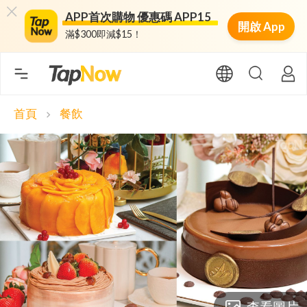
APP首次購物 優惠碼 APP15
開啟 App
滿$300即減$15！
首頁
餐飲
chevron_right
查看圖片