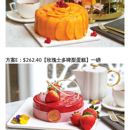
方
案E：$262.40【玫瑰士多啤梨蛋糕】一磅