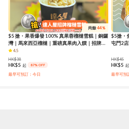
尚餘
44％
$5 搶・果香爆發 100% 真果蓉榴槤雪糕｜銅鑼
$5搶・
灣｜馬來西亞榴槤｜重磅真果肉入饌｜招牌榴
屯門2
槤雪糕｜即換即食｜限量100份
金枕頭
4.5
市自取
HK$38
HK$45
HK$5
HK$5
起
87% OFF
最早可預訂：今日
最早可預