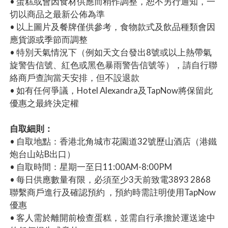
• 蛋糕或會因食材供應而稍作調整，恕不另行通知，一
切以商品之最新公佈為準
• 以上圖片及餐牌僅供參考，食物款式及飲品種類會因
應貨源或季節而調整
• 特別天氣情況下（例如天文台發出8號或以上熱帶氣
旋警告信號、紅色或黑色暴雨警告信號等），請自行聯
絡商戶查詢當天安排，但不設退款
• 如有任何爭議，Hotel Alexandra及TapNow將保留此
優惠之最終決定權
自取細則：
• 自取地點：香港北角城市花園道32號歷山酒店（港鐵
炮台山站B出口）
• 自取時間：星期一至日11:00AM-8:00PM
• 每日供應數量有限，必須至少3天前致電3893 2868
聯繫商戶進行及確認預約 ，預約時需註明使用TapNow
優惠
• 客人需於離開前檢查蛋糕，並需自行承擔於運送途中