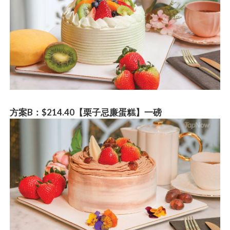
方
案
B：$214.40【栗子忌廉蛋糕】一磅