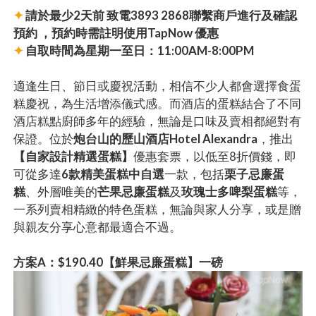
✦
請於最少2天前 致電3893 2868聯繫商戶進行及確認
預約 ，預約時需註明使用TapNow 優惠
✦
自取時間為星期一至日：11:00AM-8:00PM
適逢生日、節日或慶祝活動，相信不少人都會選擇食蛋
糕慶祝，為生活增添儀式感。而酒店的蛋糕結合了不同
酒店糕點廚師多年的經驗，無論是口味及賣相都絕對有
保證。位於
炮台山的歷山酒店Hotel Alexandra
，推出
【自家設計精選蛋糕】
優惠套票，以低至8折價錢，即
可從多達
6款精美蛋糕中自選
一款，包括
栗子忌廉蛋
糕
、外層唯美的
芒果忌廉蛋糕
及
玫瑰士多啤梨蛋糕
等，
一系列賣相精緻的特色蛋糕，無論與家人分享，或是贈
與親友分享心意都最適合不過。
方案A：$190.40【鮮果忌廉蛋糕】一磅