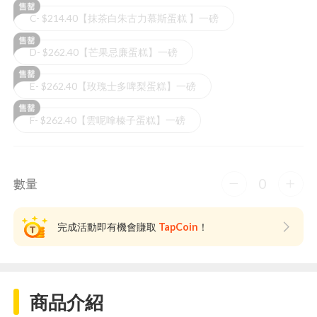
C- $214.40【抹茶白朱古力慕斯蛋糕 】一磅
D- $262.40【芒果忌廉蛋糕】一磅
E- $262.40【玫瑰士多啤梨蛋糕】一磅
F- $262.40【雲呢嗱榛子蛋糕】一磅
0
數量
完成活動即有機會賺取
TapCoin
！
商品介紹