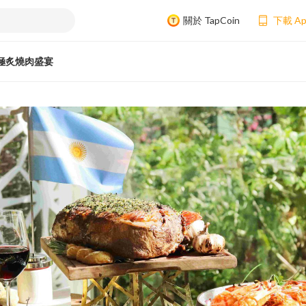
關於 TapCoin
下載 A
極炙燒肉盛宴