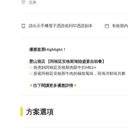
北角
請出示手機電子憑證或列印憑證副本
有效期內
優惠套票Highlight !
歷山酒店 【阿根廷安格斯海陸盛宴自助餐】
✓
燒煮飼阿根廷安格斯肉眼牛扒MB2+
✓
探索阿根廷安格斯牛肉的極致風味，與海洋鮮味共舞
▼
往下閱讀更多優惠詳情
▼
方案選項