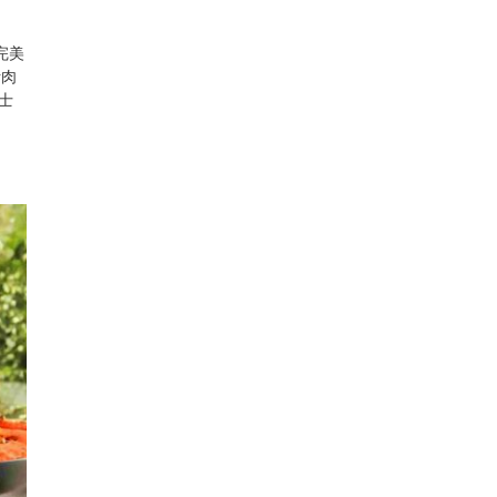
完美
斯肉
士