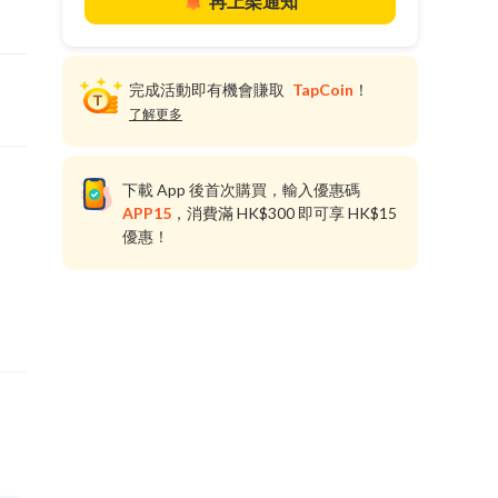
再上架通知
完成活動即有機會賺取
TapCoin
！
了解更多
下載 App 後首次購買，輸入優惠碼
APP15
，消費滿 HK$300 即可享 HK$15
優惠！