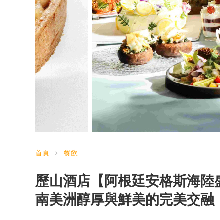
首頁
餐飲
chevron_right
歷山酒店【阿根廷安格斯海陸
南美洲醇厚與鮮美的完美交融