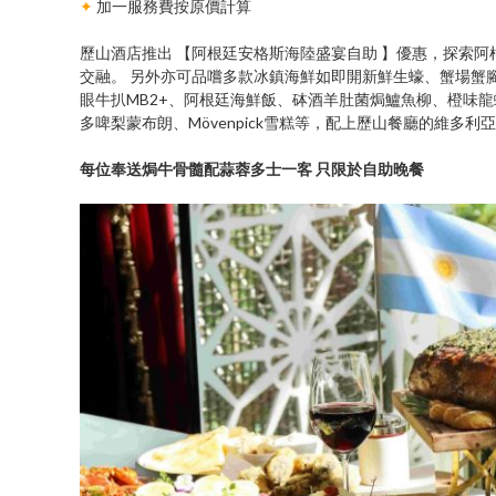
✦
加一服務費按原價計算
歷山酒店推出 【阿根廷安格斯海陸盛宴自助 】優惠，探索
交融。 另外亦可品嚐多款冰鎮海鮮如即開新鮮生蠔、蟹場蟹腳
眼牛扒MB2+、阿根廷海鮮飯、砵酒羊肚菌焗鱸魚柳、橙味
多啤梨蒙布朗、Mövenpick雪糕等，配上歷山餐廳的維多
每位奉送焗牛骨髓配蒜蓉多士一客 只限於自助晚餐