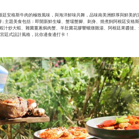
阿根廷安格斯牛肉的極致風味，與海洋鮮味共舞，品味南美洲醇厚與鮮美的
 ; 主題美食包括：即開新鮮生蠔、蟹場蟹腳、刺身、燒煮飼阿根廷安格
龍蝦汁炒大蝦、雜菌薑蔥焗肉蟹、羊肚菌花膠響螺燉雞湯、阿根廷果醬撻、
利亞宮廷式設計風格，比你邊食邊打卡！