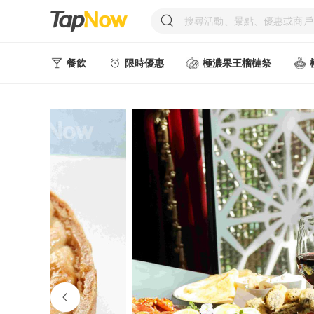
餐飲
限時優惠
極濃果王榴槤祭
人氣甜點
中式美食
西式美食
日韓美食
台式美食
東南亞美食
中西式美食