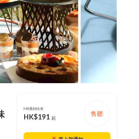
HK$261.8
味
售罄
HK$191
起