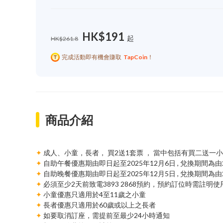
HK$191
起
HK$261.8
完成活動即有機會賺取
TapCoin
！
商品介紹
✦
成人、小童，長者， 買2送1套票 ， 當中包括有買二送
✦
自助午餐優惠期由即日起至2025年12月6日 , 兌換期間為由
✦
自助晚餐優惠期由即日起至2025年12月5日 , 兌換期間為由
✦
必須至少2天前致電3893 2868預約，預約訂位時需註明使用
✦
小童優惠只適用於4至11歲之小童
✦
長者優惠只適用於60歲或以上之長者
✦
如要取消訂座，需提前至最少24小時通知