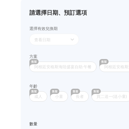
請選擇日期、預訂選項
選擇有效兌換期
expand_more
查看日期
方案
阿根廷安格斯海陸盛宴自助 午餐
阿根廷安格斯
年齡
成人
小童
長者
買二送一(送小童)
數量