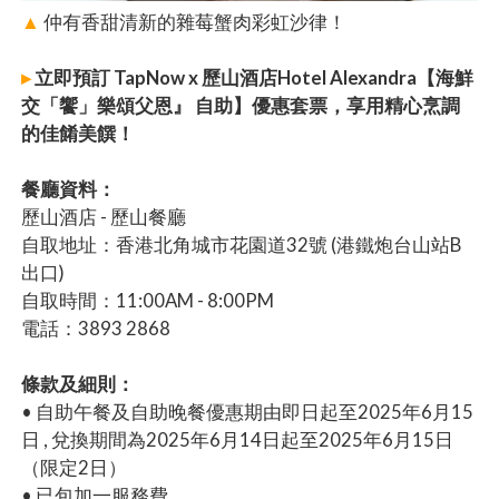
▲
仲有香甜清新的雜莓蟹肉彩虹沙律！
▸
立即預訂 TapNow x 歷山酒店Hotel Alexandra【海鮮
交「饗」樂頌父恩』 自助】優惠套票，享用精心烹調
的佳餚美饌！
餐廳資料：
歷山酒店 - 歷山餐廳
自取地址：香港北角城市花園道32號 (港鐵炮台山站B
出口)
自取時間：11:00AM - 8:00PM
電話：3893 2868
條款及細則：
• 自助午餐及自助晚餐優惠期由即日起至2025年6月15
日 , 兌換期間為2025年6月14日起至2025年6月15日
（限定2日）
• 已包加一服務費