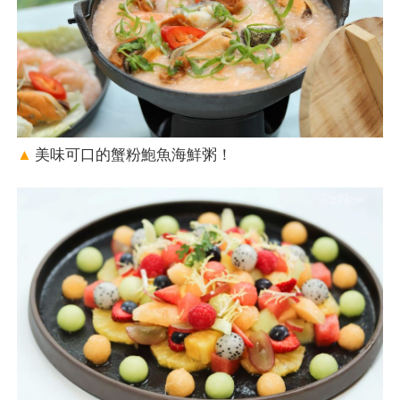
▲
美味可口的蟹粉鮑魚海鮮粥！