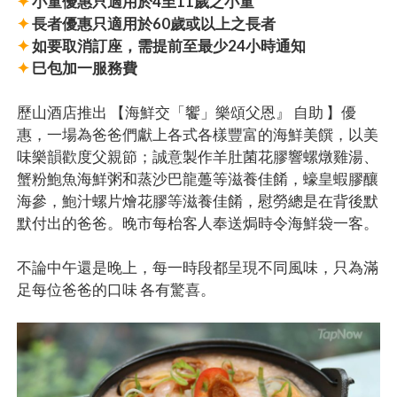
✦
小童優惠只適用於4至11歲之小童
✦
長者優惠只適用於60歲或以上之長者
✦
如要取消訂座，需提前至最少24小時通知
✦
巳包加一服務費
歷山酒店推出 【海鮮交「饗」樂頌父恩』 自助 】優
惠，一場為爸爸們獻上各式各樣豐富的海鮮美饌，以美
味樂韻歡度父親節；誠意製作羊肚菌花膠響螺燉雞湯、
蟹粉鮑魚海鮮粥和蒸沙巴龍躉等滋養佳餚，蠔皇蝦膠釀
海參，鮑汁螺片燴花膠等滋養佳餚，慰勞總是在背後默
默付出的爸爸。晚市每枱客人奉送焗時令海鮮袋一客。
不論中午還是晚上，每一時段都呈現不同風味，只為滿
足每位爸爸的口味 各有驚喜。