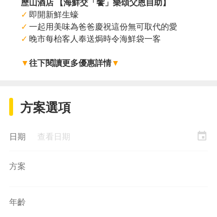
歷山酒店 【海鮮交「饗」樂頌父恩自助】
✓
即開新鮮生蠔
✓
一起用美味為爸爸慶祝這份無可取代的愛
✓
晚市每枱客人奉送焗時令海鮮袋一客
▼
往下閱讀更多優惠詳情
▼
方案選項
event
日期
查看日期
方案
年齡