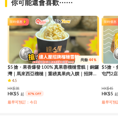
你可能還會喜歡⋯⋯
限時優惠
限時優惠
尚餘
44％
$5 搶・果香爆發 100% 真果蓉榴槤雪糕｜銅鑼
$5搶・
灣｜馬來西亞榴槤｜重磅真果肉入饌｜招牌榴
屯門2
槤雪糕｜即換即食｜限量100份
金枕頭
4.5
市自取
HK$38
HK$45
HK$5
HK$5
起
87% OFF
最早可預訂：今日
最早可預