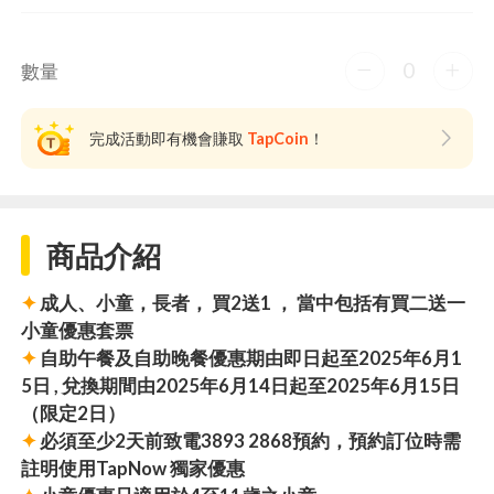
0
數量
完成活動即有機會賺取
TapCoin
！
商品介紹
✦
成人、小童，長者， 買2送1 ， 當中包括有買二送一
小童優惠套票
✦
自助午餐及
自助晚餐
優惠期由即日起至2025年6月1
5日 , 兌換期間由2025年6月14日起至2025年6月15日
（限定2日）
✦
必須至少2天前致電3893 2868預約，預約訂位時需
註明使用TapNow 獨家優惠