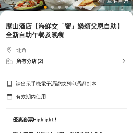
lens
lens
lens
lens
lens
lens
lens
歷山酒店【海鮮交「饗」樂頌父恩自助】
全新自助午餐及晚餐
北角
所有分店 (2)
請出示手機電子憑證或列印憑證副本
有效期內使用
優惠套票Highlight !