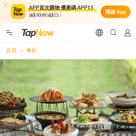
APP首次購物 優惠碼 APP15
開啟 App
滿$300即減$15！
首頁
餐飲
chevron_right
查看圖片