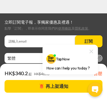
立即訂閱電子報，享獨家優惠及禮遇！
點擊「訂閱」，即表示你同意我們的
使用條款
及
隱私政策
。
訂閱
繁體
HK$340.2
售罄
起
HK$415.8
再上架通知
關於TapNow |
TapNow Blog |
加入成為合作夥伴
|
網站條款
|
幫助
中心