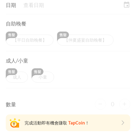
event
日期
查看日期
自助晚餐
【平日自助晚餐】
【仲夏盛宴自助晚餐】
成人/小童
成人
小童
0
數量
完成活動即有機會賺取
TapCoin
！