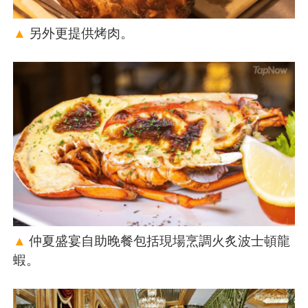
▲
另外更提供烤肉。
▲
仲夏盛宴自助晚餐包括現場烹調火炙波士頓龍
蝦。