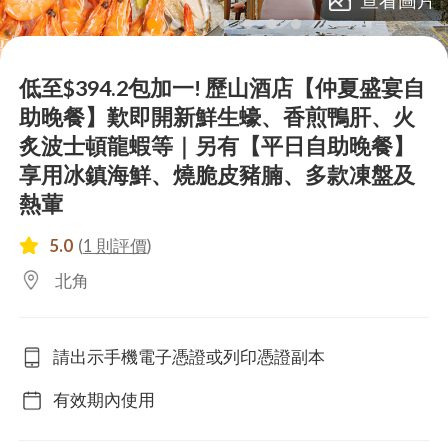
lens
lens
lens
lens
lens
lens
lens
低至$394.2包加一! 歷山酒店【仲夏盛宴自
助晚餐】歎即開新鮮生蠔、香煎鴨肝、火
炙波士頓龍蝦等｜另有【平日自助晚餐】
享用冰鎮海鮮、燒脆皮豬腩、多款凍盤及
熱葷
5.0
(
1 則評價
)
北角
請出示手機電子憑證或列印憑證副本
有效期內使用