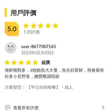
用戶評價
5.0
1 則評價
user-8677007165
2023年02月03日
超讚
海鮮種類多，d燒鮑魚大大隻，魚生好新鮮，熱食都有
好多小見野食，總體黎講唔錯
方案類型： 
【平日自助晚餐】・
成人
查看所有評價