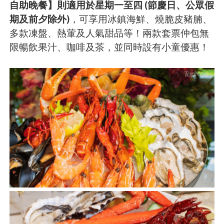
自助晚餐】則適用於星期一至四 (節慶日、公眾假
期及前夕除外)
，可享用冰鎮海鮮、燒脆皮豬腩、
多款凍盤、熱葷及人氣甜品等！兩款套票仲包無
限暢飲果汁、咖啡及茶，並同時設有小童優惠！