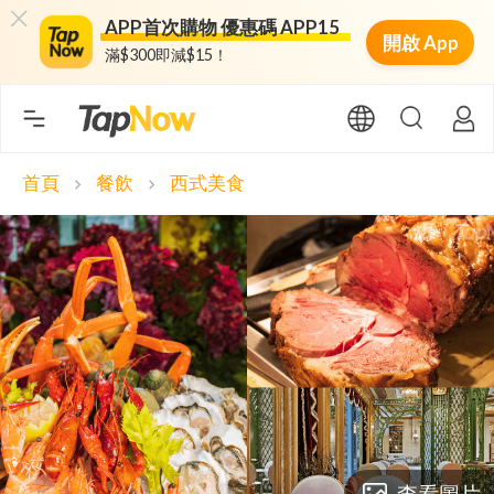
APP首次購物 優惠碼 APP15
開啟 App
滿$300即減$15！
首頁
餐飲
西式美食
chevron_right
chevron_right
查看圖片