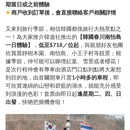
期當日或之前體驗
✦
商戶收到訂單後，會直接聯絡客戶相關詳情
又來到旅行季節，相信韓國都係旅行大熱景點之
一！為大家推介韓遊社推出的
【韓國春川南怡島
一日體驗】
，
低至$718／位起
，與親朋好友包團
欣賞晨靜樹木園、南怡島、小王子村等靚景；根
據季節，仲可能可以睇埋紅葉、雪景或者櫻花！
是次行程仲會有專車由酒店門口點到點將大家想
到目的地，由首爾開車只需
1小時多的車程
，即
可欣賞連綿的山巒和碧藍的湖水，就能充分感受
到浪漫的色彩！套票由即日起
逢星期二、四、日
出發
，快啲把握機會啦！