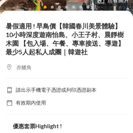
lens
lens
lens
lens
lens
lens
lens
暑假適用 ! 早鳥價【韓國春川美景體驗】
10小時深度遊南怡島、小王子村、晨靜樹
木園 【包入場、午餐、專車接送、導遊】
最少5人起私人成團｜韓遊社
赤鱲角
請出示手機電子憑證或列印憑證副本
有效期內使用
優惠套票Highlight !