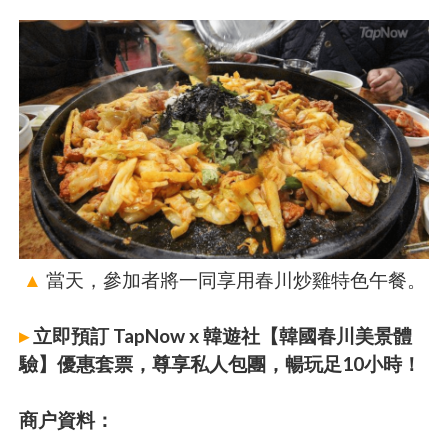
▲
當天，參加者將一同享用春川炒雞特色午餐。
▸
立即預訂 TapNow x 韓遊社【韓國春川美景體
驗】優惠套票，尊享私人包團，暢玩足10小時！
商户資料：