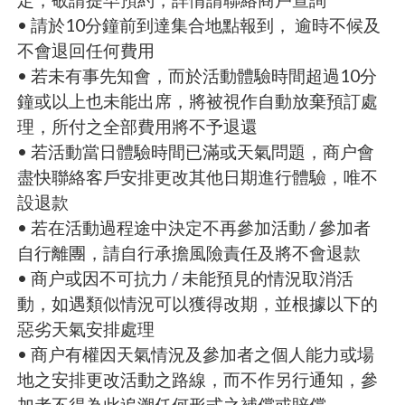
• 請於10分鐘前到達集合地點報到， 逾時不候及
不會退回任何費用
• 若未有事先知會，而於活動體驗時間超過10分
鐘或以上也未能出席，將被視作自動放棄預訂處
理，所付之全部費用將不予退還
• 若活動當日體驗時間已滿或天氣問題，商户會
盡快聯絡客戶安排更改其他日期進行體驗，唯不
設退款
• 若在活動過程途中決定不再參加活動 / 參加者
自行離團，請自行承擔風險責任及將不會退款
• 商户或因不可抗力 / 未能預見的情況取消活
動，如遇類似情況可以獲得改期，並根據以下的
惡劣天氣安排處理
• 商户有權因天氣情況及參加者之個人能力或場
地之安排更改活動之路線，而不作另行通知，參
加者不得為此追溯任何形式之補償或賠償