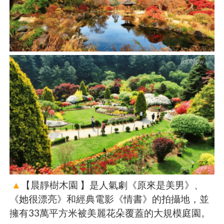
▲
【晨靜樹木園 】是人氣劇《原來是美男》、
《她很漂亮》和經典電影《情書》的拍攝地，並
擁有33萬平方米被美麗花朵覆蓋的大規模庭園。