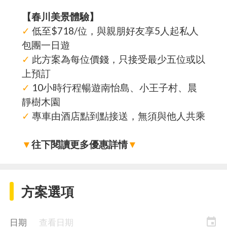
【春川美景體驗】
✓
低至$718/位，與親朋好友享5人起私人
包團一日遊
✓
此方案為每位價錢，只接受最少五位或以
上預訂
✓
10小時行程暢遊南怡島、小王子村、晨
靜樹木園
✓
專車由酒店點到點接送，無須與他人共乘
▼
往下閱讀更多優惠詳情
▼
方案選項
event
日期
查看日期