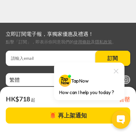
立即訂閱電子報，享獨家優惠及禮遇！
點擊「訂閱」，即表示你同意我們的
使用條款
及
隱私政策
。
訂閱
繁體
HK$718
售罄
起
再上架通知
關於TapNow |
TapNow Blog |
加入成為合作夥伴
|
網站條款
|
幫助
中心