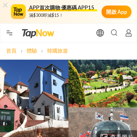
APP首次購物 優惠碼 APP15
開啟 App
滿$300即減$15！
首頁
體驗
韓國旅遊
chevron_right
chevron_right
查看圖片