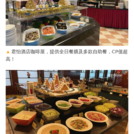
▲
君怡酒店咖啡屋，提供全日餐膳及多款自助餐，CP值超
高！