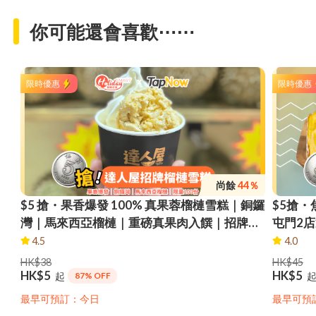
你可能還會喜歡⋯⋯
限時優惠
限時優惠
尚餘
44％
$5 搶・果香爆發 100% 真果蓉榴槤雪糕｜銅鑼
$5搶・
灣｜馬來西亞榴槤｜重磅真果肉入饌｜招牌榴
屯門2
槤雪糕｜即換即食｜限量100份
金枕頭
4.5
4.0
市自取
HK$38
HK$45
HK$5
HK$5
起
87% OFF
最早可預訂：今日
最早可預