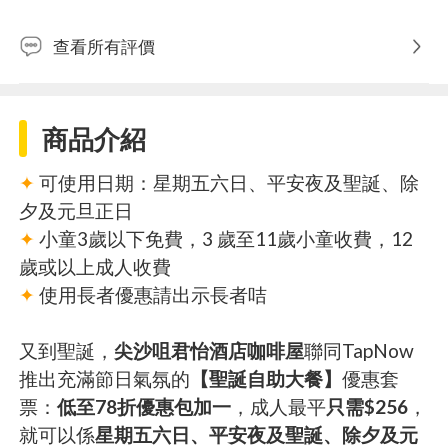
查看所有評價
商品介紹
✦
可使用日期：星期五六日、平安夜及聖誕、除
夕及元旦正日
✦
小童3歲以下免費，3 歲至11歲小童收費，12
歲或以上成人收費
✦
使用長者優惠請出示長者咭
又到聖誕，
尖沙咀君怡酒店咖啡屋
聯同TapNow
推出充滿節日氣氛的
【聖誕自助大餐】
優惠套
票：
低至78折優惠包加一
，成人最平
只需$256
，
就可以係
星期五六日、平安夜及聖誕、除夕及元