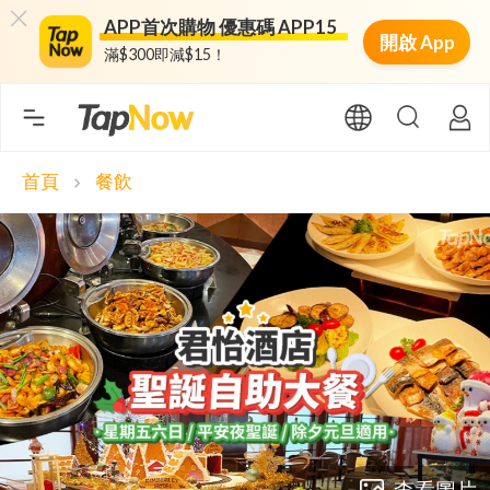
APP首次購物 優惠碼 APP15
開啟 App
滿$300即減$15！
首頁
餐飲
chevron_right
查看圖片