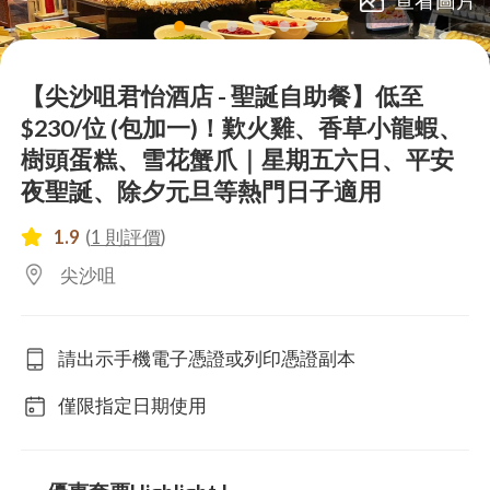
lens
lens
lens
lens
lens
lens
【尖沙咀君怡酒店 - 聖誕自助餐】低至
$230/位 (包加一)！歎火雞、香草小龍蝦、
樹頭蛋糕、雪花蟹爪｜星期五六日、平安
夜聖誕、除夕元旦等熱門日子適用
1.9
(
1 則評價
)
尖沙咀
請出示手機電子憑證或列印憑證副本
僅限指定日期使用