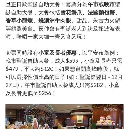
旦正日
歎聖誕自助大餐！套票分為
午市或晚市
聖
誕自助大餐，大餐包括
雪花蟹爪、法國麵包蟹、
香草小龍蝦、燒澳洲牛肉眼
、甜品、朱古力火鍋
等精選美食。夜仲會有聖誕老人到訪及扭波波表
演，啱晒一家大細一齊又食又玩！
套票同時設有
小童及長者優惠
，以平安夜為例：
晚市聖誕自助大餐，成人$599，小童及長者只需
$479，平大約$120！如果想避開高峰時段，就
可以選擇性價比高的日子 (如：聖誕節翌日 - 12月
27日)，午市聖誕自助大餐成人只需$282，小童
及長者更低至$256！