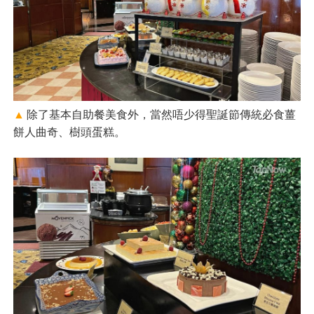
▲
除了基本自助餐美食外，當然唔少得聖誕節傳統必食薑
餅人曲奇、樹頭蛋糕。