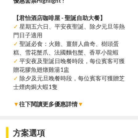
優惠套票Highlight !
【君怡酒店咖啡屋 - 聖誕自助大餐】
✓
星期五六日、平安夜聖誕、除夕元旦等熱
門日子適用
✓
聖誕必食：火雞、薑餅人曲奇、樹頭蛋
糕、雪花蟹爪、法國麵包蟹、香草小龍蝦
✓
平安夜及聖誕日晚餐時段，每位賓客可獲
贈花膠魚翅燉雞湯1盅
✓
除夕及元旦晚餐時段，每位賓客可獲贈芝
士煙肉焗大蝦1隻
▼
往下閱讀更多優惠詳情
▼
方案選項