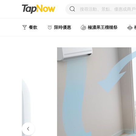
餐飲
限時優惠
極濃果王榴槤祭
人氣甜點
中式美食
西式美食
日韓美食
台式美食
東南亞美食
中西式美食