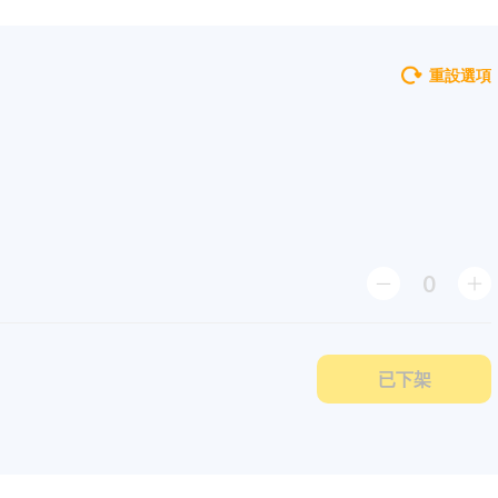
重設選項
0
已下架