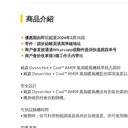
商品介紹
✦
優惠期由即日起至2026年3月31日
✦
寄件：請於結帳頁填寫準確地址
✦
商戶會直接通過Whatsapp或郵件提供快递跟踪单号
✦
商戶會於收單後3個工作天內寄出
戴森 Dyson Hot + Cool™ AM09 風扇暖風機精準熱力調控
• 戴森 Dyson Hot + Cool™ AM09 風扇暖風機監
安全設計
• 戴森 Dyson Hot + Cool™ AM09 風扇暖風機沒有安
• 機身碰跌時會自動關機。
可預設關機時間
• 睡覺時，你可利用智能調溫器保持於目標溫度。亦可使用
四季適用