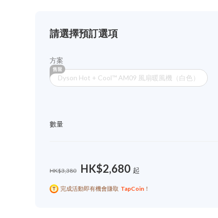
請選擇預訂選項
方案
Dyson Hot + Cool™ AM09 風扇暖風機（白色）
數量
HK$2,680
起
HK$3,380
完成活動即有機會賺取
TapCoin
！