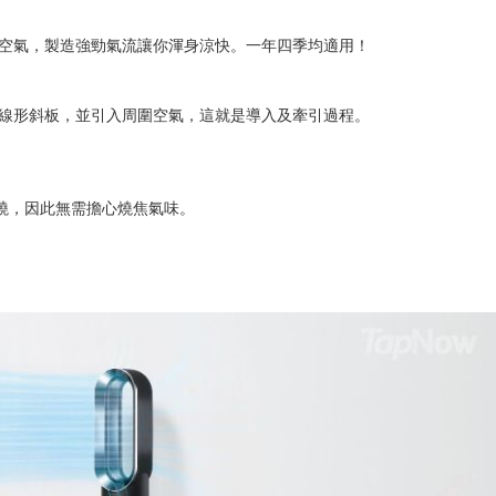
抽入28公升空氣，製造強勁氣流讓你渾身涼快。一年四季均適用！
流線形斜板，並引入周圍空氣，這就是導入及牽引過程。
燃燒，因此無需擔心燒焦氣味。