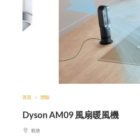
首頁
體驗
chevron_right
Dyson AM09 風扇暖風機
觀塘