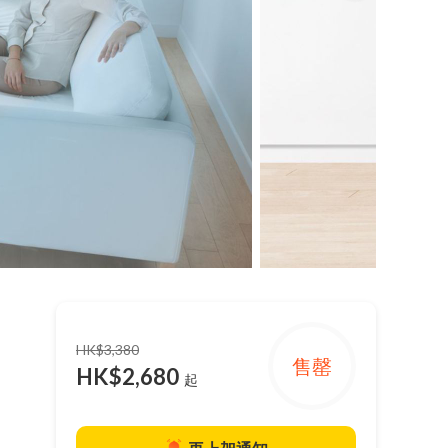
HK$3,380
售罄
HK$2,680
起