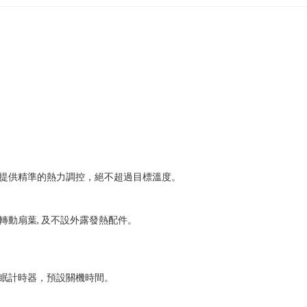
控環境溫度以提供精準的熱力調控，絕不超過目標溫度。
裝外露的轉動扇葉, 及不設外露發熱配件。
睡眠計時器，預設關機時間。