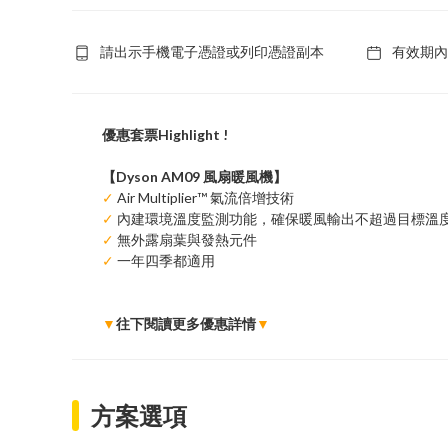
請出示手機電子憑證或列印憑證副本
有效期內
優惠套票Highlight !
【Dyson AM09 風扇暖風機】
✓
Air Multiplier™ 氣流倍增技術
✓
內建環境溫度監測功能，確保暖風輸出不超過目標溫
✓
無外露扇葉與發熱元件
✓
一年四季都適用
▼
往下閱讀更多優惠詳情
▼
方案選項