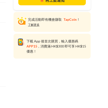
再上架通知
完成活動即有機會賺取
TapCoin
！
了解更多
下載 App 後首次購買，輸入優惠碼
APP15
，消費滿 HK$300 即可享 HK$15
優惠！