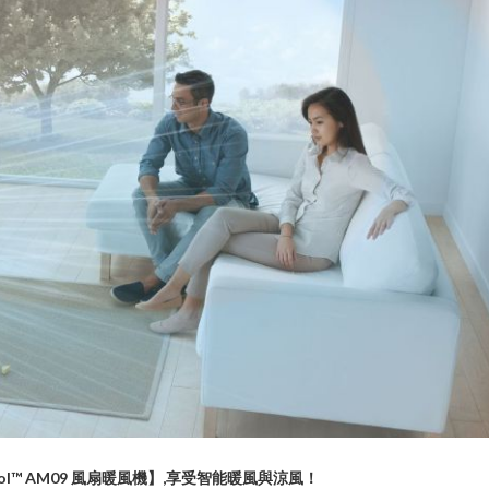
 Cool™ AM09 風扇暖風機】,享受智能暖風與涼風！