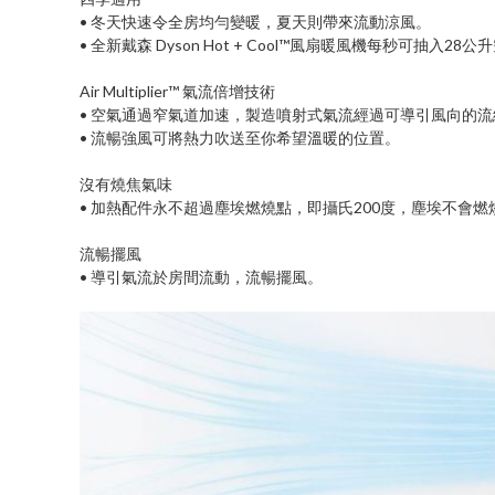
• 冬天快速令全房均勻變暖，夏天則帶來流動涼風。
• 全新戴森 Dyson Hot + Cool™風扇暖風機每秒可
Air Multiplier™ 氣流倍增技術
• 空氣通過窄氣道加速，製造噴射式氣流經過可導引風向的
• 流暢強風可將熱力吹送至你希望溫暖的位置。
沒有燒焦氣味
• 加熱配件永不超過塵埃燃燒點，即攝氏200度，塵埃不會
流暢擺風
• 導引氣流於房間流動，流暢擺風。