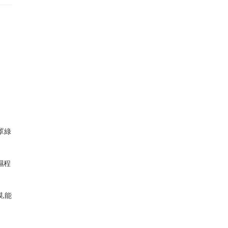
罩綠
濕程
,能