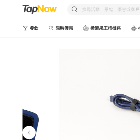
餐飲
限時優惠
極濃果王榴槤祭
人氣甜點
中式美食
西式美食
日韓美食
台式美食
東南亞美食
中西式美食