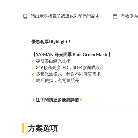
請出示手機電子憑證或列印憑證副本
有效期內
優惠套票Highlight !
【YA-MAN 綠光面罩 Blue Green Mask 】
✓
專研美白綠光技術
✓
346顆高亮度LED，3D矽膠面膜設計
✓
多種光波模式，針對不同膚質需求
✓
輕巧便攜，充電續航長
▼
往下閱讀更多優惠詳情
▼
方案選項