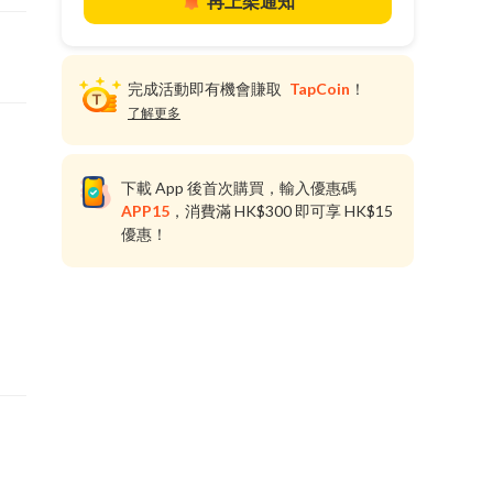
再上架通知
完成活動即有機會賺取
TapCoin
！
了解更多
下載 App 後首次購買，輸入優惠碼
APP15
，消費滿 HK$300 即可享 HK$15
優惠！