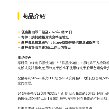
商品介紹
✦
優惠期由即日起至2026年3月31日
✦
寄件：請於結帳頁填寫準確地址
✦
商戶會直接通過Whatsapp或郵件提供快递跟踪单号
✦
商戶會於收單後3個工作天內寄出
產品特色
專研美白綠光 抑黑快3倍* *「抑黑快3倍」: 源於第三方檢測
光模式測試得出,使用綠光半臉比不使用綠光半臉黑色素含量少
配備專利505nm綠光LED燈 多年研究綠色LED波長段發現,
度而改變。
346顆高亮度LED燈的3D設計面膜 貼合臉部的3D設計矽膠
夠確保LED同時以約1厘米距離光均勻照射在臉部的不同區域
每天只需戴上綠光面罩10分鐘*, 就能擁有美麗肌膚