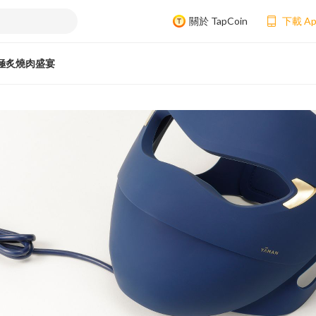
關於 TapCoin
下載 A
極炙燒肉盛宴