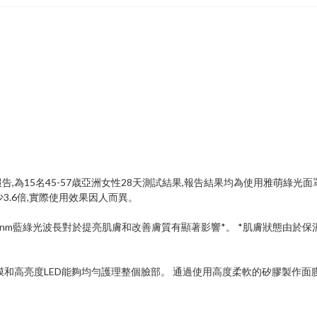
報告,為15名45-57歳亞洲女性28天測試結果,報告結果均為使用雅萌綠光面
3.6倍,實際使用效果因人而異。
505nm藍綠光波長對於提亮肌膚和改善膚質有顯著影響*。 *肌膚狀態由於保
面膜和高亮度LED能夠均勻護理整個臉部。 通過使用高度柔軟的矽膠製作面膜
。