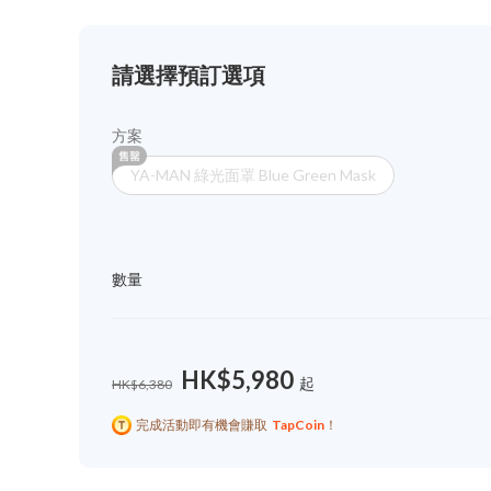
請選擇預訂選項
方案
YA-MAN 綠光面罩 Blue Green Mask
數量
HK$5,980
起
HK$6,380
完成活動即有機會賺取
TapCoin
！