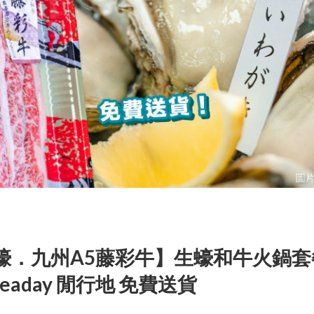
蠔．九州A5藤彩牛】生蠔和牛火鍋套
aday 閒行地 免費送貨