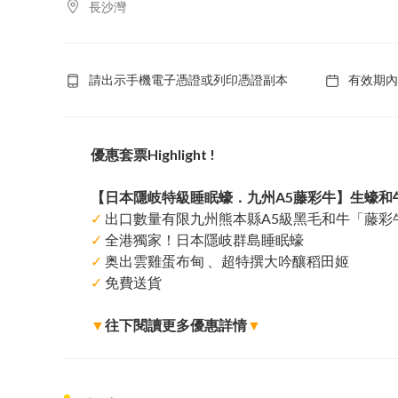
長沙灣
請出示手機電子憑證或列印憑證副本
有效期內
優惠套票Highlight !
【日本隱岐特級睡眠蠔．九州A5藤彩牛】生蠔和
✓
出口數量有限九州熊本縣A5級黑毛和牛「藤彩
✓
全港獨家！日本隱岐群島睡眠蠔
✓
奥出雲雞蛋布甸 、超特撰大吟釀稻田姬
✓
免費送貨
▼
往下閱讀更多優惠詳情
▼