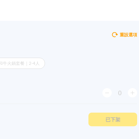
重設選項
和牛火鍋套餐｜2-4人
0
已下架