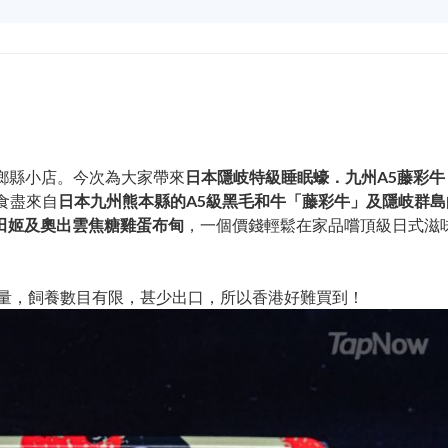
日本鄉縣小店。今次為大家帶來
日本隱岐特級睡眠蠔．九州A5藤彩牛
食盡來自
日本九州熊本縣的A5級黑毛和牛「藤彩牛」及隱岐群島
田姬及奧出雲焦糖雞蛋布甸
，一個價錢輕鬆在家品嚐頂級日式滋
質量，飼養數目有限，甚少出口，所以香港好難買到！