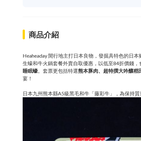
商品介紹
Heaheaday 閒行地主打日本良物，發掘具特色的
生蠔和牛火鍋套餐外賣自取優惠，以低至84折價錢，
睡眠蠔
。套票更包括特選
熊本豚肉、超特撰大吟釀稻
宴！
日本九州熊本縣A5級黑毛和牛「藤彩牛」，為保持