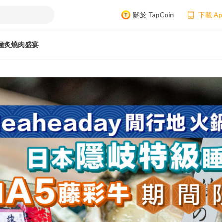
關於 TapCoin
下載 A
極炙燒肉盛宴