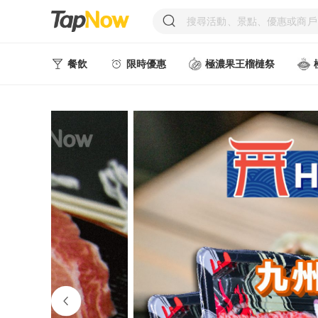
餐飲
限時優惠
極濃果王榴槤祭
人氣甜點
中式美食
西式美食
日韓美食
台式美食
東南亞美食
中西式美食