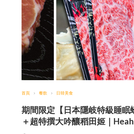
首頁
餐飲
日韓美食
chevron_right
chevron_right
期間限定【日本隱岐特級睡眠
＋超特撰大吟釀稻田姬｜Heahe