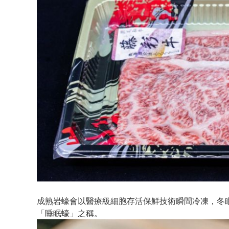
成熟岩蠔會以醫療級細胞存活保鮮技術瞬間冷凍，冬
「睡眠蠔」之稱。