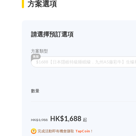
方案選項
請選擇預訂選項
方案類型
$1688【日本隱岐特級睡眠蠔．九州A5藤彩牛】生蠔
數量
HK$1,688
起
HK$1,988
完成活動即有機會賺取
TapCoin
！