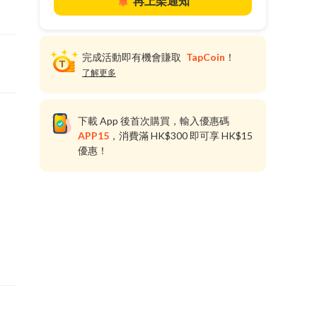
再上架通知
完成活動即有機會賺取
TapCoin
！
了解更多
下載 App 後首次購買，輸入優惠碼
APP15
，消費滿 HK$300 即可享 HK$15
優惠！