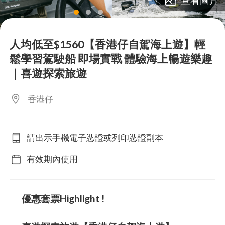
lens
lens
lens
lens
lens
lens
lens
人均低至$1560【香港仔自駕海上遊】輕
鬆學習駕駛船 即場實戰 體驗海上暢遊樂趣
｜喜遊探索旅遊
香港仔
請出示手機電子憑證或列印憑證副本
有效期內使用
優惠套票Highlight !