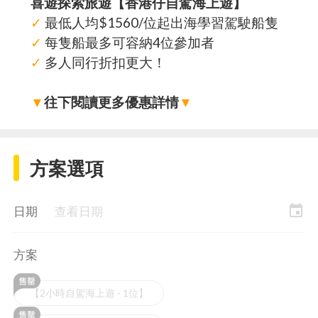
喜遊探索旅遊【香港仔自駕海上遊】
✓
最低人均$1560/位起出海學習駕駛船隻
✓
每隻船最多可容納4位參加者
✓
多人同行折扣更大！
▼
往下閱讀更多優惠詳情
▼
方案選項
event
日期
查看日期
方案
【2小時自駕海上遊 - 1位】