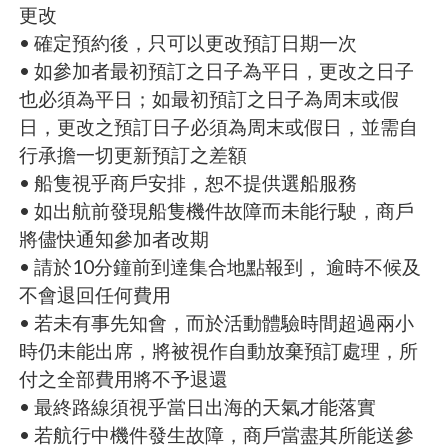
更改
• 確定預約後，只可以更改預訂日期一次
• 如參加者最初預訂之日子為平日，更改之日子
也必須為平日；如最初預訂之日子為周末或假
日，更改之預訂日子必須為周末或假日，並需自
行承擔一切更新預訂之差額
• 船隻視乎商戶安排，恕不提供選船服務
• 如出航前發現船隻機件故障而未能行駛，商戶
將儘快通知參加者改期
• 請於10分鐘前到達集合地點報到， 逾時不候及
不會退回任何費用
• 若未有事先知會，而於活動體驗時間超過兩小
時仍未能出席，將被視作自動放棄預訂處理，所
付之全部費用將不予退還
• 最終路線須視乎當日出海的天氣才能落實
• 若航行中機件發生故障，商戶當盡其所能送參