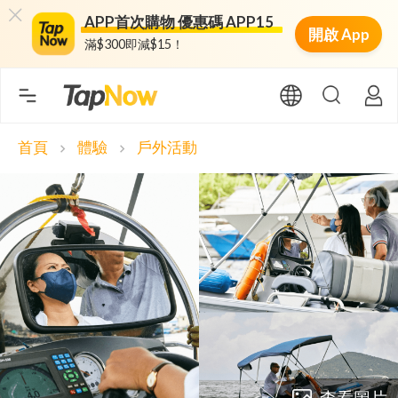
APP首次購物 優惠碼 APP15
開啟 App
滿$300即減$15！
首頁
體驗
戶外活動
chevron_right
chevron_right
查看圖片