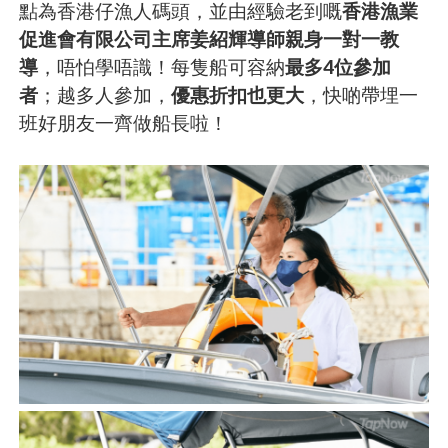
點為香港仔漁人碼頭，並由經驗老到嘅
香港漁業
促進會有限公司主席姜紹輝導師親身一對一教
導
，唔怕學唔識！每隻船可容納
最多4位參加
者
；越多人參加，
優惠折扣也更大
，快啲帶埋一
班好朋友一齊做船長啦！