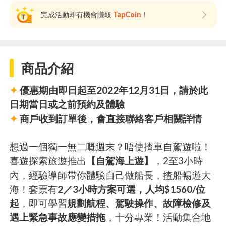
完成活動即有機會賺取
TapCoin
！
商品介紹
✦
優惠期由即日起至2022年12月31日，請於此
日期當日或之前預約及體驗
✦
商戶收到訂單後，會直接聯絡客戶相關詳情
想過一個獨一無二嘅週末？唔使揸車自駕遊啦！
喜遊探索旅遊推出
【自駕海上遊】
，2至3小時
內，經驗導師帶你體驗自己做船長，揸船暢遊大
海！套票有
2／3小時方案可選，人均$1560/位
起
，即可學習
規劃航程、駕駛操作、故障檢修及
遇上緊急事故應變措拖
，十分專業！活動集合地