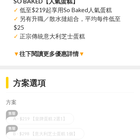
SO BAKED【人氣蛋糕】
✓
低至$219起享用So Baked人氣蛋糕
✓
另有升職／散水撻組合，平均每件低至
$25
✓
正宗傳統意大利芝士蛋糕
▼
往下閱讀更多優惠詳情
▼
方案選項
方案
A - $219 【皇牌蛋糕 2選1】
B - $298 【意大利芝士蛋糕 1個】