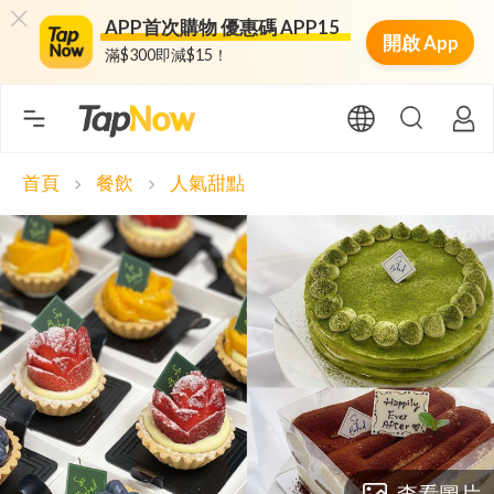
APP首次購物 優惠碼 APP15
開啟 App
滿$300即減$15！
首頁
餐飲
人氣甜點
chevron_right
chevron_right
查看圖片