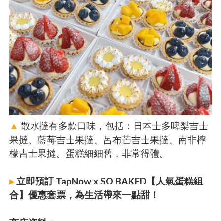
▲
散水撻有多款口味，包括：日本士多啤梨吉士
果撻、藍莓吉士果撻、呂布芒吉士果撻、南非檸
檬吉士果撻。蛋糕細細舊，非常得體。
▸
立即預訂 TapNow x SO BAKED【人氣蛋糕組
合】優惠套票，為生活帶來一點甜！