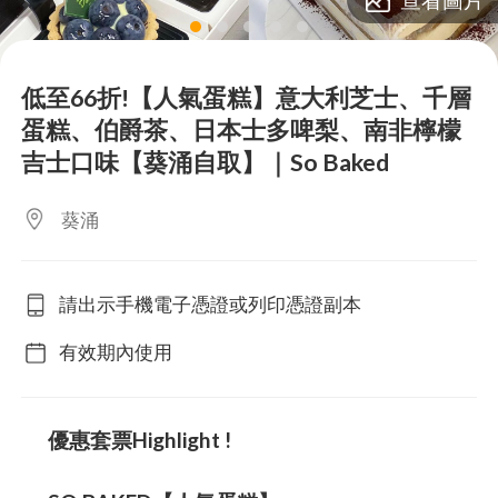
lens
lens
lens
lens
lens
低至66折!【人氣蛋糕】意大利芝士、千層
蛋糕、伯爵茶、日本士多啤梨、南非檸檬
吉士口味【葵涌自取】｜So Baked
葵涌
請出示手機電子憑證或列印憑證副本
有效期內使用
優惠套票Highlight !