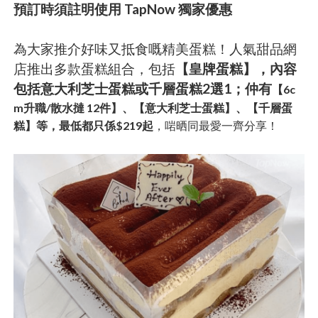
預訂時須註明使用 TapNow 獨家優惠
為大家推介好味又抵食嘅精美蛋糕！人氣甜品網
店推出多款蛋糕組合，包括
【皇牌蛋糕】，內容
包括意大利芝士蛋糕或千層蛋糕2選1；仲有
【6c
m升職/散水撻 12件】、【意大利芝士蛋糕】、【千層蛋
糕】等，最低都只係$219起
，啱晒同最愛一齊分享！