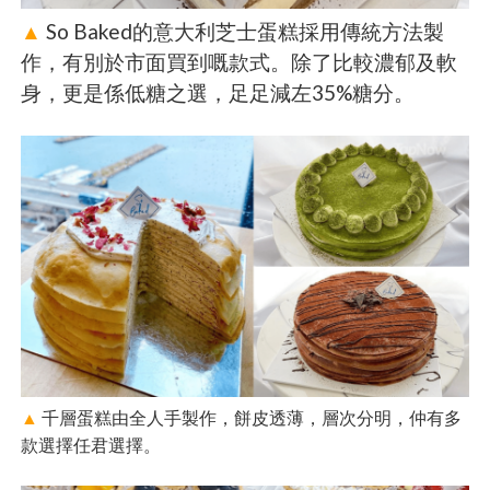
▲
So Baked的意大利芝士蛋糕採用傳統方法製
作，有別於市面買到嘅款式。除了比較濃郁及軟
身，更是係低糖之選，足足減左35%糖分。
▲
千層蛋糕由全人手製作，餅皮透薄，層次分明，仲有多
款選擇任君選擇。