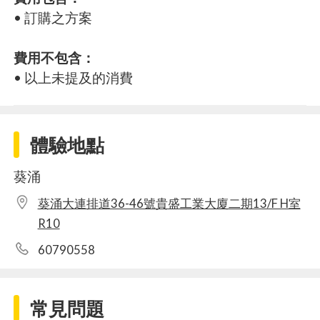
• 訂購之方案
費用不包含：
• 以上未提及的消費
體驗地點
葵涌
葵涌大連排道36-46號貴盛工業大廈二期13/F H室
R10
60790558
常見問題