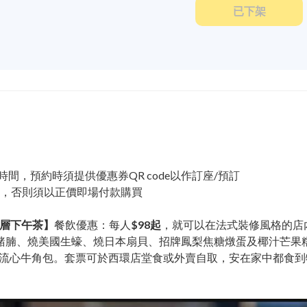
已下架
自取時間，預約時須提供優惠券QR code以作訂座/預訂
券，否則須以正價即場付款購買
層下午茶】
餐飲優惠：每人
$98起
，就可以在法式裝修風格的店
豬腩、燒美國生蠔、燒日本扇貝、招牌鳳梨焦糖燉蛋及椰汁芒果
湯流心牛角包。套票可於西環店堂食或外賣自取，安在家中都食到