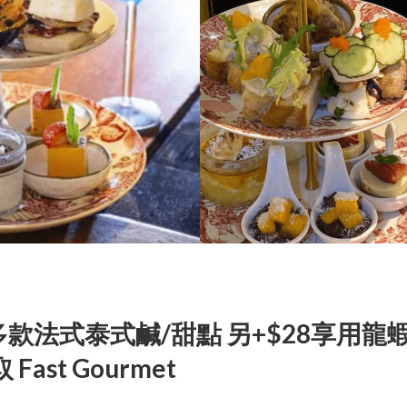
款法式泰式鹹/甜點 另+$28享用龍
st Gourmet