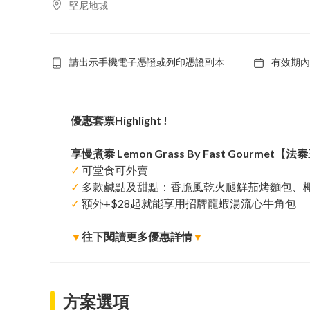
堅尼地城
請出示手機電子憑證或列印憑證副本
有效期內
優惠套票Highlight !
享慢煮泰 Lemon Grass By Fast Gourmet
✓
可堂食可外賣
✓
多款鹹點及甜點：香脆風乾火腿鮮茄烤麵包、
✓
額外+$28起就能享用招牌龍蝦湯流心牛角包
▼
往下閱讀更多優惠詳情
▼
方案選項