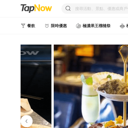
餐飲
限時優惠
極濃果王榴槤祭
人氣甜點
中式美食
西式美食
日韓美食
台式美食
東南亞美食
中西式美食