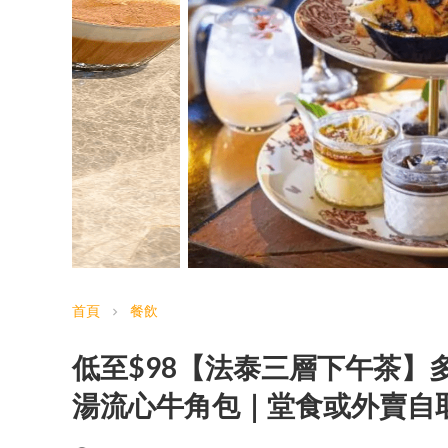
首頁
餐飲
chevron_right
低至$98【法泰三層下午茶】多
湯流心牛角包｜堂食或外賣自取 Fa