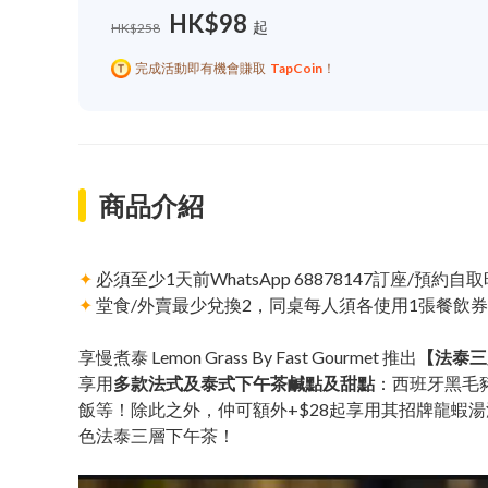
HK$98
起
HK$258
完成活動即有機會賺取
TapCoin
！
商品介紹
✦
必須至少1天前WhatsApp 68878147訂座/預約
✦
堂食/外賣最少兌換2，同桌每人須各使用1張餐飲
享慢煮泰 Lemon Grass By Fast Gourmet 推出
【法泰三
享用
多款法式及泰式下午茶鹹點及甜點
：西班牙黑毛
飯等！除此之外，仲可額外+$28起享用其招牌龍蝦
色法泰三層下午茶！