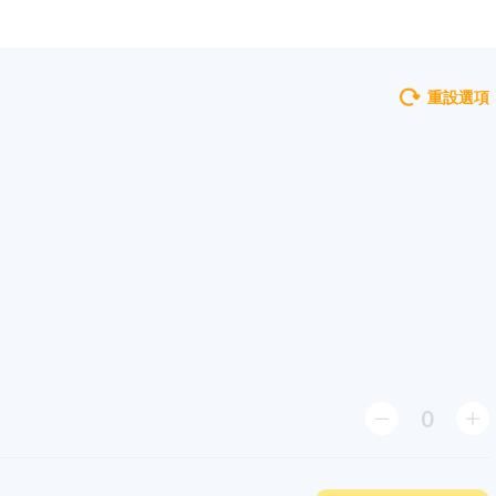
重設選項
0