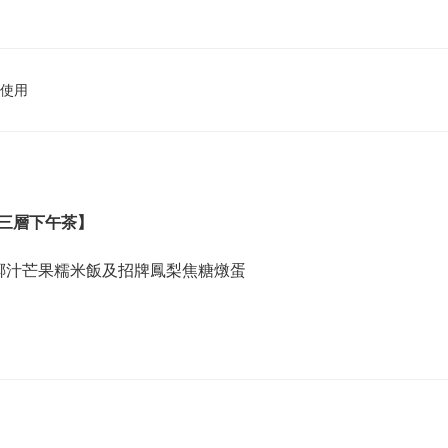
使用
【法泰三層下午茶】
椰汁芒果糯米飯及招牌鳳梨焦糖燉蛋