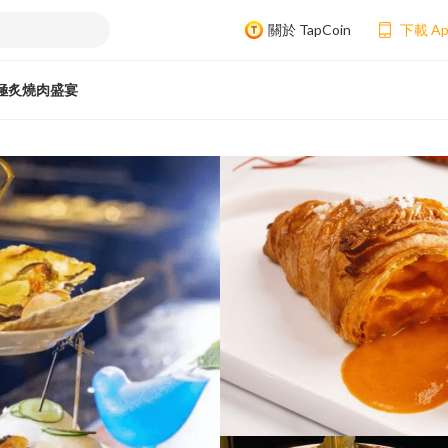
關於 TapCoin
下載 A
極炙燒肉盛宴