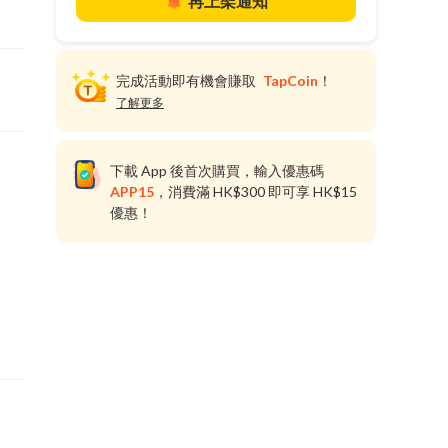
再上架通知
完成活動即有機會賺取
TapCoin
！
了解更多
下載 App 後首次購買，輸入優惠碼
APP15
，消費滿 HK$300 即可享 HK$15
優惠！