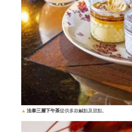
▲
法泰三層下午茶
提供多款鹹點及甜點。