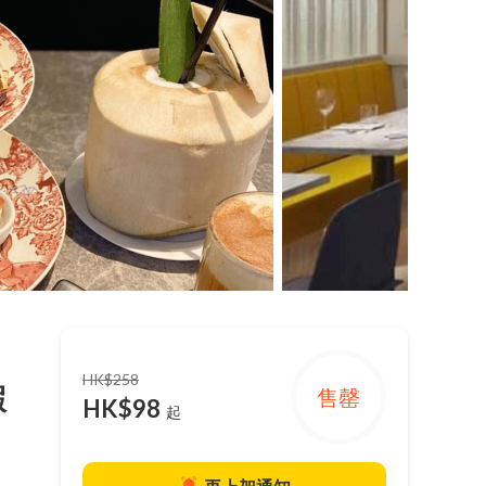
HK$258
蝦
售罄
HK$98
起