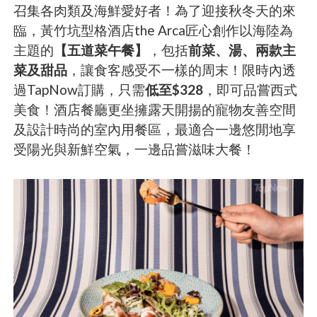
召集各肉類及海鮮愛好者！為了迎接秋冬天的來
臨，黃竹坑型格酒店the Arca匠心創作以海陸為
主題的
【五道菜午餐】
，包括
前菜、湯、兩款主
菜及甜品
，讓食客感受不一樣的周末！限時內透
過TapNow訂購，只需
低至$328
，即可品嘗西式
美食！酒店餐廳更坐擁露天開揚的寵物友善空間
及設計時尚的室內用餐區，最適合一邊悠閒地享
受陽光與新鮮空氣，一邊品嘗滋味大餐！