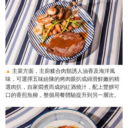
▲
主菜方面，主廚糅合肉類誘人油香及海洋風
味，可選擇五味紛陳的烤肉眼扒或綿滑鮮嫩的精
選肉扒，自家燜煮而成的紅酒燒汁，配上豐腴可
口的香煎魚柳，整個用餐體驗提升到另一層次。