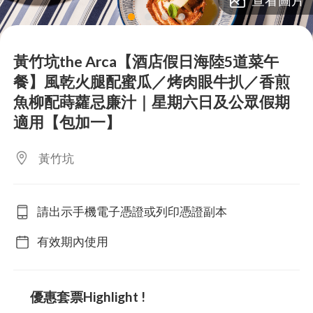
lens
lens
lens
lens
黃竹坑the Arca【酒店假日海陸5道菜午
餐】風乾火腿配蜜瓜／烤肉眼牛扒／香煎
魚柳配蒔蘿忌廉汁｜星期六日及公眾假期
適用【包加一】
黃竹坑
請出示手機電子憑證或列印憑證副本
有效期內使用
優惠套票Highlight !