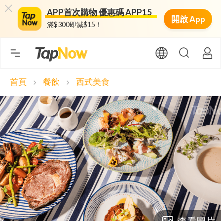
APP首次購物 優惠碼 APP15
開啟 App
滿$300即減$15！
首頁
餐飲
西式美食
chevron_right
chevron_right
查看圖片