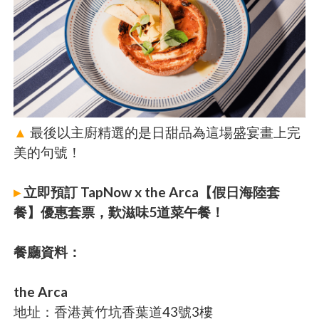
▲
最後以主廚精選的是日甜品為這場盛宴畫上完
美的句號！
▸
立即預訂 TapNow x the Arca【假日海陸套
餐】優惠套票，歎滋味5道菜午餐！
餐廳資料：
the Arca
地址：香港黃竹坑香葉道43號3樓