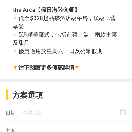
the Arca【假日海陸套餐】
✓
低至$328起品嚐酒店級午餐，頂級味蕾
享受
✓
5道精美菜式，包括前菜、湯、兩款主菜
及甜品
✓
優惠適用於星期六、日及公眾假期
▼
往下閱讀更多優惠詳情
▼
方案選項
event
日期
查看日期
方案