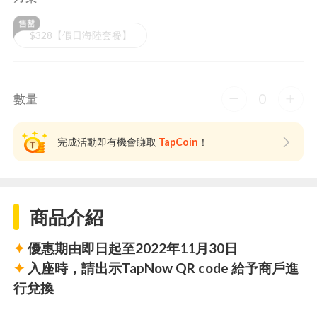
$328【假日海陸套餐】
0
數量
完成活動即有機會賺取
TapCoin
！
商品介紹
✦
優惠期由即日起至2022年11月30日
✦
入座時，請出示TapNow QR code 給予商戶進
行兌換