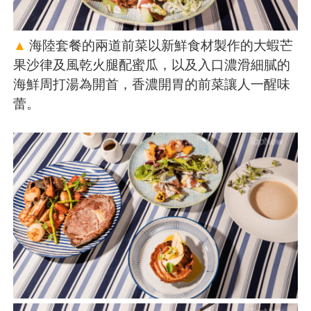
▲
海陸套餐的兩道前菜以新鮮食材製作的大蝦芒
果沙律及風乾火腿配蜜瓜，以及入口濃滑細膩的
海鮮周打湯為開首，香濃開胃的前菜讓人一醒味
蕾。