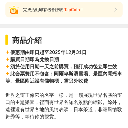
完成活動即有機會賺取
TapCoin
！
商品介紹
✦
優惠期由即日起至2025年12月31日
✦
購買日期即為兌換日期
✦
須於使用日期一天之前購買，預訂成功後立即生效
✦
此套票費用不包含：阿爾卑斯滑雪場、景區內電瓶車
等。景區附近設有儲物櫃，需另外收費
世界之窗正像它的名字一樣，是一扇展現世界名勝的窗
口的主題樂園，裡面有世界各知名景點的縮影。除外，
這裡還有世界各地的風情表演，日本茶道，非洲風情歌
舞秀等，等待你的觀賞。