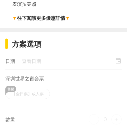
表演拍美照
▼
往下閱讀更多優惠詳情
▼
方案選項
event
日期
查看日期
深圳世界之窗套票
【全日票】成人票
0
數量