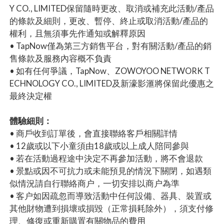
Y CO., LIMITED保留隨時更改、取消或補充此活動/產品
的條款及細則，更改、暫停、終止或取消活動/產品的
權利，且無須事先作通知或解釋原因
• TapNow僅為第三方銷售平台，對有關活動/產品的銷
售條款及服務內容概不負責
• 如有任何爭議，TapNow、ZOWOYOO NETWORK T
ECHNOLOGY CO., LIMITED及新濠影滙將保留此優惠之
最終決定權
體驗細則：
• 商戶收到訂單後，會直接聯絡客戶相關詳情
• 12歲或以下小童須由18歲或以上成人陪同參與
• 若在活動過程途中決定不再參加活動，將不會退款
• 景點或因不可抗力或未能預見的情況下關閉，如遇類
似情況請自行聯絡商户，一切安排以商户為準
• 客户如因疏忽而導致活動中任何設備、器具、裝置或
其他財物遭到損壞或損毀（正常損耗除外），須支付修
理、修復或重新購置有關物品的費用