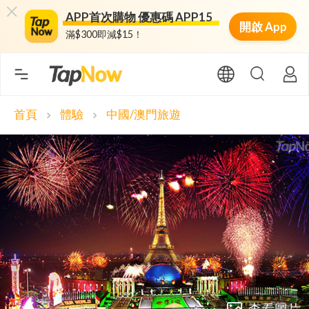
APP首次購物 優惠碼 APP15
開啟 App
滿$300即減$15！
首頁
體驗
中國/澳門旅遊
chevron_right
chevron_right
查看圖片