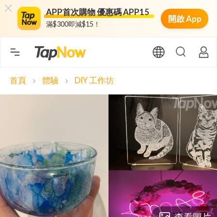
APP首次購物 優惠碼 APP15
開啟 App
滿$300即減$15！
首頁
體驗
DIY 工作坊
chevron_right
chevron_right
查看圖片