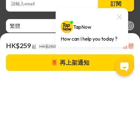
訂閱
繁體
HK$259
售罄
起
HK$280
再上架通知
關於TapNow |
TapNow Blog |
加入成為合作夥伴
|
網站條款
|
幫助
中心
© 2026 TapNow. All Rights Reserved.