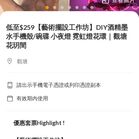
lens
lens
lens
lens
lens
lens
lens
低至$259【藝術擺設工作坊】DIY酒精墨
水手機殼/碗碟 小夜燈 霓虹燈花環｜觀塘
花玥間
觀塘
請出示手機電子憑證或列印憑證副本
有效期內使用
優惠套票Highlight !