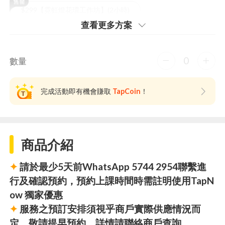
$299【霓虹燈花環工作坊】(2小時)
查看更多⽅案
0
數量
完成活動即有機會賺取
TapCoin
！
商品介紹
✦
請於最少5天前WhatsApp 5744 2954聯繫進
行及確認預約，預約上課時間時需註明使用TapN
ow 獨家優惠
✦
服務之預訂安排須視乎商戶實際供應情況而
定，敬請提早預約，詳情請聯絡商戶查詢