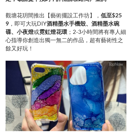
觀塘花玥間推出【藝術擺設工作坊】，
低至$25
9
，即可大玩DIY
酒精墨水手機殼、酒精墨水碗
碟、小夜燈
或
霓虹燈花環
；2-3小時間將有專人細
心指導你創造出獨一無二的作品，超有藝術性之
餘又好玩！