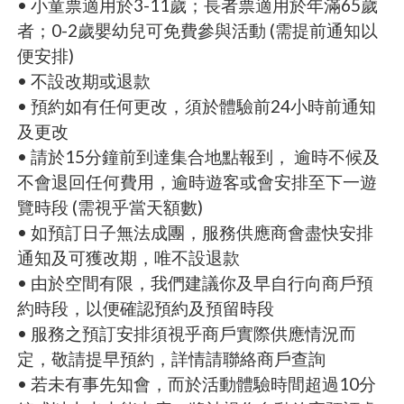
• 小童票適用於3-11歲；長者票適用於年滿65歲
者；0-2歲嬰幼兒可免費參與活動 (需提前通知以
便安排)
• 不設改期或退款
• 預約如有任何更改，須於體驗前24小時前通知
及更改
• 請於15分鐘前到達集合地點報到， 逾時不候及
不會退回任何費用，逾時遊客或會安排至下一遊
覽時段 (需視乎當天額數)
• 如預訂日子無法成團，服務供應商會盡快安排
通知及可獲改期，唯不設退款
• 由於空間有限，我們建議你及早自行向商戶預
約時段，以便確認預約及預留時段
• 服務之預訂安排須視乎商戶實際供應情況而
定，敬請提早預約，詳情請聯絡商戶查詢
• 若未有事先知會，而於活動體驗時間超過10分