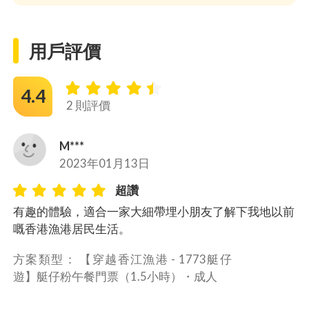
用戶評價
4.4
2 則評價
M***
2023年01月13日
超讚
有趣的體驗，適合一家大細帶埋小朋友了解下我地以前
嘅香港漁港居民生活。
方案類型： 
【穿越香江漁港 - 1773艇仔
遊】艇仔粉午餐門票（1.5小時）・
成人