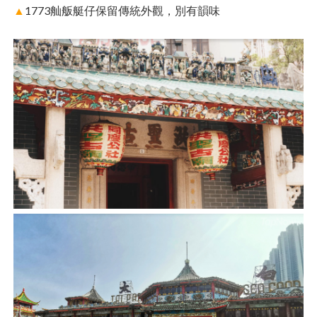
▲
1773舢舨艇仔保留傳統外觀，別有韻味