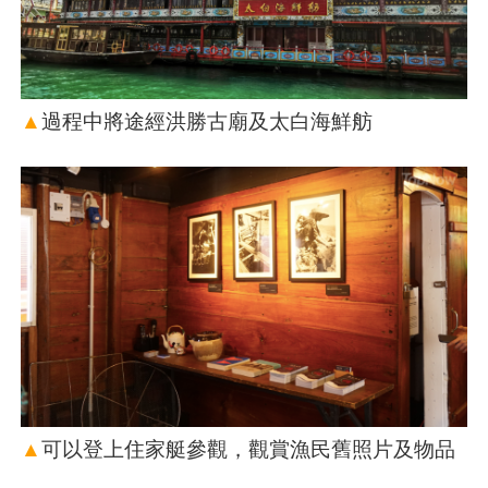
▲
過程中將途經洪勝古廟及太白海鮮舫
▲
可以登上住家艇參觀，觀賞漁民舊照片及物品