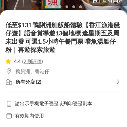
lens
lens
lens
lens
lens
lens
低至$131 鴨脷洲舢舨船體驗【香江漁港艇
仔遊】語音賞導遊13個地標 逢星期五及周
末出發 可選1.5小時午餐門票 嚐魚湯艇仔
粉｜喜遊探索旅遊
4.4
(
2 則評價
)
鴨脷洲、香港仔
所有分店 (2)
請出示手機電子憑證或列印憑證副本
有效期內使用