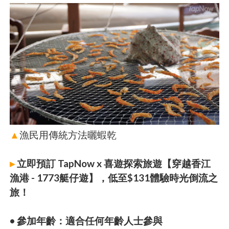
▲
漁民用傳統方法曬蝦乾
▸
立即預訂 TapNow x 喜遊探索旅遊【穿越香江
漁港 - 1773艇仔遊】，低至$131體驗時光倒流之
旅！
• 參加年齡：適合任何年齡人士參與