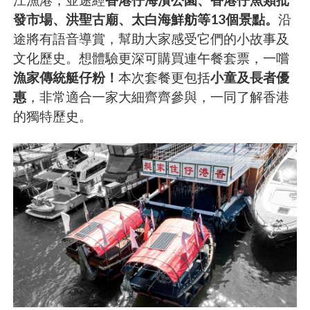
發市場、洪聖古廟、太白海鮮舫等13個景點。
沿
途將有語音導賞，幫助大家感受它們的小故事及
文化歷史。想體驗更深可購買連午餐套票，一嚐
漁家傳統艇仔粉！
本次套餐更包括
小童及長者優
惠
，非常適合一家大細齊齊參與，一同了解香港
的獨特歷史。