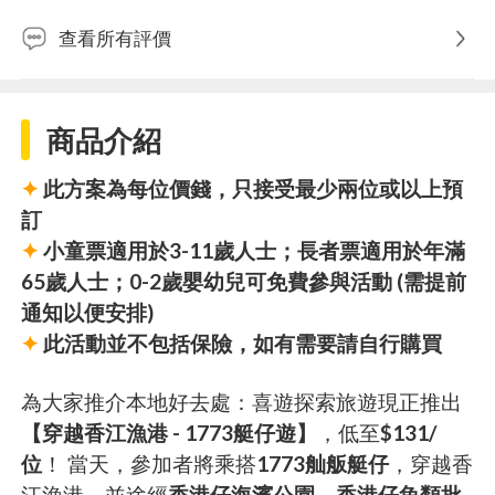
查看所有評價
商品介紹
✦
此方案為每位價錢，只接受最少兩位或以上預
訂
✦
小童票適用於3-11歲人士；長者票適用於年滿
65歲人士；0-2歲嬰幼兒可免費參與活動 (需提前
通知以便安排)
✦
此活動並不包括保險，如有需要請自行購買
為大家推介本地好去處：喜遊探索旅遊現正推出
【穿越香江漁港 - 1773艇仔遊】
，低至
$131/
位
！ 當天，參加者將乘搭
1773舢舨艇仔
，穿越香
江漁港，並途經
香港仔海濱公園、香港仔魚類批