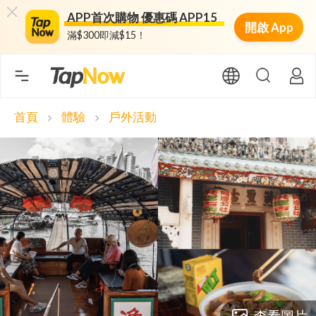
APP首次購物 優惠碼 APP15
開啟 App
滿$300即減$15！
首頁
體驗
戶外活動
chevron_right
chevron_right
查看圖片