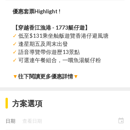
優惠套票Highlight !
【穿越香江漁港 - 1773艇仔遊】
✓
低至$131乘坐舢舨遊覽香港仔避風塘
✓
逢星期五及周末出發
✓
語音導覽帶你遊歷13景點
✓
可選連午餐組合，一嚐魚湯艇仔粉
▼
往下閱讀更多優惠詳情
▼
方案選項
event
日期
查看日期