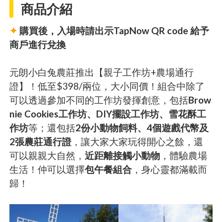
商品介紹
✦
購買後，入場時請出示TapNow QR code 給予
商戶進行兌換
元朗小白兔農莊推出【親子工作坊+農場通行
證】！低至$398/兩位，大小同價！組合中除了
可以透過參加不同的工作坊發揮創意，包括
Brow
nie Cookies工作坊、DIY擺設工作坊、雪花酥工
作坊
等；還包括
2份小動物飼料、4個遊戲代幣及
2張農莊通行證
，讓大家大家玩得開心之餘，還
可以親親大自然，
近距離接觸小動物
，體驗農場
生活！仲可以選擇
包午餐組合
，身心靈都滿載而
歸！