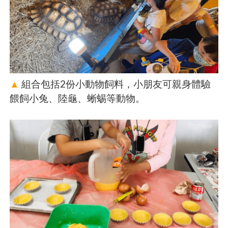
▲
組合包括2份小動物飼料，小朋友可親身體驗
餵飼小兔、陸龜、蜥蜴等動物。