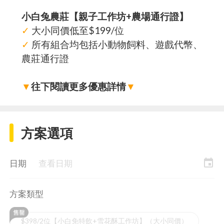
小白兔農莊【親子工作坊+農場通行證】
✓
大小同價低至$199/位
✓
所有組合均包括小動物飼料、遊戲代幣、
農莊通行證
▼
往下閱讀更多優惠詳情
▼
方案選項
event
日期
查看日期
方案類型
$398/2位【小白免特飲+雪花酥工作坊】（大小同價）