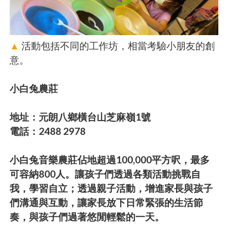
▲
活動包括不同的工作坊，相當考驗小朋友的創
意。
小白兔農莊
地址：元朗八鄉橫台山芝麻嶺1號
電話：2488 2978
小白兔音樂農莊佔地超過100,000平方呎，最多
可容納800人。讓孩子們透過各類活動挑戰自
我，學習自立；透過親子活動，增進家長與孩子
們溝通與互動，讓家長放下日常緊張的生活節
奏，與孩子們過著悠閒輕鬆的一天。