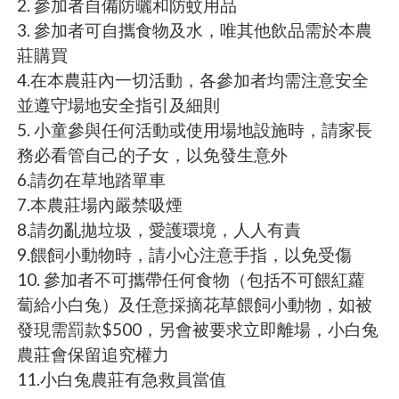
2. 參加者自備防曬和防蚊用品
3. 參加者可自攜食物及水，唯其他飲品需於本農
莊購買
4.在本農莊內一切活動，各參加者均需注意安全
並遵守場地安全指引及細則
5. 小童參與任何活動或使用場地設施時，請家長
務必看管自己的子女，以免發生意外
6.請勿在草地踏單車
7.本農莊場內嚴禁吸煙
8.請勿亂拋垃圾，愛護環境，人人有責
9.餵飼小動物時，請小心注意手指，以免受傷
10. 參加者不可攜帶任何食物（包括不可餵紅蘿
蔔給小白兔）及任意採摘花草餵飼小動物，如被
發現需罰款$500，另會被要求立即離場，小白兔
農莊會保留追究權力
11.小白兔農莊有急救員當值