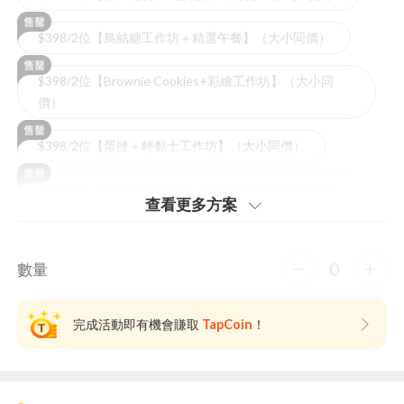
$398/2位【鳥結糖工作坊＋精選午餐】（大小同價）
$398/2位【Brownie Cookies+彩繪工作坊】（大小同
價）
$398/2位【蛋撻＋輕黏士工作坊】（大小同價）
$520/2位【DIY擺設工作坊＋相片(連相架)+精選午餐】
查看更多⽅案
0
數量
完成活動即有機會賺取
TapCoin
！