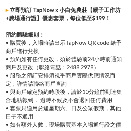
▸
立即預訂 TapNow x 小白兔農莊【親子工作坊
+農場通行證】優惠套票，每位低至$199！
預約體驗細則：
• 購買後，入場時請出示TapNow QR code 給予
商戶進行兌換
• 預約如有任何更改，須於體驗前24小時前通知
商戶及更改（聯絡電話：2488 2978）
• 服務之預訂安排須視乎商戶實際供應情況而
定，詳情請聯絡商戶查詢
• 與商戶確定預約時段後，請於10分鐘前到達集
合地點報到， 逾時不候及不會退回任何費用
• 套票只適用於逢星期六、日及公眾假期，其他
日子不適用
• 如有額外人數，現場購買基本入場通行證之價