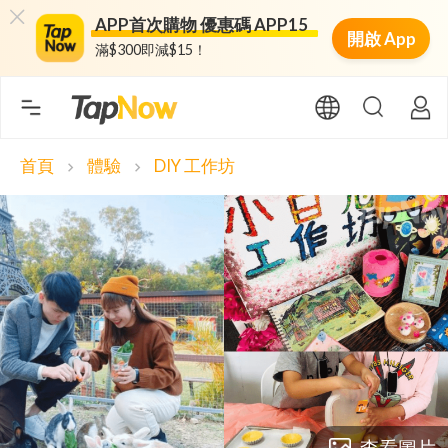
APP首次購物 優惠碼 APP15
開啟 App
滿$300即減$15！
首頁
體驗
DIY 工作坊
chevron_right
chevron_right
查看圖片