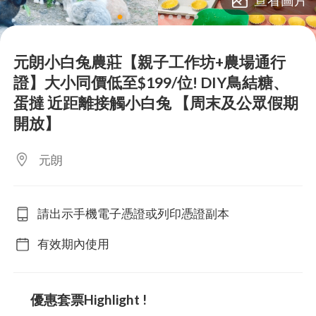
lens
lens
lens
lens
lens
lens
lens
lens
lens
lens
元朗小白兔農莊【親子工作坊+農場通行
證】大小同價低至$199/位! DIY鳥結糖、
蛋撻 近距離接觸小白兔 【周末及公眾假期
開放】
元朗
請出示手機電子憑證或列印憑證副本
有效期內使用
優惠套票Highlight !