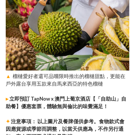
▲
榴槤愛好者還可品嚐限時推出的榴槤甜點，更能在
戶外露台享用五款來自馬來西亞的特色榴槤
▸
立即預訂 TapNow x 澳門上葡京酒店【「自助山」自
助餐】優惠套票，體驗無與倫比的味覺滿足！
✦
注意事項： 以上圖片及餐牌僅供参考。食物款式會
因應貨源或季節而調整，以當天供應為，不作另行通