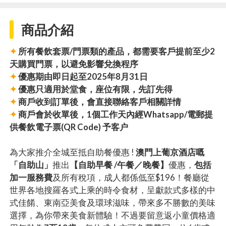
商品介紹
✦
所有餐飲套票/門票類的產品，都需要客戶提前至少2
天購買門票，以避免影響兌換程序
✦
優惠期由即日起至2025年8月31日
✦
優惠只適用於堂食，座位有限，先訂先得
✦
商戶收到訂單後，會直接聯絡客戶相關詳情
✦
商戶會於收單後，1個工作天內經Whatsapp/電郵提
供餐飲電子票(QR Code) 予客户
為大家推介全城至抵自助餐優惠 !
澳門上葡京酒店嘅
「自助山」
推出
【自助早餐 /午餐／晚餐】
優惠，
包括
加一服務費
及所有稅項，成人都係低至$196！餐廳從
世界各地搜羅各式上乘的時令食材，呈獻款式多樣的中
式佳餚、東南亞美食及環球滋味，帶來多不勝數的美味
選擇，為你帶來美食新體驗！不過要留意返小童價格適