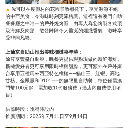
▲
你可以在度假村的花園景致襯托下，享受源源不絕
的中西美食，令滋味時刻更添格調。這裡還有澳門自助
餐餐廳之中唯一的戶外燒烤區，由專人為您烤製各式頂
級海鮮及肉類，散發陣陣令人垂涎的煙燻香氣，滋味享
受非同凡響。
上葡京自助山推出美味榴槤嘉年華：
除尊享豐盛自助餐，晚餐更提供現點現做的新鮮海鮮。
榴槤愛好者更可享用限時榴槤甜點，更可額外在戶外露
台享用五種馬來西亞特色榴槤——貓山王、紅蝦、高地
甘榜、金鳳凰和D101——的無限量自助餐，每位僅需澳
門幣100元起。需加收10%服務費（酒店內自費使用項
目）
供應時段：晚餐時段內
推廣期間：2025年7月11日至9月14日