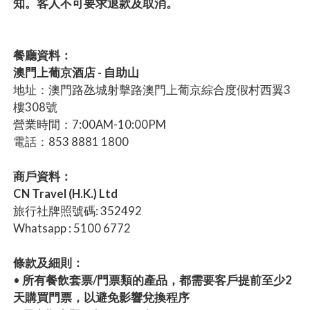
知。客人不可要求退款及取消。
餐廳資料：
澳門上葡京酒店 - 自助山
地址：澳門路氹城射擊路澳門上葡京綜合度假村西翼3
樓308號
營業時間：7:00AM-10:00PM
電話：853 8881 1800
商戶資料：
CN Travel (H.K.) Ltd
旅行社牌照號碼: 352492
Whatsapp : 5100 6772
條款及細則：
•
所有餐飲套票/門票類的產品，都需要客戶提前至少2
天購買門票，以避免影響兌換程序