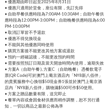
• 優惠期由即日起至2025年8月31日
• 優惠只適用於堂食，座位有限，先訂先得
• 自助早餐供應時段為7:00AM-10:30AM；自助午餐供
應時段為12:00PM-3:00PM；自助晚餐供應時段為6:00
PM-10:00PM
• 取消訂單皆不予退款
• 優惠不得兌換現金
• 不能與其他優惠同時使用
• 購買方案後不能更改其他方案或退款
• 預約一經確認後，不能更改預約時間
• 需要按照預訂日期及當天開放時間內使用，逾期失效
• 方案A（自助午餐 ), 方案C （自助晚餐） 憑餐飲電子
票(QR Code)可於澳門上葡京酒店內「NY8新八佰伴」
的貴賓服務中心換領$50現金券1張並於澳門上葡京酒
店內「NY8新八佰伴」購物滿$500可作$50使用。
• 方案之贈品數量有限，送完即止
• 餐單內容或會因食材供應而稍作調整，恕不另行通
知，一切以商品之最新公佈為準