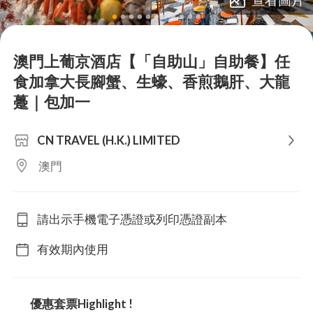
lens
lens
lens
lens
lens
lens
lens
lens
lens
lens
lens
澳門上葡京酒店【「自助山」自助餐】任
食加拿大長腳蟹、生蠔、香煎鵝肝、大龍
躉｜包加一
CN TRAVEL (H.K.) LIMITED
澳門
請出示手機電子憑證或列印憑證副本
有效期內使用
優惠套票Highlight !