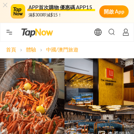
APP首次購物 優惠碼 APP15
開啟 App
滿$300即減$15！
首頁
體驗
中國/澳門旅遊
chevron_right
chevron_right
查看圖片