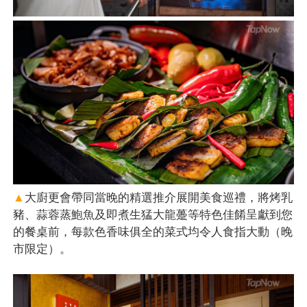
▲
大廚更會帶同當晚的精選推介展開美食巡禮，將烤乳
豬、蒜蓉蒸鮑魚及即煮生猛大龍躉等特色佳餚呈獻到您
的餐桌前，每款色香味俱全的菜式均令人食指大動（晚
市限定）。