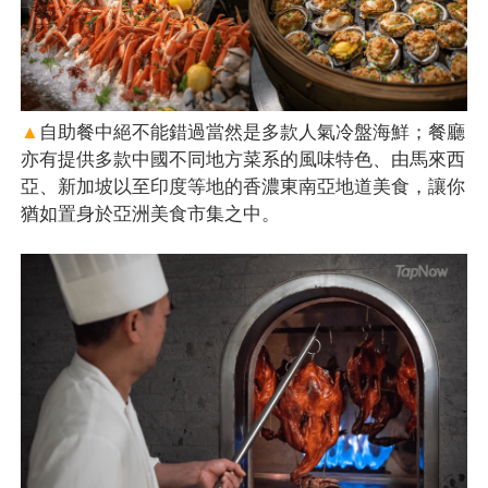
▲
自助餐中絕不能錯過當然是多款人氣冷盤海鮮；餐廳
亦有提供多款中國不同地方菜系的風味特色、由馬來西
亞、新加坡以至印度等地的香濃東南亞地道美食，讓你
猶如置身於亞洲美食市集之中。