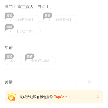
澳門上葡京酒店「自助山」
A -【自助午餐】
B -【自助晚餐】
C - 【自助早餐】
年齡
成人
小童 (7-12歲)
0
數量
完成活動即有機會賺取
TapCoin
！