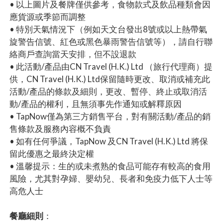
• 以上圖片及餐牌僅供參考，食物款式及飲品種類會因
應貨源或季節而調整
• 特別天氣情況下（例如天文台發出8號或以上熱帶氣
旋警告信號、紅色或黑色暴雨警告信號等），請自行聯
絡商戶查詢當天安排，但不設退款
• 此活動/產品由CN Travel (H.K.) Ltd （旅行代理商）提
供，CN Travel (H.K.) Ltd保留隨時更改、取消或補充此
活動/產品的條款及細則，更改、暫停、終止或取消活
動/產品的權利，且無須事先作通知或解釋原因
• TapNow僅為第三方銷售平台，對有關活動/產品的銷
售條款及服務內容概不負責
• 如有任何爭議，TapNow 及CN Travel (H.K.) Ltd 將保
留此優惠之最終決定權
• 溫馨提示：生的或未煮熟的食品可能存有較高的食用
風險，尤其對孕婦、嬰幼兒、長者和免疫力低下人士等
高危人士
餐廳細則
：