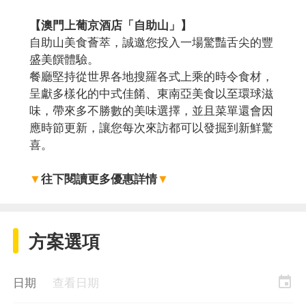
【澳門上葡京酒店「自助山」】
自助山美食薈萃，誠邀您投入一場驚豔舌尖的豐
盛美饌體驗。
餐廳堅持從世界各地搜羅各式上乘的時令食材，
呈獻多樣化的中式佳餚、東南亞美食以至環球滋
味，帶來多不勝數的美味選擇，並且菜單還會因
應時節更新，讓您每次來訪都可以發掘到新鮮驚
喜。
▼
往下閱讀更多優惠詳情
▼
方案選項
event
日期
查看日期