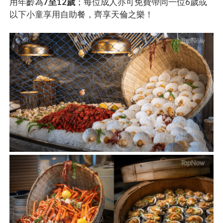
用年齡為
7至12歲
；每位成人亦可免費帶同一位6歲或
以下小童享用自助餐，齊享天倫之樂！