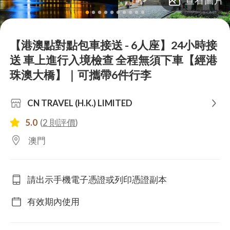
lens
lens
lens
lens
lens
lens
lens
lens
lens
lens
【港澳點對點包車接送 - 6人座】24小時接
送 車上進行入境檢查 全程無須下車【經港
珠澳大橋】｜可攜帶6件行李
CN TRAVEL (H.K.) LIMITED
5.0
(
2 則評價
)
澳門
請出示手機電子憑證或列印憑證副本
有效期內使用