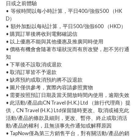
日或之前體驗
• 等候時間以每小時計算，平日400/強假500 （HK
D）
• 額外加點以每站計算，平日500/強假600 （HKD）
• 購買訂單後將收到電郵確認信
• 以上優惠不能與其他優惠及推廣同時使用
• 價格有機會會隨著市場狀況而有所改變，恕不另行通
知
• 下單後不設取消或退款
• 取消訂單皆不予退款
• 缺席預約或取消預約將不設退款
• 圖片僅供參考，實際內容請參照實物
• 需要按照預訂日期及當天開放時間內使用，逾期失效
• 此活動/產品由CN Travel (H.K.) Ltd （旅行代理商）提
供，CN Travel (H.K.) Ltd保留隨時更改、取消或補充此
活動/產品的條款及細則，更改、暫停、終止或取消活
動/產品的權利，且無須事先作通知或解釋原因
• TapNow僅為第三方銷售平台，對有關活動/產品的銷