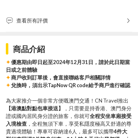
查看所有評價
商品介紹
✦
優惠期由即日起至2024年12月31日，請於此日期當
日或之前體驗
✦
商戶收到訂單後，會直接聯絡客戶相關詳情
✦
兌換時，須出示TapNow QR code給予商戶進行確認
為大家推介一個非常方便嘅澳門交通！CN Travel推出
【港澳點對點包車接送】
，只需要是持香港、澳門身分
證或國內居民身分證的旅客，你就可
全程安坐車廂接受
入境檢查
，全程無須下車，享受私隱度極高又舒適的尊
貴過境體驗！專車可容納達6人，最多可以攜帶
4件大