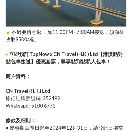
▲
不過要留意返， 如11:00PM - 7:00AM接送，須額外
收取$500/程。
▸
立即預訂 TapNow x CN Travel (H.K.) Ltd【港澳點對
點包車接送】優惠套票，尊享點到點私人包車！
商户資料：
CN Travel (H.K.) Ltd
旅行社牌照號碼: 352492
Whatsapp : 5100 6772
條款及細則：
• 優惠期由即日起至2024年12月31日，請於此日期當