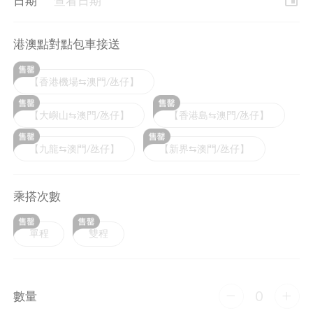
event
日期
查看日期
港澳點對點包車接送
【香港機場⇆澳門/氹仔】
【大嶼山⇆澳門/氹仔】
【香港島⇆澳門/氹仔】
【九龍⇆澳門/氹仔】
【新界⇆澳門/氹仔】
乘搭次數
單程
雙程
0
數量