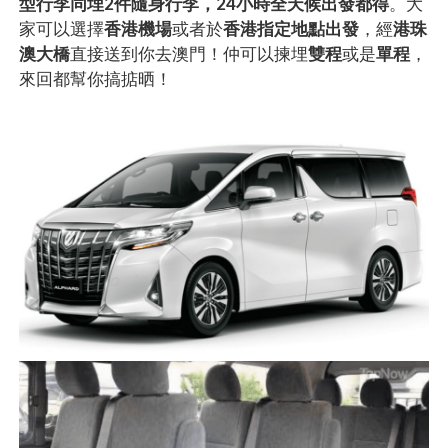
型行李同埋2件隨身行李，24小時全天候出發都得
。大
家可以選擇
香港機場
或者於
香港指定地點出發
，經
港珠
澳大橋
直接送到你去澳門！仲可以揀埋
雙程
或是
單程
，
來回都幫你搞掂晒！