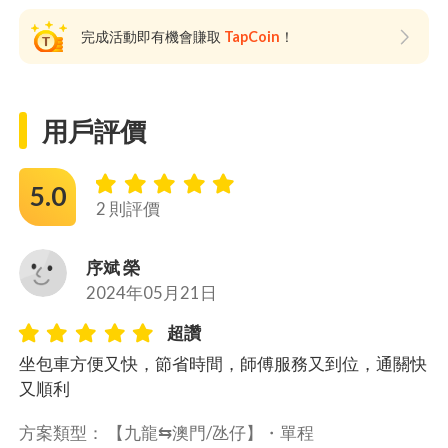
完成活動即有機會賺取
TapCoin
！
用戶評價
5.0
2 則評價
序斌 榮
2024年05月21日
超讚
坐包車方便又快，節省時間，師傅服務又到位，通關快
又順利
方案類型： 
【九龍⇆澳門/氹仔】・
單程