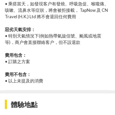
• 乘搭當天，如發現客户有發燒、呼吸急促、喉嚨痛、
咳嗽、流鼻水等症狀，將會被拒接載， TapNow 及 CN
Travel (H.K.) Ltd 將不會退回任何費用
惡劣天氣安排：
• 特別天氣情況下(例如熱帶氣旋信號、颱風或地震
等)，商户會直接聯絡客户，但不設退款
費用包含：
• 訂購之方案
費用不包含：
• 以上未提及的消費
體驗地點