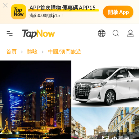
APP首次購物 優惠碼 APP15
開啟 App
滿$300即減$15！
首頁
體驗
中國/澳門旅遊
chevron_right
chevron_right
查看圖片