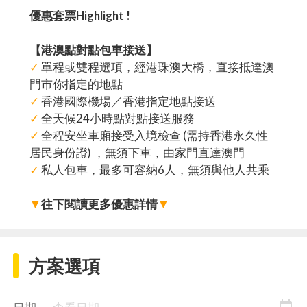
優惠套票Highlight !
【港澳點對點包車接送】
✓
單程或雙程選項，經港珠澳大橋，直接抵達澳
門市你指定的地點
✓
香港國際機場／香港指定地點接送
✓
全天候24小時點對點接送服務
✓
全程安坐車廂接受入境檢查 (需持香港永久性
居民身份證) ，無須下車，由家門直達澳門
✓
私人包車，最多可容納6人，無須與他人共乘
▼
往下閱讀更多優惠詳情
▼
方案選項