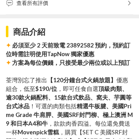
查看所有評價
商品介紹
✦
必須至少 2 天前致電 23892582 預約，預約訂
位時需註明使用TapNow 獨家優惠
✦
方案為每位價錢，只接受最少兩位或以上預訂
荃灣別忘了推出
【120分鐘台式火鍋放題】
優惠
組合，低至
$190/位
，即可任食自選
頂級肉類、
逾30款火鍋配料、15款台式飲品、窩夫、芋圓等
台式冰品
！可選的肉類包括
精選牛板腱、美國Pri
me Grade 牛肩胛、美國SRF封門柳、極上澳洲 M
9 和日本A4和牛
，款款肉香四溢。每位還免費送
一杯
Movenpick雪糕
，購買【SET C 美國SRF封