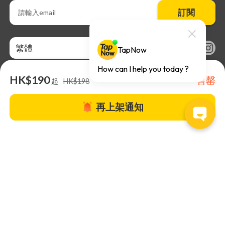
訂閱
繁體
HK$190
售罄
起
HK$198
再上架通知
關於TapNow |
TapNow Blog |
加入成為合作夥伴
|
網站條款
|
幫助
中心
© 2026 TapNow. All Rights Reserved.