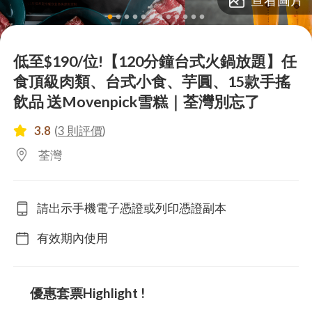
lens
lens
lens
lens
lens
lens
lens
lens
lens
lens
lens
lens
低至$190/位!【120分鐘台式火鍋放題】任
食頂級肉類、台式小食、芋圓、15款手搖
飲品 送Movenpick雪糕｜荃灣別忘了
3.8
(
3 則評價
)
荃灣
請出示手機電子憑證或列印憑證副本
有效期內使用
優惠套票Highlight !