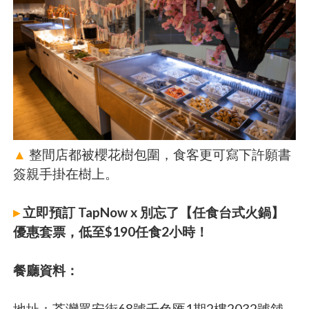
▲
整間店都被櫻花樹包圍，食客更可寫下許願書
簽親手掛在樹上。
▸
立即預訂 TapNow x 別忘了【任食台式火鍋】
優惠套票，低至$190任食2小時！
餐廳資料：
地址：荃灣眾安街68號千色匯1期2樓2032號舖