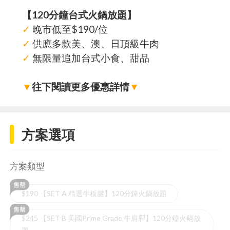
【120分鐘台式火鍋放題】
✓
晚市低至$190/位
✓
供應多款美、澳、日頂級牛肉
✓
無限量追加台式小食、甜品
▼
往下閱讀更多優惠詳情
▼
方案選項
方案類型
$190 【SET A 精選牛板腱】120分鐘火鍋放題
$245 【SET B 美國Prime Grade 牛肩胛】120分鐘火鍋放