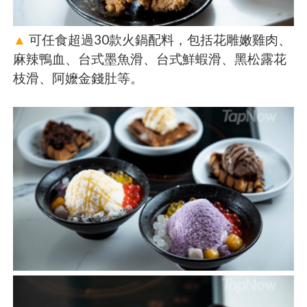
▲
可任食超過30款火鍋配料，包括花雕嫩雞肉、
麻辣鴨血、台式墨魚滑、台式鮮蝦滑、黑松露花
枝滑、阿嬤金錢肚等。