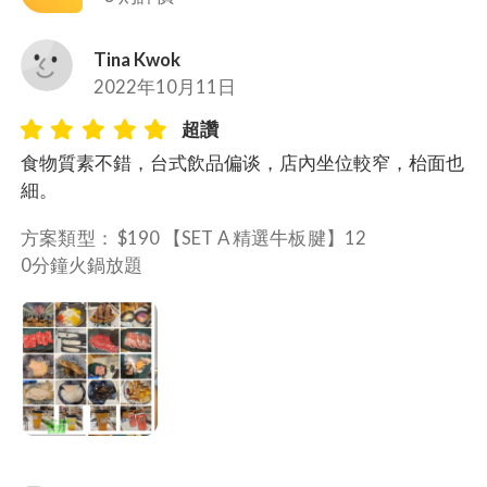
Tina Kwok
2022年10月11日
超讚
食物質素不錯，台式飲品偏谈，店內坐位較窄，枱面也
細。
方案類型： 
$190 【SET A 精選牛板腱】12
0分鐘火鍋放題