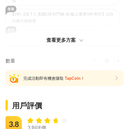
題
$285【SET C 美國SRF封門柳 或 極上澳洲 M9 和牛】120
分鐘火鍋放題
$425【SET D 日本 A4 和牛】120分鐘火鍋放題
查看更多⽅案
0
數量
完成活動即有機會賺取
TapCoin
！
用戶評價
3.8
3 則評價