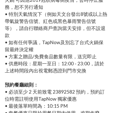
務，恕不另行通知
• 特別天氣情況下（例如天文台發出8號或以上熱
帶氣旋警告信號、紅色或黑色暴雨警告信號
等），請自行聯絡商戶查詢當天安排，但不設退
款
• 如有任何爭議，TapNow及別忘了台式火鍋保
留最終決定權
• 方案之贈品/免費食品數量有限，送完即止
• 供應時段：星期一至日：12:00 - 23:00，請於
上述時間段內出視電郵憑證到門市兌換
預約餐廳細則：
• 必須至少 2 天前致電 23892582 預約，預約訂
位時需註明使用TapNow 獨家優惠
• 最後落單時間為：10:15 PM
• 套餐優惠只限於用餐日期內使用，逾期作廢。