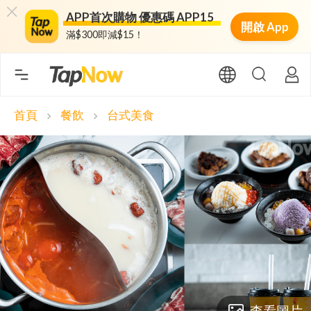
APP首次購物 優惠碼 APP15
開啟 App
滿$300即減$15！
首頁
餐飲
台式美食
chevron_right
chevron_right
查看圖片