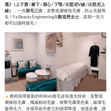
選2（上下唇 / 腋下 / 眉心 / 下顎 / 比堅尼V線 / 比堅尼上
線）
，一共
脫毛三次
，直擊底層摧毀毛囊，防止毛髮再
生！Fa Beauty Engineering亦
歡迎男女士
，星期一至六
都可以隨時脫毛！
▲
療程採用最新的808nm脫毛波長激光技術，直擊底
層摧毀毛囊，殲滅粗幼毛髮，狠擊毛囊黑色素，破壞毛
髮再生力。冰感系統亦會立刻循環降溫，保護皮膚，讓