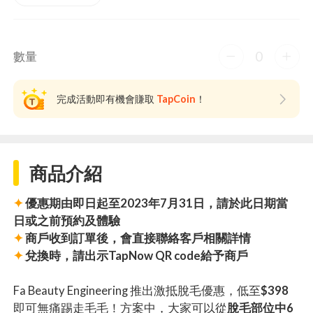
0
數量
完成活動即有機會賺取
TapCoin
！
商品介紹
✦
優惠期由即日起至2023年7月31日，請於此日期當
日或之前預約及體驗
✦
商戶收到訂單後，會直接聯絡客戶相關詳情
✦
兌換時，請出示TapNow QR code給予商戶
Fa Beauty Engineering 推出激抵脫毛優惠，低至
$398
即可無痛踢走毛毛！方案中，大家可以從
脫毛部位中6