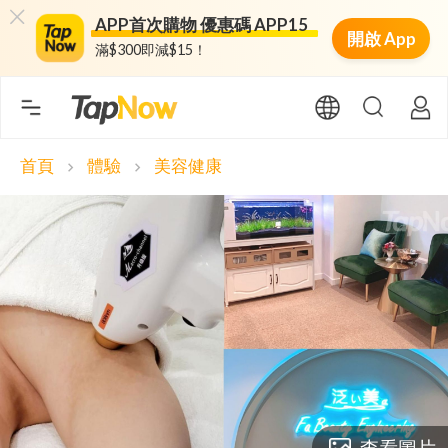
APP首次購物 優惠碼 APP15
開啟 App
滿$300即減$15！
首頁
體驗
美容健康
chevron_right
chevron_right
查看圖片