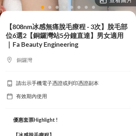
lens
lens
lens
lens
lens
lens
lens
lens
【808nm冰感無痛脫毛療程 - 3次】脫毛部
位6選2【銅鑼灣站5分鐘直達】男女適用
｜Fa Beauty Engineering
銅鑼灣
請出示手機電子憑證或列印憑證副本
有效期內使用
優惠套票Highlight !
【冰感脫毛療程】