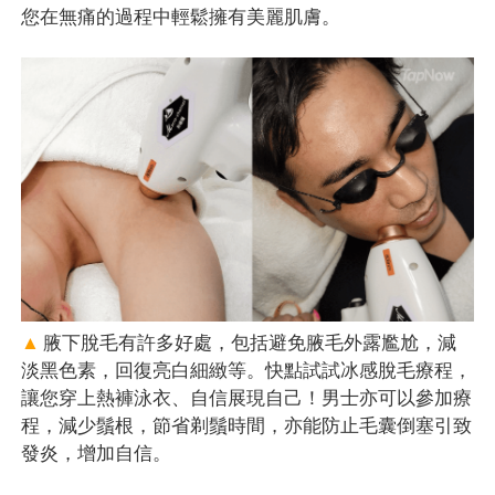
您在無痛的過程中輕鬆擁有美麗肌膚。
▲
腋下脫毛有許多好處，包括避免腋毛外露尷尬，減
淡黑色素，回復亮白細緻等。快點試試冰感脫毛療程，
讓您穿上熱褲泳衣、自信展現自己！男士亦可以參加療
程，減少鬚根，節省剃鬚時間，亦能防止毛囊倒塞引致
發炎，增加自信。