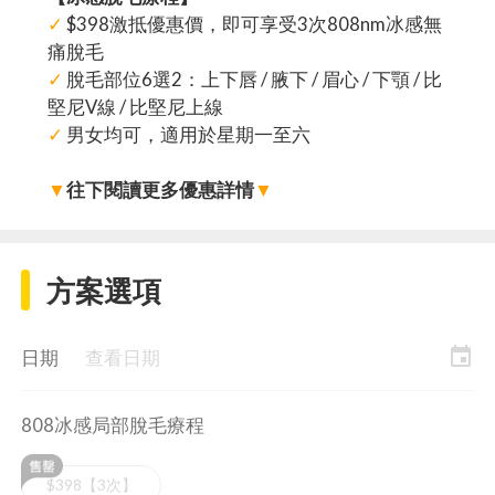
✓
$398激抵優惠價，即可享受3次808nm冰感無
痛脫毛
✓
脫毛部位6選2：上下唇 / 腋下 / 眉心 / 下顎 / 比
堅尼V線 / 比堅尼上線
✓
男女均可，適用於星期一至六
▼
往下閱讀更多優惠詳情
▼
方案選項
event
日期
查看日期
808冰感局部脫毛療程
$398【3次】