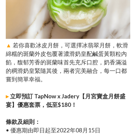
▲
若你喜歡冰皮月餅，可選擇冰翡翠月餅，軟滑
綿糯的斑蘭外皮包覆著濃滑奶皇配鹹蛋黃顆粒內
餡，馥郁芳香的斑蘭味首先充斥口腔，奶香滿溢
的稠滑奶皇緊隨其後，兩者完美融合，每一口都
嘗到簡單幸福。
▸
立即預訂 TapNow x Jadery【月宮寶盒月餅盛
宴】優惠套票，低至$180！
條款及細則：
• 優惠期由即日起至2022年08月15日