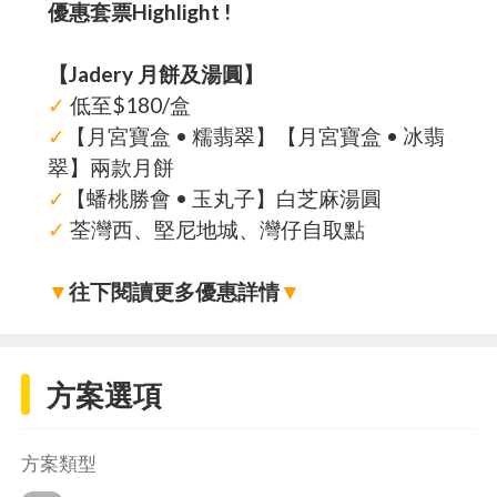
優惠套票Highlight !
【Jadery 月餅及湯圓】
✓
低至$180/盒
✓
【月宮寶盒 • 糯翡翠】【月宮寶盒 • 冰翡
翠】兩款月餅
✓
【蟠桃勝會 • 玉丸子】白芝麻湯圓
✓
荃灣西、堅尼地城、灣仔自取點
▼
往下閱讀更多優惠詳情
▼
方案選項
方案類型