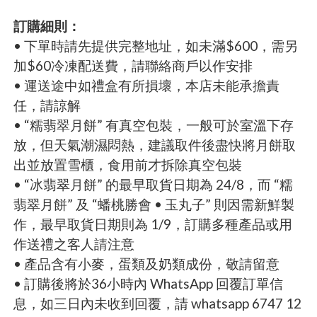
訂購細則：
• 下單時請先提供完整地址，如未滿$600，需另
加$60冷凍配送費，請聯絡商戶以作安排
• 運送途中如禮盒有所損壞，本店未能承擔責
任，請諒解
• “糯翡翠月餅” 有真空包裝，一般可於室溫下存
放，但天氣潮濕悶熱，建議取件後盡快將月餅取
出並放置雪櫃，食用前才拆除真空包裝
• “冰翡翠月餅” 的最早取貨日期為 24/8，而 “糯
翡翠月餅” 及 “蟠桃勝會 • 玉丸子” 則因需新鮮製
作，最早取貨日期則為 1/9，訂購多種產品或用
作送禮之客人請注意
• 產品含有小麥，蛋類及奶類成份，敬請留意
• 訂購後將於36小時內 WhatsApp 回覆訂單信
息，如三日內未收到回覆，請 whatsapp 6747 12