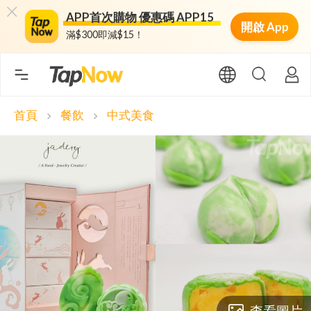
APP首次購物 優惠碼 APP15
開啟 App
滿$300即減$15！
首頁
餐飲
中式美食
chevron_right
chevron_right
查看圖片