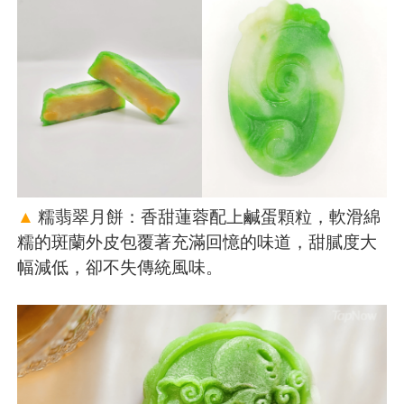
▲
糯翡翠月餅：香甜蓮蓉配上鹹蛋顆粒，軟滑綿
糯的斑蘭外皮包覆著充滿回憶的味道，甜膩度大
幅減低，卻不失傳統風味。