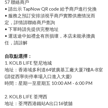
57 聯絡商戶
• 請出示 TapNow QR code 給予商戶進行兌換
• 服務之預訂安排須視乎商戶實際供應情況而
定，詳情請聯絡商戶查詢
• 下單時請先提供完整地址
• 運送途中如禮盒有所損壞，本店未能承擔責
任，請諒解
自取點選擇：
1. KOLB LIFE 堅尼地城
地址：香港域多利道64號廣基工廠大厦7樓A-B室
(請從西寧街停車場入口進入大廈)
時間：星期一至星期五 10:00 AM - 6:00 PM
2. KOLB LIFE 荃灣西
地址：荃灣西港鐵站A出口16號舖