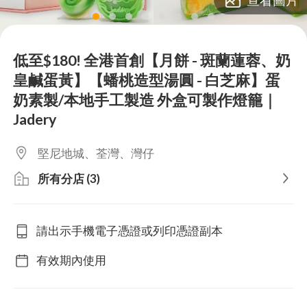
lens
lens
lens
lens
lens
lens
lens
lens
低至$180! 全港首創【月餅 - 斑蘭蓮蓉、奶
皇鹹蛋黃】【蟠桃造型湯圓 - 白芝麻】蛋
奶素製/本地手工製造 外盒可製作燈籠｜
Jadery
堅尼地城、荃灣、灣仔
所有分店 (3)
請出示手機電子憑證或列印憑證副本
有效期內使用