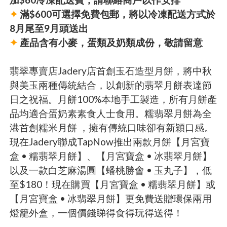
✦
滿$600可選擇免費包郵，將以冷凍配送方式於
8月尾至9月頭送出
✦
產品含有小麥，蛋類及奶類成份，敬請留意
翡翠專賣店Jadery店首創玉石造型月餅，將中秋
與美玉兩種傳統結合，以創新的翡翠月餅表達節
日之祝福。月餅100%本地手工製造，所有月餅產
品均適合蛋奶素素食人士食用。糯翡翠月餅為全
港首創糯米月餅 ，擁有傳統口味卻有新穎口感。
現在Jadery聯成TapNow推出兩款月餅【月宮寶
盒 • 糯翡翠月餅】、【月宮寶盒 • 冰翡翠月餅】
以及一款白芝麻湯圓【蟠桃勝會 • 玉丸子】，低
至$180！現在購買【月宮寶盒 • 糯翡翠月餅】或
【月宮寶盒 • 冰翡翠月餅】更免費送贈環保兩用
燈籠外盒，一個價錢睇得食得玩得送得！