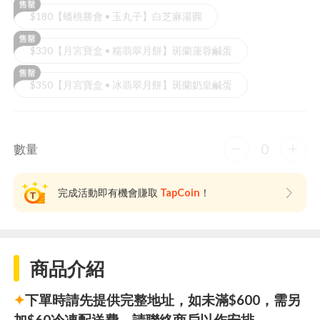
$180【蟠桃勝會 • 玉丸子】白芝麻湯圓
$330【月宮寶盒 • 糯翡翠月餅】斑蘭蓮蓉鹹蛋
$350【月宮寶盒 • 冰翡翠月餅】斑蘭奶皇鹹蛋
0
數量
完成活動即有機會賺取
TapCoin
！
商品介紹
✦
下單時請先提供完整地址，如未滿$600，需另
加$60冷凍配送費，請聯絡商戶以作安排