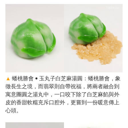
▲
蟠桃勝會 • 玉丸子白芝麻湯圓：蟠桃勝會，象
徵長生之境，而翡翠則自帶祝福，將兩者融合到
寓意團圓之湯丸中，一口咬下除了白芝麻餡與外
皮的香甜軟糯充斥口腔外，更嘗到一份暖意傳上
心頭。