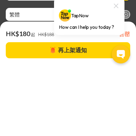
繁體
HK$180
售罄
起
HK$188
再上架通知
關於TapNow |
TapNow Blog |
加入成為合作夥伴
|
網站條款
|
幫助
中心
© 2026 TapNow. All Rights Reserved.