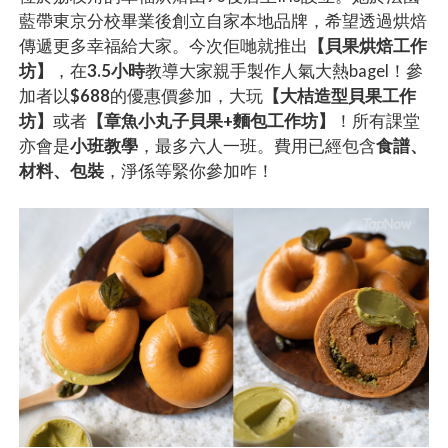
藍帶東京分校畢業後創立自家本地品牌，希望透過烘焙
傳遞更多幸福給大家。今次佢哋就推出
【貝果烘焙工作
坊】
，在
3.5小時
教導大家親手製作人氣大熱bagel！參
加者以
$688
的優惠價參加，大玩
【大桔造型貝果工作
坊】
或者
【章魚小丸子貝果+麵包工作坊】
！所有課堂
亦會是
小班教學
，最多六人一班。費用已經包含
食譜、
材料、包裝
，淨係等緊你參加咋！