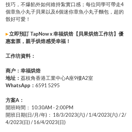
技巧，不爆餡外如何維持紮實口感；每位同學可帶走4
個章魚小丸子貝果以及6個迷你章魚小丸子麵包，超的
骰好可愛！
▸
立即預訂 TapNow x 幸福烘焙【貝果烘焙工作坊】優
惠套票，親手烘焙感受幸福！
工作坊資料：
商户：幸福烘焙
地址：
荔枝角香港工業中心A座9樓A2室
WhatsApp：
6591 5295
方案A：
開班時間： 10:30AM - 2:00PM
開班日期(日/月/年)： 18/3/2023(六) / 1/4/2023(六) / 2/
4/2023(日) / 16/4/2023(日)