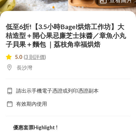
lens
lens
lens
lens
lens
lens
lens
lens
lens
低至6折!【3.5小時Bagel烘焙工作坊】大
桔造型＋開心果忌廉芝士抹醬／章魚小丸
子貝果＋麵包 ｜荔枝角幸福烘焙
5.0
(
3 則評價
)
長沙灣
請出示手機電子憑證或列印憑證副本
有效期內使用
優惠套票Highlight !