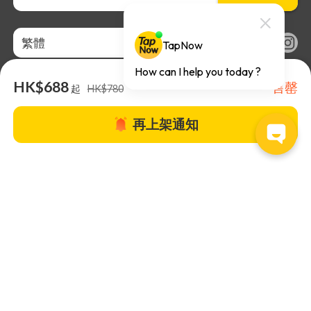
繁體
HK$688
售罄
起
HK$780
再上架通知
關於TapNow |
TapNow Blog |
加入成為合作夥伴
|
網站條款
|
幫助
中心
© 2026 TapNow. All Rights Reserved.