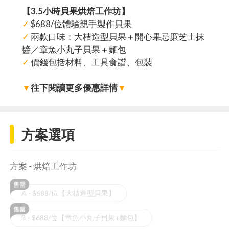
【3.5小時貝果烘焙工作坊】
✓
$688/位體驗親手製作貝果
✓
兩款口味：大桔造型貝果＋開心果忌廉芝士抹
醬／章魚小丸子貝果＋麵包
✓
價錢包括材料、工具食譜、包裝
▼
往下閱讀更多優惠詳情
▼
方案選項
方案 - 烘焙工作坊
A - $688/位【大桔造型貝果】
B - $688/位【章魚小丸子貝果+麵包】