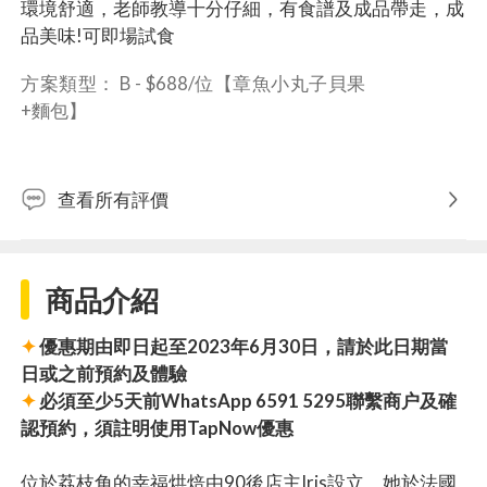
環境舒適，老師教導十分仔細，有食譜及成品帶走，成
品美味!可即場試食
方案類型： 
B - $688/位【章魚小丸子貝果
+麵包】
查看所有評價
商品介紹
✦
優惠期由即日起至2023年6月30日，請於此日期當
日或之前預約及體驗
✦
必須至少5天前WhatsApp 6591 5295聯繫商户及確
認預約，須註明使用TapNow優惠
位於荔枝角的幸福烘焙由90後店主Iris設立。她於法國