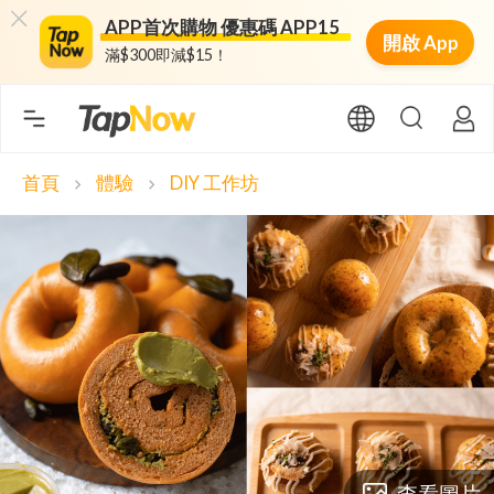
APP首次購物 優惠碼 APP15
開啟 App
滿$300即減$15！
首頁
體驗
DIY 工作坊
chevron_right
chevron_right
查看圖片