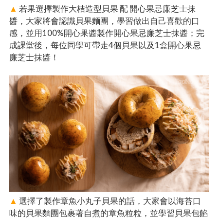
▲
若果選擇製作大桔造型貝果 配 開心果忌廉芝士抹
醬，大家將會認識貝果麵團，學習做出自己喜歡的口
感，並用100%開心果醬製作開心果忌廉芝士抹醬；完
成課堂後，每位同學可帶走4個貝果以及1盒開心果忌
廉芝士抹醬！
▲
選擇了製作章魚小丸子貝果的話，大家會以海苔口
味的貝果麵團包裹著自煮的章魚粒粒，並學習貝果包餡