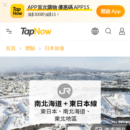
APP首次購物 優惠碼 APP15
開啟 App
滿$300即減$15！
首頁
體驗
日本旅遊
chevron_right
chevron_right
查看圖片