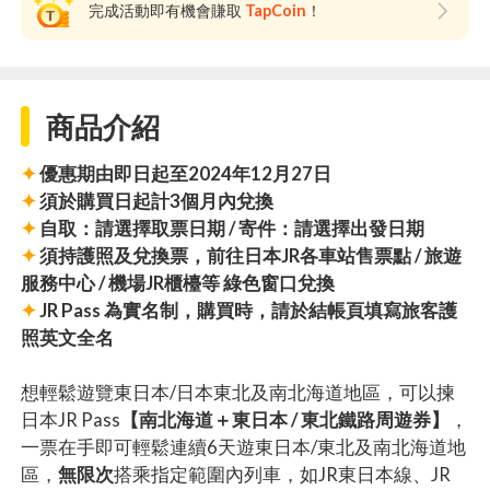
完成活動即有機會賺取
TapCoin
！
商品介紹
✦
優惠期由即日起至2024年12月27日
✦
須於購買日起計3個月內兌換
✦
自取：請選擇取票日期 / 寄件：請選擇出發日期
✦
須持護照及兌換票，前往日本JR各車站售票點 / 旅遊
服務中心 / 機場JR櫃檯等 綠色窗口兌換
✦
JR Pass 為實名制，購買時，請於結帳頁填寫旅客護
照英文全名
想輕鬆遊覽東日本/日本東北及南北海道地區，可以揀
日本JR Pass
【南北海道＋東日本 / 東北鐵路周遊券】
，
一票在手即可輕鬆連續6天遊東日本/東北及南北海道地
區，
無限次
搭乘指定範圍內列車，如JR東日本線、JR