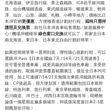
北海道線、伊豆急行線、青之森鐵路、IGR岩手銀河鐵
路、仙台機場鐵道線、東武鐵道線等，暢遊東京、輕井
澤、仙台、山形、函館、札幌、小樽等地方，價格比日
本JR官網
更優惠
，方便喺香港計劃好行程，
屆時只需持
護照及兌換票
，前往日本JR各車站售票點 / 旅遊服務中
心 / 機場JR櫃檯等
綠色窗口兌換
就可以了，而家去日本
南北海道、東日本、日本東北自由行都好簡單！
如果想簡簡單單一票用到底，彈性隨心規劃行程，可以
選購JR Pass【日本全國線 7天 / 14天 / 21天周遊券】，
並可選坐普通車廂，或更高級的頭等綠色車廂，享受舒
適的旅程。呢個JR套票覆蓋範圍廣泛，接近全日本均可
使用，加上可連續7/14/21天無限次乘搭JR鐵路所有路
線，CP值超高，很方便划算！適用範圍包括日本新幹
線、特急列車、急行列車、東京單軌鐵路、青森鐵道、
石川鐵道、JR 巴士、JR西日本宮島渡輪等等，啱晒無
論係一個星期走遍多個城市，抑或係深度遊日本2-3星
期嘅朋友仔啦！