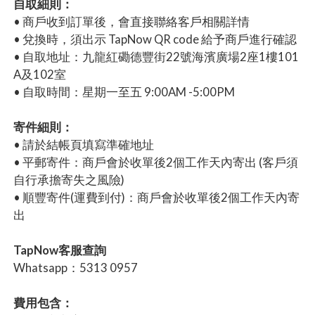
自取細則：
• 商戶收到訂單後，會直接聯絡客戶相關詳情
• 兌換時，須出示 TapNow QR code 給予商戶進行確認
• 自取地址：九龍紅磡德豐街22號海濱廣場2座1樓101
A及102室
• 自取時間：星期一至五 9:00AM -5:00PM
寄件細則：
• 請於結帳頁填寫準確地址
• 平郵寄件：商戶會於收單後2個工作天內寄出 (客戶須
自行承擔寄失之風險)
• 順豐寄件(運費到付)：商戶會於收單後2個工作天內寄
出
TapNow客服查詢
Whatsapp：5313 0957
費用包含：