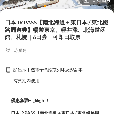
lens
lens
lens
lens
lens
日本 JR PASS【南北海道＋東日本 / 東北鐵
路周遊券】暢遊東京、輕井澤、北海道函
館、札幌｜6日券｜可即日取票
赤鱲角
請出示手機電子憑證或列印憑證副本
有效期內使用
優惠套票Highlight !
日本JR PASS【南北海道＋東日本 / 東北鐵路周