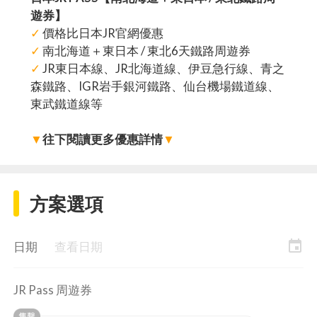
遊券】
✓
價格比日本JR官網優惠
✓
南北海道＋東日本 / 東北6天鐵路周遊券
✓
JR東日本線、JR北海道線、伊豆急行線、青之
森鐵路、IGR岩手銀河鐵路、仙台機場鐵道線、
東武鐵道線等
▼
往下閱讀更多優惠詳情
▼
方案選項
event
日期
查看日期
JR Pass 周遊券