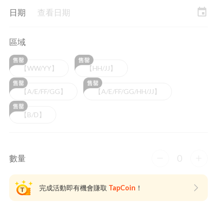
event
日期
查看日期
區域
【WW/YY】
【HH/JJ】
【A/E/FF/GG】
【A/E/FF/GG/HH/JJ】
【B/D】
0
數量
完成活動即有機會賺取
TapCoin
！