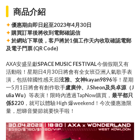
商品介紹
✦
優惠期由即日起至2023年4月30日
✦
購買訂單後將收到電郵確認信
✦
於網站下單後，客戶將於1個工作天內收取確認電郵
及電子門票 (QR Code)
AXA安盛呈獻
SPACE MUSIC FESTIVAL
今個假期又有
活動啦！星期日4月30日將會有全女班亞洲人氣歌手表
演，包括韓國性感天后
泫雅、女神kayan9896
等！星期
一5月1日將會有創作歌手
盧廣仲、J.Sheon及吳卓源（J
ulia Wu）
等表演！限時內透過TapNow購買，
最平都只
係$220
，就可以體驗 High 爆weekend！今次優惠激限
量，想睇音樂節就要快手啦！