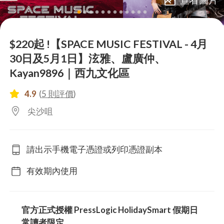
lens
lens
lens
lens
lens
lens
lens
lens
lens
lens
lens
lens
$220起 !【SPACE MUSIC FESTIVAL - 4月
30日及5月1日】泫雅、盧廣仲、
Kayan9896｜西九文化區
4.9
(
5 則評價
)
尖沙咀
請出示手機電子憑證或列印憑證副本
有效期內使用
官方正式授權 PressLogic HolidaySmart 假期日
常讀者限定