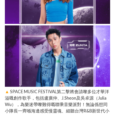
▲
SPACE MUSIC FESTIVAL第二擊將會請嚟多位才華洋
溢嘅創作歌手，包括盧廣仲、J.Sheon及吳卓源（Julia
Wu），為樂迷帶嚟難得嘅聯乘音樂派對！無論係想同
小隊長一齊喺海邊感受慢靈魂、細聽台灣R&B新世代小