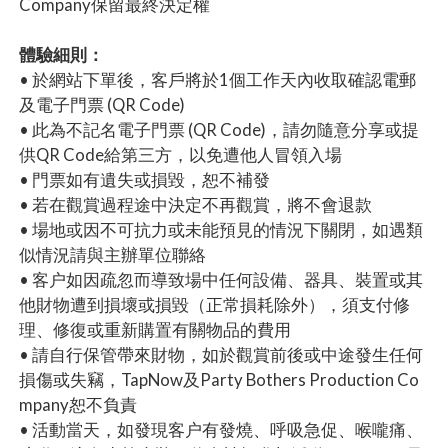
Company保留最終決定權
體驗細則：
• 於網站下單後，客戶將於1個工作天內收取確認電郵
及電子門票 (QR Code)
• 此為不記名電子門票 (QR Code)，請勿隨意分享或提
供QR Code給第三方，以免遭他人冒領入場
• 門票如有遺失或損毀，恕不補發
• 若在觀賞過程途中決定不再觀賞，將不會退款
• 場地或因不可抗力或未能預見的情況下關閉，如遇類
似情況請與主辦單位聯絡
• 客户如因疏忽而導致場中任何設備、器具、裝置或其
他財物遭到損壞或損毀（正常損耗除外），須支付修
理、修復或重新購置有關物品的費用
• 請自行保管帶來財物，如於觀賞前後或中途發生任何
損傷或失竊，TapNow及Party Bothers Production Co
mpany恕不負責
• 活動當天，如發現客户有發燒、呼吸急促、喉嚨痛、