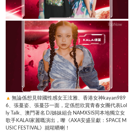
▲
無論係想見韓國性感女王泫雅、香港女神kayan989
6、張蔓姿、張蔓莎一面，定係想欣賞青春女團代表Lol
ly Talk、澳門著名 DJ姊妹組合 NAMXSIS同本地獨立女
歌手KALAI家麗嘅演出，嚟《AXA安盛呈獻：SPACE M
USIC FESTIVAL》就啱晒喇！