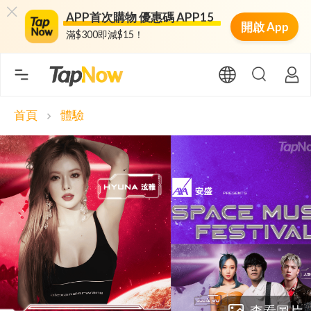
APP首次購物 優惠碼 APP15
開啟 App
滿$300即減$15！
首頁
體驗
chevron_right
查看圖片