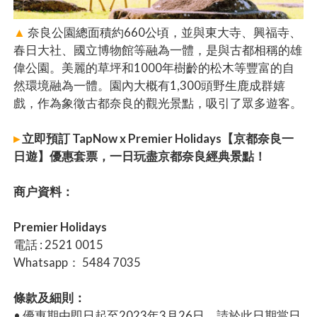
▲
奈良公園總面積約660公頃，並與東大寺、興福寺、
春日大社、國立博物館等融為一體，是與古都相稱的雄
偉公園。美麗的草坪和1000年樹齡的松木等豐富的自
然環境融為一體。園內大概有1,300頭野生鹿成群嬉
戲，作為象徵古都奈良的觀光景點，吸引了眾多遊客。
▸
立即預訂 TapNow x Premier Holidays【京都奈良一
日遊】優惠套票，一日玩盡京都奈良經典景點！
商户資料：
Premier Holidays
電話 : 2521 0015
Whatsapp： 5484 7035
條款及細則：
• 優惠期由即日起至2023年3月26日，請於此日期當日