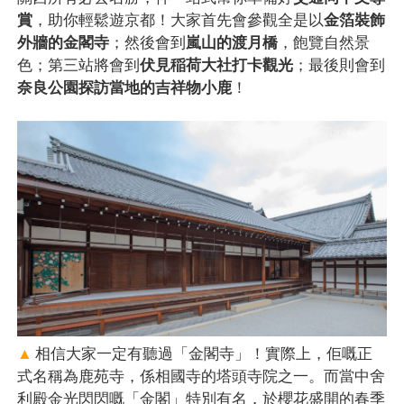
賞
，助你輕鬆遊京都！大家首先會參觀全是以
金箔裝飾
外牆的金閣寺
；然後會到
嵐山的渡月橋
，飽覽自然景
色；第三站將會到
伏見稲荷大社打卡觀光
；最後則會到
奈良公園探訪當地的吉祥物小鹿
！
▲
相信大家一定有聽過「金閣寺」！實際上，佢嘅正
式名稱為鹿苑寺，係相國寺的塔頭寺院之一。而當中舍
利殿金光閃閃嘅「金閣」特別有名，於櫻花盛開的春季