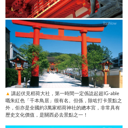
▲
講起伏見稻荷大社，第一時間一定係諗起超IG-able
嘅朱紅色「千本鳥居」很有名。但係，除咗打卡景點之
外，佢亦是全國約3萬家稻荷神社的總本宮，非常具有
歷史文化價值，是關西必去景點之一！