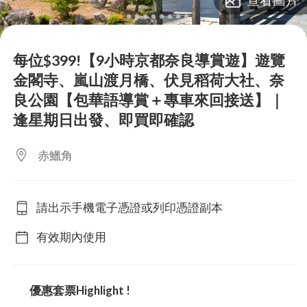
lens
lens
lens
lens
lens
lens
lens
lens
lens
每位$399!【9小時京都奈良導賞遊】遊覽
金閣寺、嵐山渡月橋、伏見稻荷大社、奈
良公園【包華語導賞＋專車來回接送】｜
逢星期日出發、即買即確認
赤鱲角
請出示手機電子憑證或列印憑證副本
有效期內使用
優惠套票Highlight !