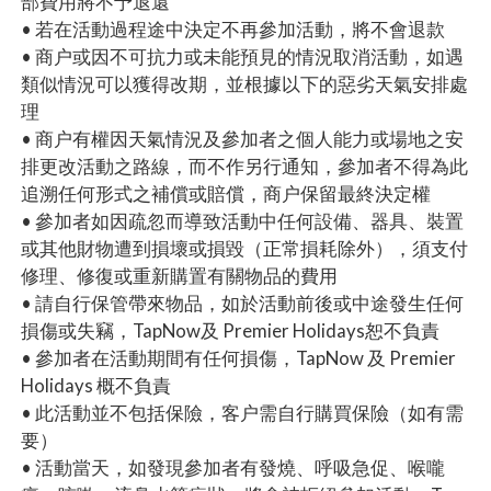
部費用將不予退還
• 若在活動過程途中決定不再參加活動，將不會退款
• 商户或因不可抗力或未能預見的情況取消活動，如遇
類似情況可以獲得改期，並根據以下的惡劣天氣安排處
理
• 商户有權因天氣情況及參加者之個人能力或場地之安
排更改活動之路線，而不作另行通知，參加者不得為此
追溯任何形式之補償或賠償，商户保留最終決定權
• 參加者如因疏忽而導致活動中任何設備、器具、裝置
或其他財物遭到損壞或損毀（正常損耗除外），須支付
修理、修復或重新購置有關物品的費用
• 請自行保管帶來物品，如於活動前後或中途發生任何
損傷或失竊，TapNow及 Premier Holidays恕不負責
• 參加者在活動期間有任何損傷，TapNow 及 Premier
Holidays 概不負責
• 此活動並不包括保險，客户需自行購買保險（如有需
要）
• 活動當天，如發現參加者有發燒、呼吸急促、喉嚨