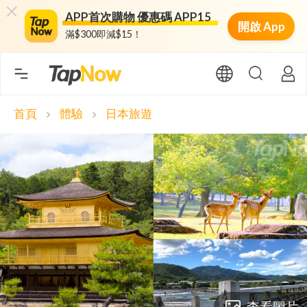
APP首次購物 優惠碼 APP15
開啟 App
滿$300即減$15！
首頁
體驗
日本旅遊
chevron_right
chevron_right
查看圖片