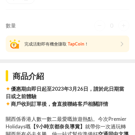
0
數量
完成活動即有機會賺取
TapCoin
！
商品介紹
✦
優惠期由即日起至2023年3月26日，請於此日期當
日或之前體驗
✦
商戶收到訂單後，會直接聯絡客戶相關詳情
關西係香港人數一數二最愛嘅旅遊熱點。今次Premier
Holidays嘅
【9小時京都奈良導賞】
就帶你一次過玩轉
關西所有必去名勝，仲一站式幫你準備好
交通同中文導