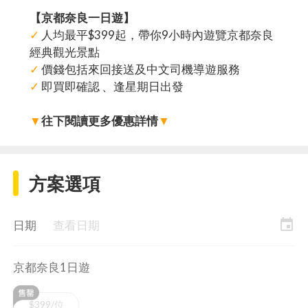
【京都奈良一日遊】
✓
人均最平$399起，帶你9小時內遊覽京都奈良
經典觀光景點
✓
價錢包括來回接送及中文司機導遊服務
✓
即買即確認 、逢星期日出發
▼
往下閱讀更多優惠詳情
▼
方案選項
event
日期
查看日期
京都奈良1日遊
$399/位