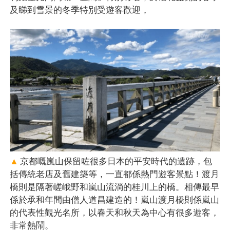
及睇到雪景的冬季特別受遊客歡迎，
▲
京都嘅嵐山保留咗很多日本的平安時代的遺跡，包
括傳統老店及舊建築等，一直都係熱門遊客景點！渡月
橋則是隔著嵯峨野和嵐山流淌的桂川上的橋。相傳最早
係於承和年間由僧人道昌建造的！嵐山渡月橋則係嵐山
的代表性觀光名所，以春天和秋天為中心有很多遊客，
非常熱鬧。