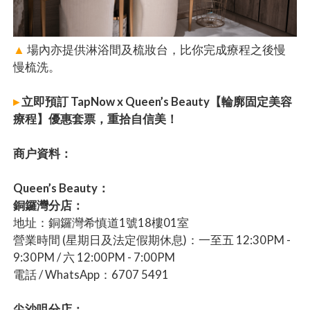
▲
場內亦提供淋浴間及梳妝台，比你完成療程之後慢
慢梳洗。
▸
立即預訂 TapNow x Queen’s Beauty【輪廓固定美容
療程】優惠套票，重拾自信美！
商户資料：
Queen’s Beauty：
銅鑼灣分店：
地址：銅鑼灣希慎道1號18樓01室
營業時間 (星期日及法定假期休息)：一至五 12:30PM -
9:30PM / 六 12:00PM - 7:00PM
電話 / WhatsApp：6707 5491
尖沙咀分店：