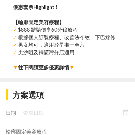
優惠套票Highlight !
【輪廓固定美容療程】
✓
$888 體驗價享60分鐘療程
✓
根據個人訂製療程、改善法令紋、下巴線條
✓
男女均可，適用於星期一至六
✓
尖沙咀及銅鑼灣分店適用
▼
往下閱讀更多優惠詳情
▼
方案選項
event
日期
查看日期
輪廓固定美容療程