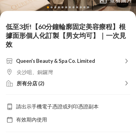
lens
lens
lens
lens
lens
lens
lens
lens
lens
lens
lens
lens
低至3折!【60分鐘輪廓固定美容療程】根
據面形個人化訂製【男女均可】｜一次見
效
Queen’s Beauty & Spa Co. Limited
尖沙咀、銅鑼灣
所有分店 (2)
請出示手機電子憑證或列印憑證副本
有效期內使用