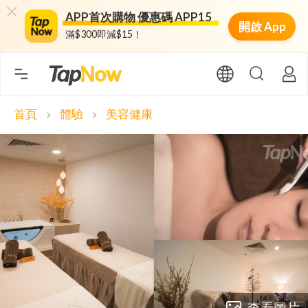
APP首次購物 優惠碼 APP15
開啟 App
滿$300即減$15！
首頁
體驗
美容健康
chevron_right
chevron_right
查看圖片