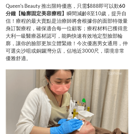
Queen’s Beauty 推出限時優惠，只需$888即可以歎
60
分鐘【輪廓固定美容療程】
瞬間減齡8至10歲，提升自
信！療程的最大賣點是治療師將會根據你的面部特徵量
身訂製療程，確保適合每一位顧客；療程材料已獲得意
大利一級醫療器材認可，能夠快速有效地定型臉部輪
廓，讓你的臉部更加立體緊緻！今次優惠男女通用，仲
可選尖沙咀或銅鑼灣分店，佔地近3000尺，環境非常
優雅舒適。