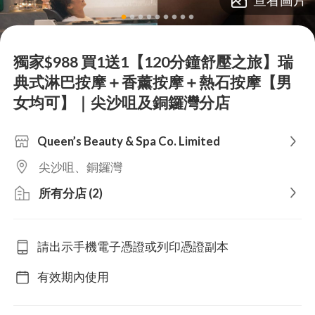
lens
lens
lens
lens
lens
lens
lens
lens
lens
獨家$988 買1送1【120分鐘舒壓之旅】瑞
典式淋巴按摩＋香薰按摩＋熱石按摩【男
女均可】｜尖沙咀及銅鑼灣分店
Queen’s Beauty & Spa Co. Limited
尖沙咀、銅鑼灣
所有分店 (2)
請出示手機電子憑證或列印憑證副本
有效期內使用