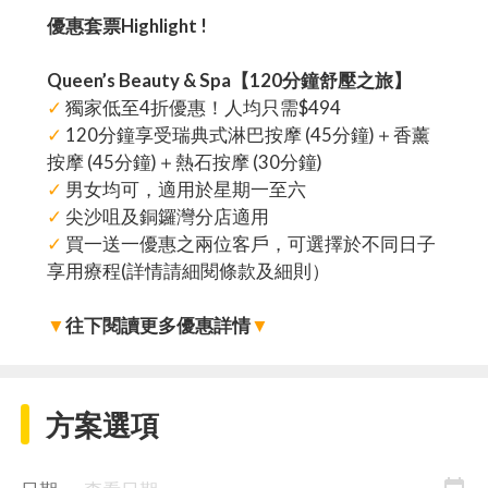
優惠套票Highlight !
Queen’s Beauty & Spa【120分鐘舒壓之旅】
✓
獨家低至4折優惠！人均只需$494
✓
120分鐘享受瑞典式淋巴按摩 (45分鐘)＋香薰
按摩 (45分鐘)＋熱石按摩 (30分鐘)
✓
男女均可，適用於星期一至六
✓
尖沙咀及銅鑼灣分店適用
✓
買一送一優惠之兩位客戶，可選擇於不同日子
享用療程(詳情請細閱條款及細則）
▼
往下閱讀更多優惠詳情
▼
方案選項