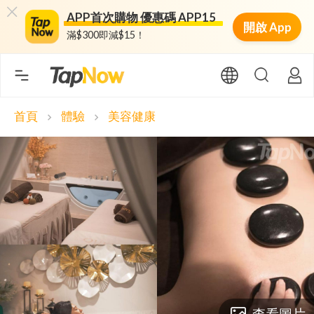
APP首次購物 優惠碼 APP15
開啟 App
滿$300即減$15！
首頁
體驗
美容健康
chevron_right
chevron_right
查看圖片