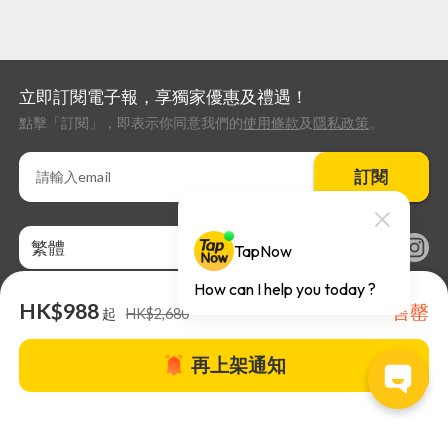
立即訂閱電子報，享獨家優惠及禮遇！
點擊「訂閱」，即表示你同意我們的
使用條款
及
隱私政策
。
訂閱
繁體
HK$988
售罄
起
HK$2,680
再上架通知
關於TapNow |
TapNow Blog |
加入成為合作夥伴
|
網站條款
|
幫助
中心