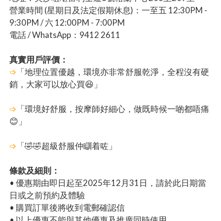
營業時間 (星期日及法定假期休息)：一至五 12:30PM -
9:30PM / 六 12:00PM - 7:00PM
電話 / WhatsApp：9412 2611
真實用戶評價：
➩
「地理位置優越，環境亦非常舒服乾淨，全程沒有硬
銷，大家可以放心買😆」
➩
「環境好舒服，按摩師好細心，做既時候一啲都唔痛
😊」
➩
「🤣🤣超級舒服仲瞓着咗」
條款及細則：
• 優惠期由即日起至2025年12月31日，請於此日期當
日或之前預約及體驗
• 購買訂單後將收到電郵確認信
• 以上優惠不能與其他優惠及推廣同時使用