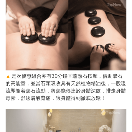
▲
是次優惠組合亦有30分鐘香薰熱石按摩，借助礦石
的高能量，並當石頭吸收具有天然植物精油後，一股暖
流即隨着熱石流動，將熱能傳達於身體深處，排走身體
毒素，舒緩肩酸背痛，讓身體得到徹底放鬆！