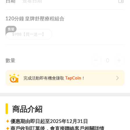
event
日期
查看日期
120分鐘 皇牌舒壓療程組合
$988【買一送一】
0
數量
完成活動即有機會賺取
TapCoin
！
商品介紹
✦
優惠期由即日起至2025年12月31日
✦
商戶收到訂單後，會直接聯絡客戶相關詳情