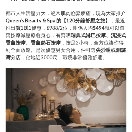
都市人生活壓力大，經常肌肉崩緊痠痛，現為大家推介
Queen’s Beauty & Spa 的【120分鐘舒壓之旅】
，最近
推出
買1送1
優惠，$988/2位，即係人均
$494
就可以齊
齊按摩減壓療愈身心，有齊晒
瑞典式淋巴按摩、沉浸式
香薰按摩、香薰熱石按摩
，按足2小時，全方位讓你得
到全面放鬆。是次優惠男女合用，仲可選
尖沙咀
或
銅鑼
灣
分店，佔地近3000尺，環境非常優雅舒適。