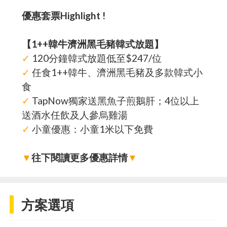
優惠套票Highlight !
【1++韓牛濟洲黑毛豬韓式放題】
✓
120分鐘韓式放題低至$247/位
✓
任食1++韓牛、濟洲黑毛豬及多款韓式小
食
✓
TapNow獨家送黑魚子煎鵝肝；4位以上
送酒水任飲及人參烏雞湯
✓
小童優惠：小童1米以下免費
▼
往下閱讀更多優惠詳情
▼
方案選項