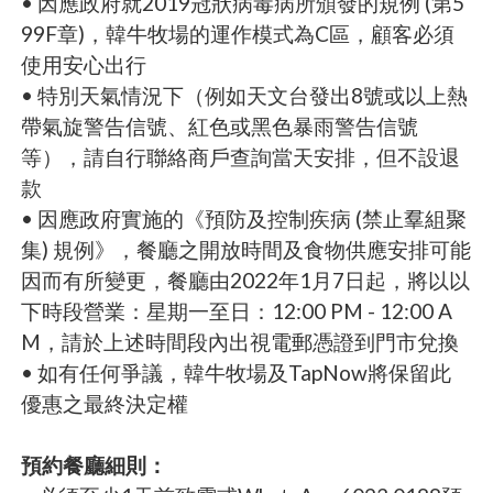
• 因應政府就2019冠狀病毒病所頒發的規例 (第5
99F章)，韓牛牧場的運作模式為C區，顧客必須
使用安心出行
• 特別天氣情況下（例如天文台發出8號或以上熱
帶氣旋警告信號、紅色或黑色暴雨警告信號
等），請自行聯絡商戶查詢當天安排，但不設退
款
• 因應政府實施的《預防及控制疾病 (禁止羣組聚
集) 規例》，餐廳之開放時間及食物供應安排可能
因而有所變更，餐廳由2022年1月7日起，將以以
下時段營業：星期一至日：12:00 PM - 12:00 A
M，請於上述時間段內出視電郵憑證到門市兌換
• 如有任何爭議，韓牛牧場及TapNow將保留此
優惠之最終決定權
預約餐廳細則：