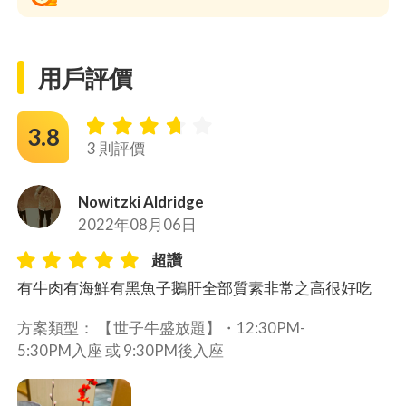
用戶評價
3.8
3 則評價
Nowitzki Aldridge
2022年08月06日
超讚
有牛肉有海鮮有黑魚子鵝肝全部質素非常之高很好吃
方案類型： 
【世子牛盛放題】・
12:30PM-
5:30PM入座 或 9:30PM後入座