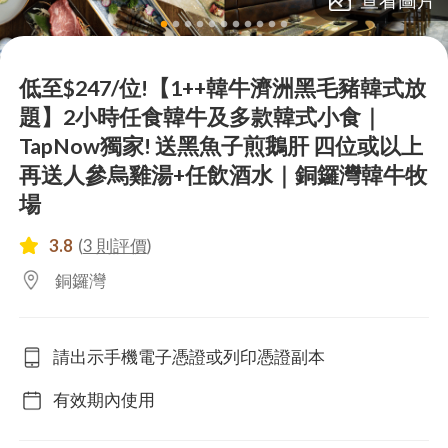
lens
lens
lens
lens
lens
lens
lens
lens
lens
lens
lens
低至$247/位!【1++韓牛濟洲黑毛豬韓式放
題】2小時任食韓牛及多款韓式小食｜
TapNow獨家! 送黑魚子煎鵝肝 四位或以上
再送人參烏雞湯+任飲酒水｜銅鑼灣韓牛牧
場
3.8
(
3 則評價
)
銅鑼灣
請出示手機電子憑證或列印憑證副本
有效期內使用