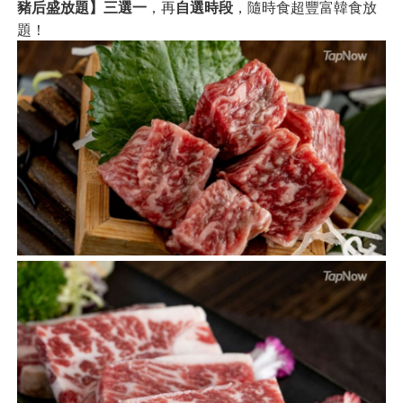
豬后盛放題】三選一
，再
自選時段
，隨時食超豐富韓食放
題！