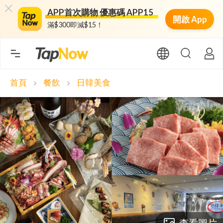
APP首次購物 優惠碼 APP15
開啟 App
滿$300即減$15！
首頁
餐飲
日韓美食
chevron_right
chevron_right
查看圖片