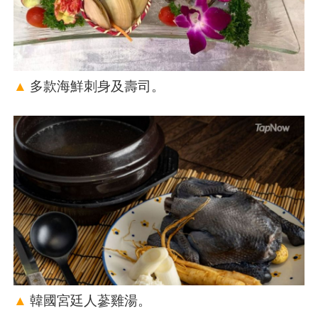
▲
多款海鮮刺身及壽司。
▲
韓國宮廷人蔘雞湯。