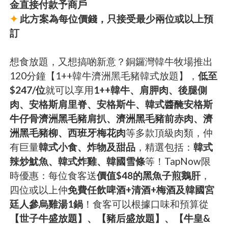
金直接付款予商戶
✦
此方案為每位價錢，只接受最少兩位或以上預
訂
想食放題，又想搞啲新意？銅鑼灣韓牛牧場推出
120分鐘【1++韓牛濟洲黑毛豬韓式放題】，
低至
$247/位
就可以享用
1++韓牛、肩胛肉、後腿側
肉、安格斯肩里脊、安格斯牛、韓式醬醃安格斯
牛仔骨濟洲黑毛豬肩扒、濟洲黑毛豬前赤肉、濟
洲黑毛豬柳、西班牙梅花肉
等多款頂級肉類，仲
有巨量
韓式小食、炸物及甜品
，精選包括：
韓式
辣炒魷魚、韓式炸雞、韓國雪條
等！TapNow限
時優惠：每位食客送
價值$48的黑魚子煎鵝肝
，
四位或以上仲
免費任飲啤酒+清酒+梅酒及韓國宮
廷人參烏雞湯1鍋
！食客可以根據口味和預算從
【世子牛盛放題】、【豬后盛放題】、【牛皇&