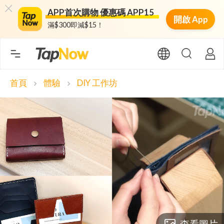
APP首次購物 優惠碼 APP15
開啟 App
滿$300即減$15！
首頁
體驗
DIY 工作坊
chevron_right
chevron_right
查看圖片