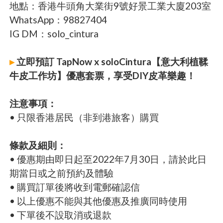
地點：​香港牛頭角大業街9號好景工業大廈203室
WhatsApp：98827404
IG DM：solo_cintura
▸
立即預訂 TapNow x soloCintura【意大利植鞣
牛皮工作坊】優惠套票，享受DIY皮革樂趣！
注意事項：
• 只限香港居民（非到港旅客）購買
條款及細則：
• 優惠期由即日起至2022年7月30日，請於此日
期當日或之前預約及體驗
• 購買訂單後將收到電郵確認信
• 以上優惠不能與其他優惠及推廣同時使用
• 下單後不設取消或退款