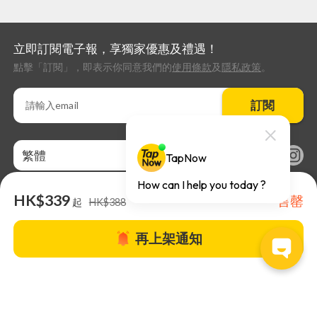
立即訂閱電子報，享獨家優惠及禮遇！
點擊「訂閱」，即表示你同意我們的
使用條款
及
隱私政策
。
訂閱
繁體
HK$339
售罄
起
HK$388
再上架通知
關於TapNow |
TapNow Blog |
加入成為合作夥伴
|
網站條款
|
幫助
中心
© 2026 TapNow. All Rights Reserved.