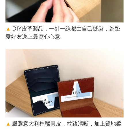
▲
DIY皮革製品，一針一線都由自己縫製，為摯
愛好友送上最窩心心意。
▲
嚴選意大利植鞣真皮，紋路清晰，加上質地柔