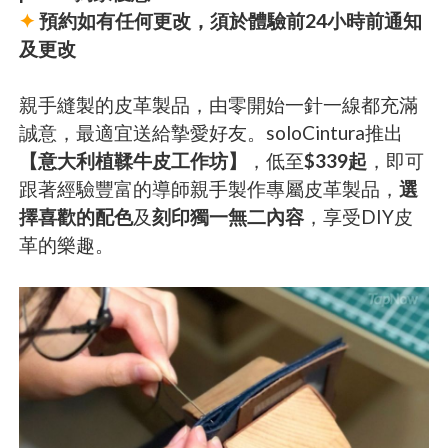
✦
預約如有任何更改，須於體驗前24小時前通知
及更改
親手縫製的皮革製品，由零開始一針一線都充滿
誠意，最適宜送給摯愛好友。soloCintura推出
【意大利植鞣牛皮工作坊】
，低至
$339起
，即可
跟著經驗豐富的導師親手製作專屬皮革製品，
選
擇喜歡的配色
及
刻印獨一無二內容
，享受DIY皮
革的樂趣。