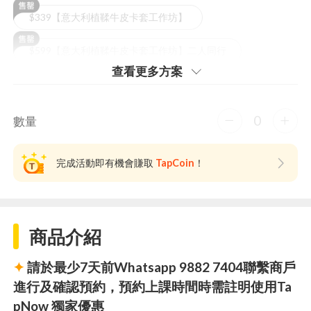
$339【意大利植鞣牛皮卡套工作坊】
$599【意大利植鞣牛皮卡套工作坊】二人同行
查看更多⽅案
0
數量
完成活動即有機會賺取
TapCoin
！
商品介紹
✦
請於最少7天前Whatsapp 9882 7404聯繫商戶
進行及確認預約，預約上課時間時需註明使用Ta
pNow 獨家優惠