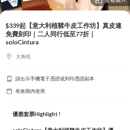
lens
lens
lens
lens
lens
$339起【意大利植鞣牛皮工作坊】真皮連
免費刻印｜二人同行低至77折｜
soloCintura
大角咀
請出示手機電子憑證或列印憑證副本
有效期內使用
優惠套票Highlight !