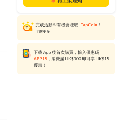
再上架通知
完成活動即有機會賺取
TapCoin
！
了解更多
下載 App 後首次購買，輸入優惠碼
APP15
，消費滿 HK$300 即可享 HK$15
優惠！