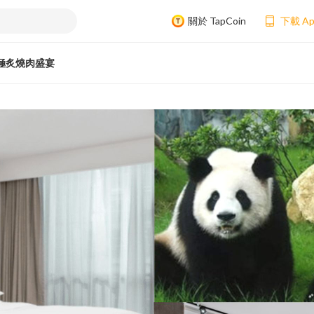
關於 TapCoin
下載 A
極炙燒肉盛宴