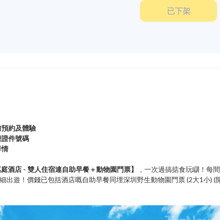
已下架
前預約及體驗
證證件號碼
詳情
庭酒店 - 雙人住宿連自助早餐＋動物園門票】
，一次過搞掂食玩瞓！每間
大細出遊！價錢已包括酒店嘅自助早餐同埋深圳野生動物園門票 (2大1小) (