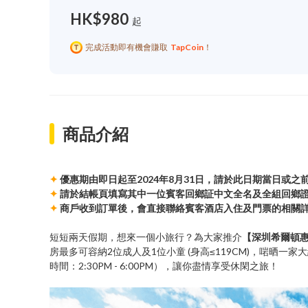
HK$980
起
完成活動即有機會賺取
TapCoin
！
商品介紹
✦
優惠期由即日起至2024年8月31日，請於此日期當日或之
✦
請於結帳頁填寫其中一位賓客回鄉証中文全名及全組回鄉
✦
商戶收到訂單後，會直接聯絡賓客酒店入住及門票的相關
短短兩天假期，想來一個小旅行？為大家推介
【深圳希爾頓惠
房最多可容納2位成人及1位小童 (身高≤119CM)，啱晒一家
時間：2:30PM - 6:00PM），讓你盡情享受休閑之旅！