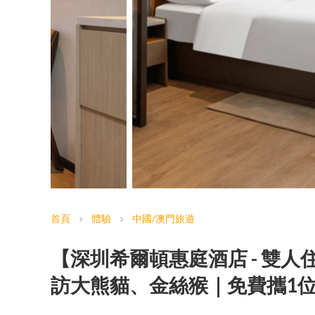
首頁
體驗
中國/澳門旅遊
chevron_right
chevron_right
【深圳希爾頓惠庭酒店 - 雙
訪大熊貓、金絲猴｜免費攜1