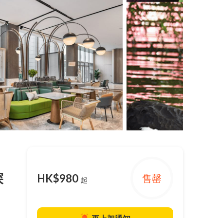
探
HK$980
售罄
起