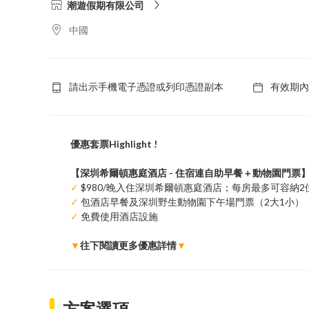
潮遊假期有限公司
中國
請出示手機電子憑證或列印憑證副本
有效期內
優惠套票Highlight !
【深圳希爾頓惠庭酒店 - 住宿連自助早餐＋動物園門票
✓
$980/晚入住深圳希爾頓惠庭酒店；每房最多可容納2位成
✓
包酒店早餐及深圳野生動物園下午場門票（2大1小）
✓
免費使用酒店設施
▼
往下閱讀更多優惠詳情
▼
方案選項