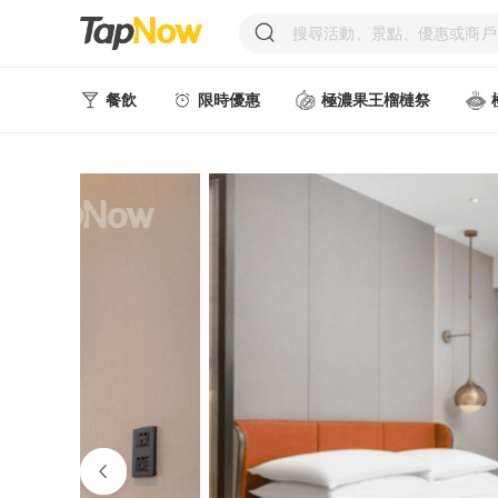
餐飲
限時優惠
極濃果王榴槤祭
人氣甜點
中式美食
西式美食
日韓美食
台式美食
東南亞美食
中西式美食