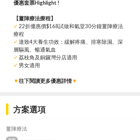
優惠套票Highlight !
【薑陣療法療程】
✓
22折優惠價$168試做和氣堂30分鐘薑陣療法
療程
✓
達致4大養生功效：緩解疼痛、排寒除濕、深
層驅風、暢通氣血
✓
荔枝角及銅鑼灣分店適用
✓
男女適用
▼
往下閱讀更多優惠詳情
▼
方案選項
薑陣療法