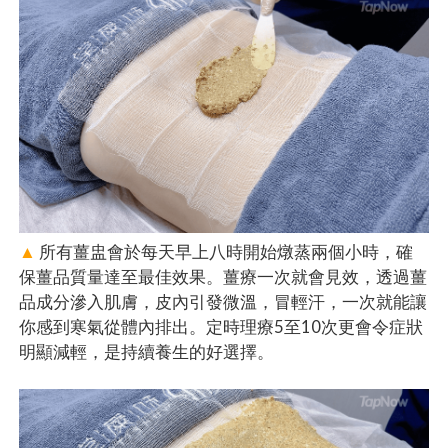
▲
所有薑盅會於每天早上八時開始燉蒸兩個小時，確
保薑品質量達至最佳效果。薑療一次就會見效，透過薑
品成分滲入肌膚，皮內引發微溫，冒輕汗，一次就能讓
你感到寒氣從體內排出。定時理療5至10次更會令症狀
明顯減輕，是持續養生的好選擇。