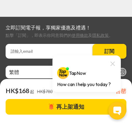
立即訂閱電子報，享獨家優惠及禮遇！
點擊「訂閱」，即表示你同意我們的
使用條款
及
隱私政策
。
訂閱
繁體
HK$168
售罄
起
HK$780
再上架通知
關於TapNow |
TapNow Blog |
加入成為合作夥伴
|
網站條款
|
幫助
中心