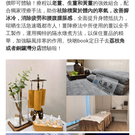
價即可體驗！療程以
老薑、生薑和黃薑
的強效組合，配
合獨家理療手法，助你
祛除積聚於體內的寒氣，改善腳
冰冷，消除疲勞和腰腹腫脹感
，全面提升身體抵抗力，
啱晒生活急速嘅都市人！薑陣療法中所使用的薑以全手
工製作，運用獨特的隔水燉煮方法，以保住薑品的精
華，加強驅風排寒的作用。快啲book定日子去
荔枝角
或者銅鑼灣分店
體驗啦！