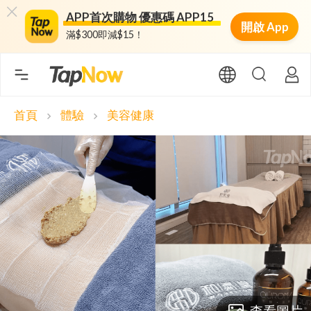
APP首次購物 優惠碼 APP15
開啟 App
滿$300即減$15！
首頁
體驗
美容健康
chevron_right
chevron_right
查看圖片