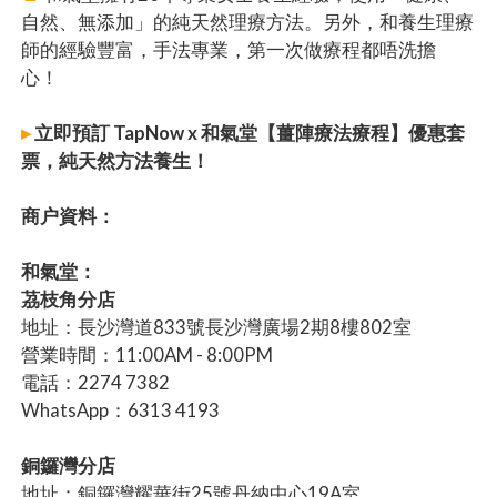
自然、無添加」的純天然理療方法。另外，和養生理療
師的經驗豐富，手法專業，第一次做療程都唔洗擔
心！
▸
立即預訂 TapNow x 和氣堂【薑陣療法療程】優惠套
票，純天然方法養生！
商户資料：
和氣堂：
茘枝角分店
地址：長沙灣道833號長沙灣廣場2期8樓802室
營業時間：11:00AM - 8:00PM
電話：2274 7382
WhatsApp：6313 4193
銅鑼灣分店
地址：銅鑼灣耀華街25號丹納中心19A室