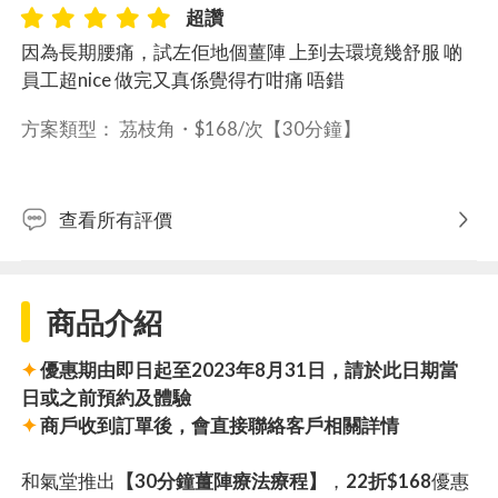
超讚
因為長期腰痛，試左佢地個薑陣 上到去環境幾舒服 啲
員工超nice 做完又真係覺得冇咁痛 唔錯
方案類型： 
茘枝角・
$168/次【30分鐘】
查看所有評價
商品介紹
✦
優惠期由即日起至2023年8月31日，請於此日期當
日或之前預約及體驗
✦
商戶收到訂單後，會直接聯絡客戶相關詳情
和氣堂推出
【30分鐘薑陣療法療程】
，
22折$168
優惠