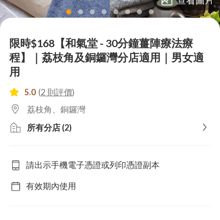
lens
lens
lens
lens
lens
lens
lens
lens
限時$168【和氣堂 - 30分鐘薑陣療法療
程】｜荔枝角及銅鑼灣分店適用｜男女適
用
5.0
(
2 則評價
)
荔枝角、銅鑼灣
所有分店 (2)
請出示手機電子憑證或列印憑證副本
有效期內使用