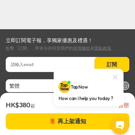
立即訂閱電子報，享獨家優惠及禮遇！
點擊「訂閱」，即表示你同意我們的
使用條款
及
隱私政策
。
訂閱
繁體
HK$380
售罄
起
再上架通知
關於TapNow |
TapNow Blog |
加入成為合作夥伴
|
網站條款
|
幫助