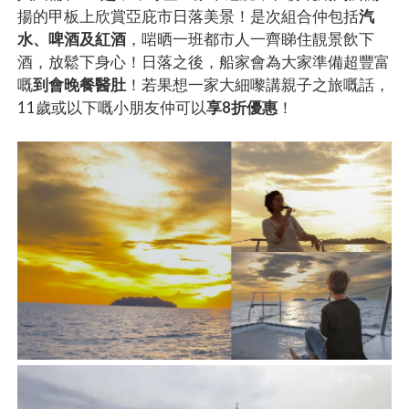
揚的甲板上欣賞亞庇市日落美景！是次組合仲包括
汽
水、啤酒及紅酒
，啱晒一班都市人一齊睇住靚景飲下
酒，放鬆下身心！日落之後，船家會為大家準備超豐富
嘅
到會晚餐醫肚
！若果想一家大細嚟講親子之旅嘅話，
11歲或以下嘅小朋友仲可以
享8折優惠
！