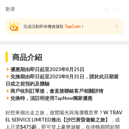
0
數量
完成活動即有機會賺取
TapCoin
！
商品介紹
✦
優惠期由即日起至2023年8月25日
✦
兌換期由即日起至2023年8月31日，請於此日期當
日或之前預約及體驗
✦
商戶收到訂單後，會直接聯絡客戶相關詳情
✦
兌換時，須註明使用TapNow獨家優惠
好想來個出走之旅，遊覽陽光與海灘嘅世界？
W TRAV
EL SERVICE LIMITED推出【沙巴黃昏遊艇之旅】
，成
人只需
$475起
，即可登上豪華遊艇，在傍晚期間於開