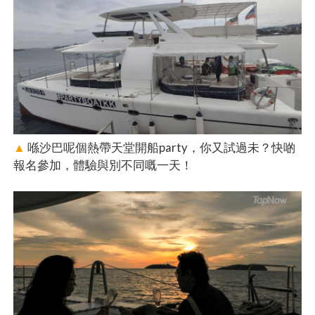
▲
喺沙巴呢個熱帶天堂開船party，你又試過未？快啲
報名參加，體驗與別不同嘅一天！