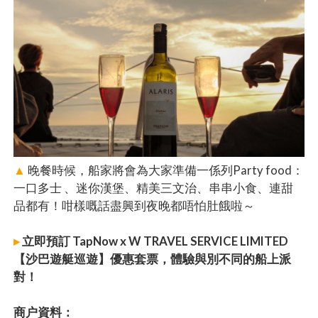
▲
晚餐時候，船家將會為大家準備一係列Party food：
一口多士 、迷你漢堡、精美三文治、串串小食、連甜
品都有！咁樣嘅話盡興到夜晚都唔怕肚餓啦～
▸
立即預訂 TapNow x W TRAVEL SERVICE LIMITED
【沙巴遊艇巡遊】優惠套票，體驗與別不同的船上派
對！
商户資料：