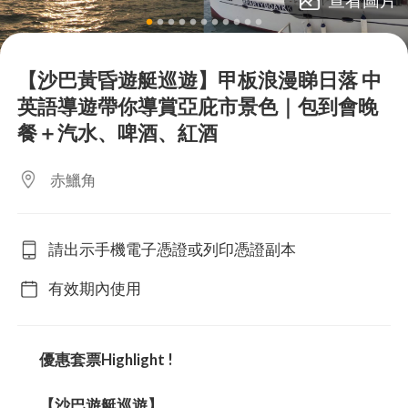
lens
lens
lens
lens
lens
lens
lens
lens
lens
lens
lens
【沙巴黃昏遊艇巡遊】甲板浪漫睇日落 中
英語導遊帶你導賞亞庇市景色｜包到會晚
餐＋汽水、啤酒、紅酒
赤鱲角
請出示手機電子憑證或列印憑證副本
有效期內使用
優惠套票Highlight !
【沙巴遊艇巡遊】