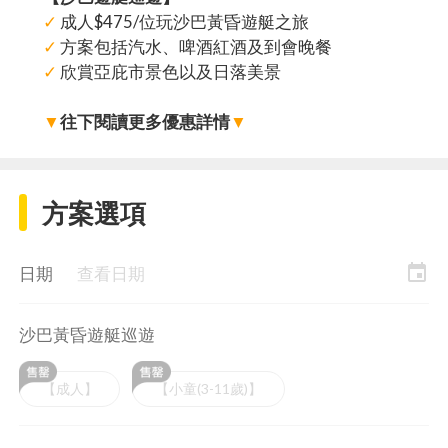
✓
成人$475/位玩沙巴黃昏遊艇之旅
✓
方案包括汽水、啤酒紅酒及到會晚餐
✓
欣賞亞庇市景色以及日落美景
▼
往下閱讀更多優惠詳情
▼
方案選項
event
日期
查看日期
沙巴黃昏遊艇巡遊
【成人】
【小童(3-11歲)】