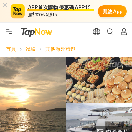
APP首次購物 優惠碼 APP15
開啟 App
滿$300即減$15！
首頁
體驗
其他海外旅遊
chevron_right
chevron_right
查看圖片