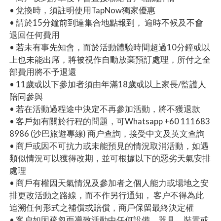
• 兌換時，須註明使用TapNow獨家優惠
• 請於15分鐘前到達集合地點報到， 逾時不候及不會
退回任何費用
• 若未有事先知會，而於活動體驗時間超過10分鐘或以
上也未能出席，將被視作自動放棄預訂處理，所付之全
部費用將不予退還
• 11歲或以下參加者須由年滿18歲或以上家長/監護人
陪同參與
• 若在活動過程途中決定不再參加活動，將不獲退款
• 客戶如有關於行程的問題，可Whatsapp +60 111683
8986 (沙巴旅遊專線) 商户查詢，接受中文及英文查詢
• 商戶或因不可抗力或未能預見的情況取消活動，如遇
類似情況可以獲得改期，並可根據以下的惡劣天氣安排
處理
• 商戶有權因天氣情況及參加者之個人能力或場地之安
排更改活動之路線，而不作另行通知， 客户不得為此
追溯任何形式之補償或賠償，商戶保留最終決定權
• 客户如因疏忽而導致活動中任何設備、器具、裝置或