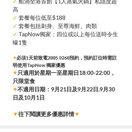
✓
船渦全港首創【1人蒸氣火鍋】私隱度超
高
✓
套餐每位低至$188
✓
套餐包括刺身、至尊海鮮、肉類
✓
TapNow獨家：四位或以上每位送時令生
蠔1隻
✦
必須1天前致電2885 0268預約，預約訂位時需註
明使用TapNow 獨家優惠
✦
只適用於星期一至星期日18:00-22:00，
只限堂食
✦
不適用日期：9月21日及9月22日,9月30
日及10月1日
▼
往下閱讀更多優惠詳情
▼