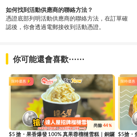
如何找到活動供應商的聯絡方法？
憑證底部列明活動供應商的聯絡方法，在訂單確
認後，你會透過電郵接收到活動憑證。
你可能還會喜歡⋯⋯
限時優惠
限時優惠
尚餘
44％
$5 搶・果香爆發 100% 真果蓉榴槤雪糕｜銅鑼
$5搶・