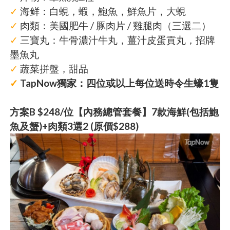
✓
海鲜：白蜆，蝦，鮑魚，鮮魚片，大蜆
✓
肉類：美國肥牛 / 豚肉片 / 雞腿肉（三選二）
✓
三寶丸：牛骨濃汁牛丸，薑汁皮蛋貢丸，招牌
墨魚丸
✓
蔬菜拼盤，甜品
✓
TapNow獨家：四位或以上每位送時令生蠔1隻
方案B $248/位【內務總管套餐】7款海鮮(包括鮑
魚及蟹)+肉類3選2 (原價$288)