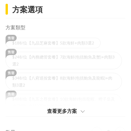
方案選項
方案類型
$188/位【九品芝麻套餐】5款海鮮+肉類3選2
$248/位【內務總管套餐】7款海鮮(包括鮑魚及蟹)+肉類3
選2
$348/位【八府巡按套餐】8款海鮮(包括鮑魚及龍蝦)+肉
類3選2
$488/位【九五之尊套餐】10款海鮮(包括龍蝦、蟶子皇及
瀨尿蝦)+肉類3選1(包括和牛及韓牛)
查看更多⽅案