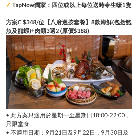
✓
TapNow獨家：四位或以上每位送時令生蠔1隻
方案C $348/位【八府巡按套餐】8款海鮮(包括鮑
魚及龍蝦)+肉類3選2 (原價$388)
• 此方案只適用於星期一至星期日18:00-22:00，
只限堂食
• 不適用日期：9月21日及9月22日，9月30日及