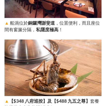
▲
船渦位於
銅鑼灣謝斐道
，位置便利，而且座位
間有窗簾分隔，
私隱度極高
！
▲
【$348 八府巡按】及【$488 九五之尊】
套餐