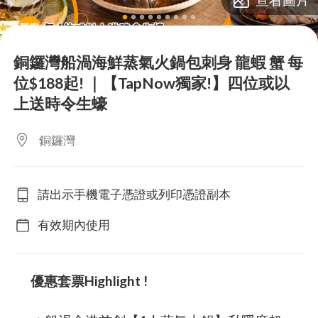
lens
lens
lens
lens
lens
lens
lens
lens
lens
銅鑼灣船渦海鮮蒸氣火鍋包刺身 龍蝦 蟹 每
位$188起! ｜【TapNow獨家!】四位或以
上送時令生蠔
銅鑼灣
請出示手機電子憑證或列印憑證副本
有效期內使用
優惠套票Highlight !