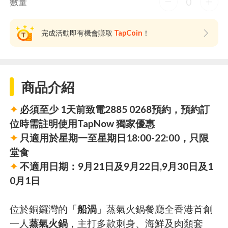
0
數量
完成活動即有機會賺取
TapCoin
！
商品介紹
✦
必須至少 1天前致電2885 0268預約，預約訂
位時需註明使用TapNow 獨家優惠
✦
只適用於星期一至星期日18:00-22:00，只限
堂食
✦
不適用日期：9月21日及9月22日,9月30日及1
0月1日
位於銅鑼灣的「
船渦
」蒸氣火鍋餐廳全香港首創
一人
蒸氣火鍋
，主打多款刺身、海鮮及肉類套