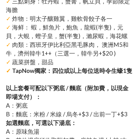
✓
三點刺身：牡丹蝦，蟹膏，帆立貝，季節限定
海膽
✓
炸物：明太子釀雞翼，雞軟骨餃子各一
✓
海鲜： 蝦，鮮魚片，鮑魚，龍蝦(半隻)，元
貝，大蜆，蟶子皇，蟹(半隻)，瀨尿蝦，海花螺
✓
肉類：西班牙伊比利亞黑毛豚肉， 澳洲M5和
牛，濟州韓牛1++（三選一，韓牛另+$20 )
✓
蔬菜拼盤，甜品
✓
TapNow獨家：四位或以上每位送時令生蠔1隻
以上套餐可配以下粥底 / 麵底（附加費，以現金
即場支付）：
A：粥底
B：麵底：米粉 / 米線 / 烏冬+$3 / 出前一丁+$3
如選麵底，可選以下湯底：
A：原味魚湯