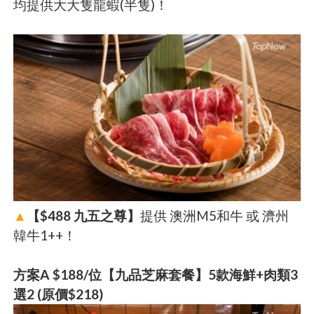
均提供大大隻龍蝦(半隻)！
▲
【$488 九五之尊】
提供 澳洲M5和牛 或 濟州
韓牛1++！
方案A $188/位【九品芝麻套餐】5款海鮮+肉類3
選2 (原價$218)