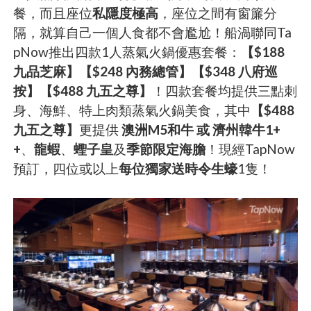
餐，而且座位
私隱度極高
，座位之間有窗簾分
隔，就算自己一個人食都不會尷尬！船渦聯同Ta
pNow推出四款1人蒸氣火鍋優惠套餐：
【$188
九品芝麻】【$248 內務總管】【$348 八府巡
按】【$488 九五之尊】
！四款套餐均提供三點刺
身、海鮮、特上肉類蒸氣火鍋美食，其中
【$488
九五之尊】
更提供
澳洲M5和牛 或 濟州韓牛1+
+
、
龍蝦
、
蟶子皇
及
季節限定海膽
！現經TapNow
預訂，四位或以上
每位獨家送時令生蠔
1隻！