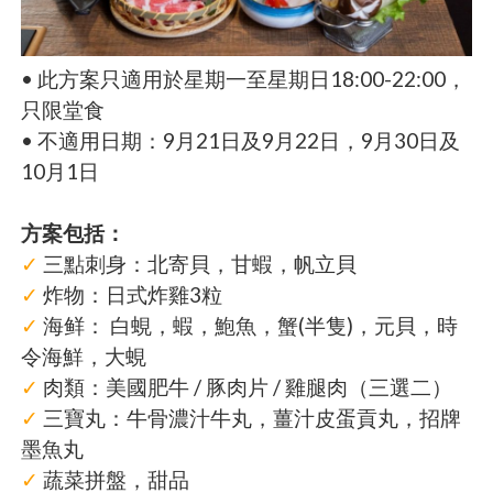
• 此方案只適用於星期一至星期日18:00-22:00，
只限堂食
• 不適用日期：9月21日及9月22日，9月30日及
10月1日
方案包括：
✓
三點刺身：北寄貝，甘蝦，帆立貝
✓
炸物：日式炸雞3粒
✓
海鲜： 白蜆，蝦，鮑魚，蟹(半隻)，元貝，時
令海鮮，大蜆
✓
肉類：美國肥牛 / 豚肉片 / 雞腿肉（三選二）
✓
三寶丸：牛骨濃汁牛丸，薑汁皮蛋貢丸，招牌
墨魚丸
✓
蔬菜拼盤，甜品