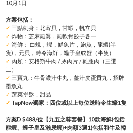
10月1日
方案包括：
✓
三點刺身：北寄貝，甘蝦，帆立貝
✓
炸物：芝麻雞翼，雞軟骨餃子各一
✓
海鲜： 白蜆，蝦，鮮魚片，鮑魚，龍蝦(半
隻)，元貝，時令海鮮，蟶子皇或蟹（半隻）
✓
肉類：安格斯牛肉 / 豚肉片 / 雞腿肉（三選
二）
✓
三寶丸：牛骨濃汁牛丸，薑汁皮蛋貢丸，招牌
墨魚丸
✓
蔬菜拼盤，甜品
✓
TapNow獨家：四位或以上每位送時令生蠔1隻
方案D $488/位【九五之尊套餐】10款海鮮(包括
龍蝦、蟶子皇及瀨尿蝦)+肉類3選1(包括和牛及韓