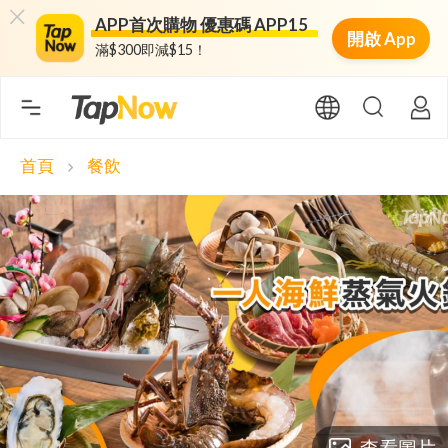
APP首次購物 優惠碼 APP15
開啟 App
滿$300即減$15！
首頁
餐飲
chevron_right
查看圖片