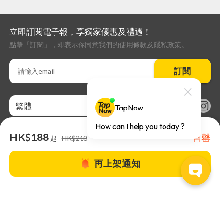
立即訂閱電子報，享獨家優惠及禮遇！
點擊「訂閱」，即表示你同意我們的
使用條款
及
隱私政策
。
訂閱
繁體
HK$188
售罄
起
HK$218
再上架通知
關於TapNow |
TapNow Blog |
加入成為合作夥伴
|
網站條款
|
幫助
中心
© 2026 TapNow. All Rights Reserved.