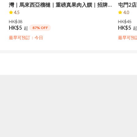
灣｜馬來西亞榴槤｜重磅真果肉入饌｜招牌榴
屯門2
槤雪糕｜即換即食｜限量100份
金枕頭
4.5
4.0
市自取
HK$38
HK$45
HK$5
HK$5
起
87% OFF
最早可預訂：今日
最早可預