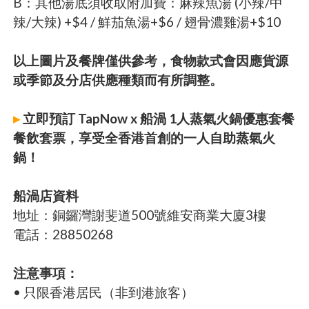
B：其他湯底須收取附加費：麻辣魚湯 (小辣/中
辣/大辣) +$4 / 鮮茄魚湯+$6 / 翅骨濃雞湯+$10
以上圖片及餐牌僅供參考，食物款式會因應貨源
或季節及分店供應種類而有所調整。
▸
立即預訂 TapNow x 船渦 1人蒸氣火鍋優惠套餐
餐飲套票，享受全香港首創的一人自助蒸氣火
鍋！
船渦店資料
地址：銅鑼灣謝斐道500號維安商業大廈3樓
電話：28850268
注意事項：
• 只限香港居民（非到港旅客）