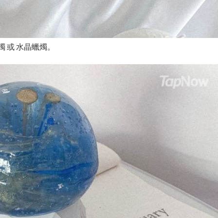
燭 或 水晶蠟燭。