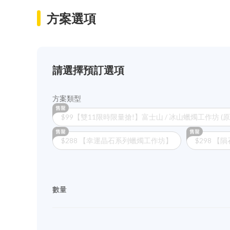
方案選項
請選擇預訂選項
方案類型
$99【雙11限時限量搶!】富士山 / 冰山蠟燭工作坊 (原價
$288 【幸運晶石系列蠟燭工作坊】
$298 
數量