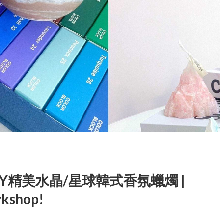
IY精美水晶/星球韓式香氛蠟燭 |
shop!