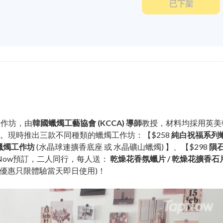
已下架
工作坊，由
韓國蠟燭工藝協會 (KCCA) 導師
教授，材料均採用英美
。現時推出三款不同種類的蠟燭工作坊：【$258
純白祝福系列
蠟燭工作坊
(水晶球連擴香底座 或 水晶礦山蠟燭) 】、【$298
隕
apNow預訂，二人同行，每人送：
乾燥花香氛蠟片 / 乾燥花擴香石
上優惠只限體驗當天即日使用)！