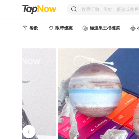
餐飲
限時優惠
極濃果王榴槤祭
人氣甜點
中式美食
西式美食
日韓美食
台式美食
東南亞美食
中西式美食