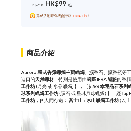
HK$99
起
HK$218
完成活動即有機會賺取
TapCoin
！
商品介紹
Aurora:韓式香氛蠟燭主辦蠟燭
、擴香石、擴香瓶等
進口的
天然蠟材
，特別是使用由
國際 IFRA 認證
的香精
工作坊
(月光 或 水晶蠟燭) 】，【$288
幸運晶石系列
球系列蠟燭工作坊
(隕石 或 星球月球蠟燭) 】！經T
工作坊
，四人同行送：
富士山 / 冰山蠟燭工作坊
(以