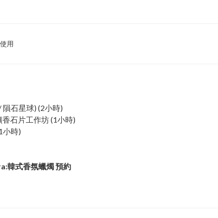
使用
隕石星球) (2小時)
香石片工作坊 (1小時)
1小時)
rora:韓式香氛蠟燭 預約