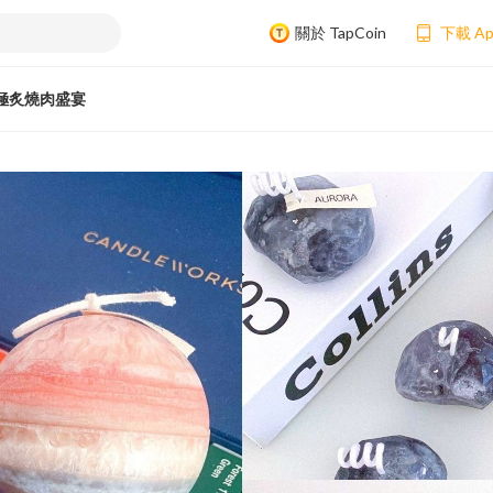
關於 TapCoin
下載 A
極炙燒肉盛宴