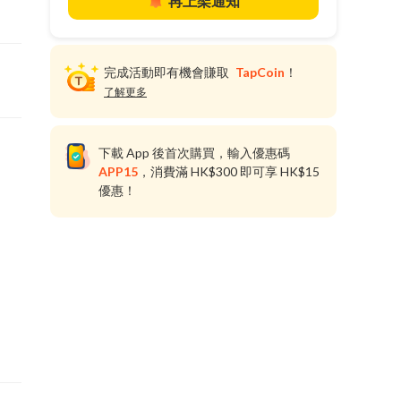
再上架通知
完成活動即有機會賺取
TapCoin
！
了解更多
下載 App 後首次購買，輸入優惠碼
APP15
，消費滿 HK$300 即可享 HK$15
優惠！