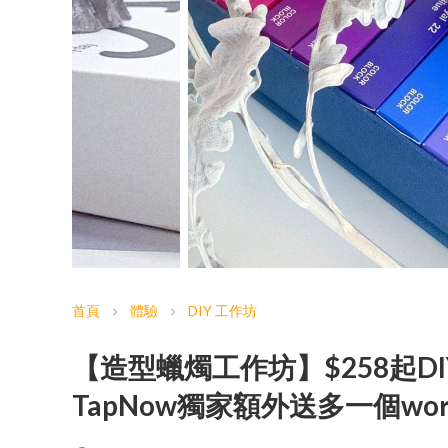
首頁
體驗
DIY 工作坊
chevron_right
chevron_right
【造型蠟燭工作坊】$258起D
TapNow獨家額外送多一個work