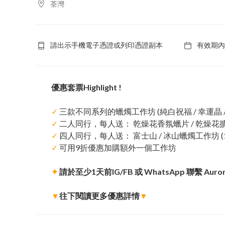
荃灣
請出示手機電子憑證或列印憑證副本
有效期內
優惠套票Highlight !
✓
三款不同系列的蠟燭工作坊 (純白祝福 / 幸運晶 / 
✓
二人同行，每人送： 乾燥花香氛蠟片 / 乾燥花擴
✓
四人同行，每人送： 富士山 / 冰山蠟燭工作坊 (
✓
可用9折優惠加購額外一個工作坊
✦
請於至少1天前IG/FB 或 WhatsApp 聯繫 Au
▼
往下閱讀更多優惠詳情
▼