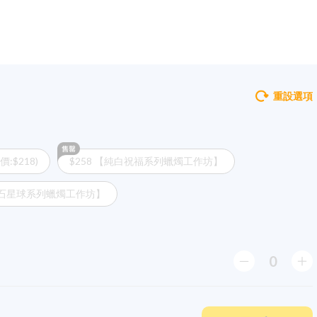
重設選項
:$218)
$258 【純白祝福系列蠟燭工作坊】
【隕石星球系列蠟燭工作坊】
0