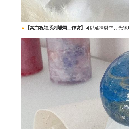
▲
【純白祝福系列蠟燭工作坊】
可以選擇製作 月光蠟