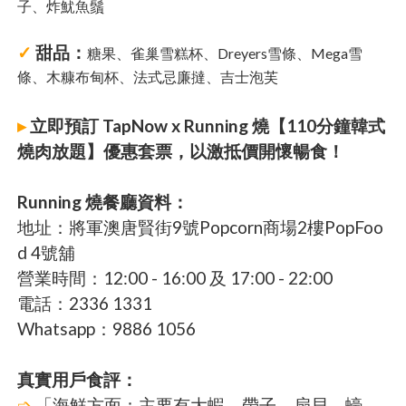
子、炸魷魚鬚
✓
甜品：
糖果、雀巢雪糕杯、Dreyers雪條、Mega雪
條、木糠布甸杯、法式忌廉撻、吉士泡芙
▸
立即預訂 TapNow x Running 燒【110分鐘韓式
燒肉放題】優惠套票，以激抵價開懷暢食！
Running 燒餐廳資料：
地址：將軍澳唐賢街9號Popcorn商場2樓PopFoo
d 4號舖
營業時間：12:00 - 16:00 及 17:00 - 22:00
電話：2336 1331
Whatsapp：9886 1056
真實用戶食評：
➩
「海鮮方面：主要有大蝦、帶子、扇貝、蠔、