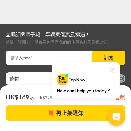
立即訂閱電子報，享獨家優惠及禮遇！
點擊「訂閱」，即表示你同意我們的
使用條款
及
隱私政策
。
訂閱
繁體
HK$169
售罄
起
HK$228
再上架通知
關於TapNow |
TapNow Blog |
加入成為合作夥伴
|
網站條款
|
幫助
中心