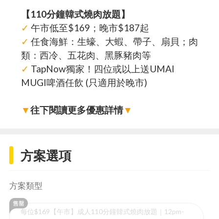
【110分鐘韓式燒肉放題】
✓
午市低至$169；晚市$187起
✓
任食海鮮：生蠔、大蝦、帶子、扇貝；肉
類：西冷、五花肉、黑豚豬肉等
✓
TapNow獨家！四位或以上送UMAI
MUGI啤酒任飲 (只適用於晚市)
▼
往下閱讀更多優惠詳情
▼
方案選項
方案類型
每位$169【午市】成人110分鐘韓式燒肉放題｜12pm-