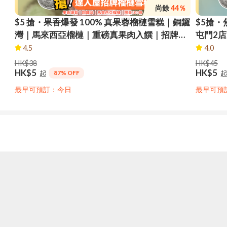
尚餘
44％
$5 搶・果香爆發 100% 真果蓉榴槤雪糕｜銅鑼
$5搶・
灣｜馬來西亞榴槤｜重磅真果肉入饌｜招牌榴
屯門2
槤雪糕｜即換即食｜限量100份
金枕頭
4.5
4.0
市自取
HK$38
HK$45
HK$5
HK$5
起
87% OFF
最早可預訂：今日
最早可預