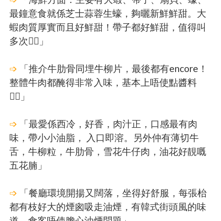
最鐘意食就係芝士蒜蓉生蠔，夠曬新鮮鮮甜。大
蝦肉質厚實而且好鮮甜！帶子都好鮮甜，值得叫
多次👍🏻」
➩
「推介牛肋骨同埋牛柳片，最後都有encore！
整體牛肉都醃得非常入味，基本上唔使點醬料
👍🏻」
➩
「最愛係西冷，好香，肉汁正，口感最有肉
味，帶小小油脂， 入口即溶。另外仲有薄切牛
舌，牛柳粒，牛肋骨，雪花牛仔肉，油花好靚嘅
五花腩」
➩
「餐廳環境開揚又闊落，坐得好舒服，每張枱
都有枝好大的煙囪吸走油煙，有韓式街頭風的味
道，食客唔使膽心油煙問題」