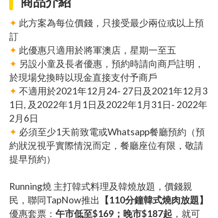
商品介紹
✦
此方案為每位價錢，只接受最少兩位或以上預
訂
✦
此優惠只適用於將軍澳店，星期一至五
✦
另設小童及長者優惠，預約時請向商戶註明，
於現場兌換時以現金直接支付予商戶
✦
不適用於2021年12月24- 27日及2021年12月3
1日, 及2022年1月1日及2022年1月31日- 2022年
2月6日
✦
必須至少1天前致電或Whatsapp餐廳預約（預
約狀況視乎實際情況而定，餐廳座位有限，敬請
提早預約）
Running燒 主打韓式料理及韓燒放題，價錢親
民，聯同TapNow推出
【110分鐘韓式燒肉放題】
優惠套票：
午市低至$169；晚市$187起
，就可