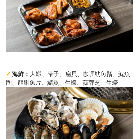
✓
海鮮：
大蝦、帶子、扇貝、咖喱魷魚鬚、魷魚
圈、龍脷魚片、鯖魚、生蠔、蒜蓉芝士生蠔