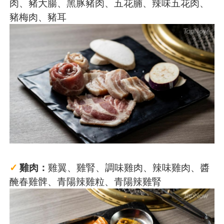
肉、豬大腸、黑豚豬肉、五花腩、辣味五花肉、
豬梅肉、豬耳
✓
雞肉：
雞翼、雞腎、調味雞肉、辣味雞肉、醬
醃春雞髀、青陽辣雞粒、青陽辣雞腎