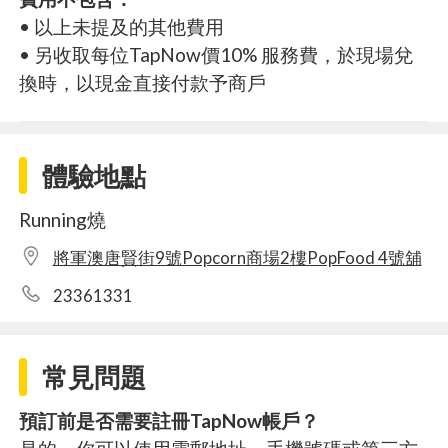
• 以上未提及的其他費用
• 另收取每位TapNow價10% 服務費，於現場兌
換時，以現金直接付款予商戶
體驗地點
Running燒
將軍澳唐賢街9號Popcorn商場2樓PopFood 4號舖
23361331
常見問題
預訂前是否需要註冊TapNow帳戶？