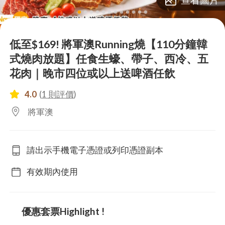
lens
lens
lens
lens
lens
lens
lens
lens
lens
lens
lens
lens
低至$169! 將軍澳Running燒【110分鐘韓
式燒肉放題】任食生蠔、帶子、西冷、五
花肉｜晚市四位或以上送啤酒任飲
4.0
(
1 則評價
)
將軍澳
請出示手機電子憑證或列印憑證副本
有效期內使用
優惠套票Highlight !