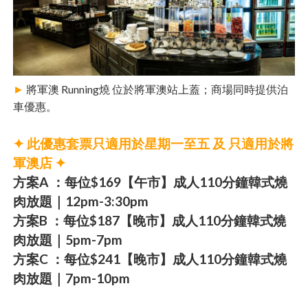
►
將軍澳 Running燒 位於將軍澳站上蓋；商場同時提供
泊
車優惠
。
✦ 此優惠套票只適用於星期一至五 及 只適用於將
軍澳店 ✦
方案A ：每位$169【午市】成人110分鐘韓式燒
肉放題｜12pm-3:30pm
方案B ：每位$187【晚市】成人110分鐘韓式燒
肉放題｜5pm-7pm
方案C ：每位$241【晚市】成人110分鐘韓式燒
肉放題｜7pm-10pm