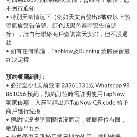
不另行通知
• 特別天氣情況下（例如天文台發出8號或以上熱
帶氣旋警告信號、紅色或黑色暴雨警告信號
等），請自行聯絡商戶查詢當天安排，但不設退
款
• 如有任何爭議，TapNow及Running 燒將保留最
終決定權
預約餐廳細則：
• 必須至少1天前致電 23361331或 Whatsapp 98
861056 預約，預約訂位時需註明使用TapNow
獨家優惠，入座時請出示TapNow QR code 給予
商戶進行兌換
• 預約狀況視乎實際情況而定，餐廳座位有限，
敬請提早預約
• 套餐優惠只限於用餐日期內使用，逾期作廢。