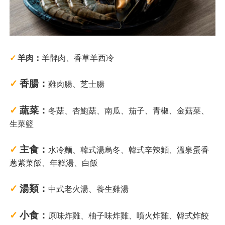
✓
羊肉：
羊髀肉、香草羊西冷
✓
香腸：
雞肉腸、芝士腸
✓
蔬菜：
冬菇、杏鮑菇、南瓜、茄子、青椒、金菇菜、
生菜籃
✓
主食：
水冷麵、韓式湯烏冬、韓式辛辣麵、溫泉蛋香
蔥紫菜飯、年糕湯、白飯
✓
湯類：
中式老火湯、養生雞湯
✓
小食：
原味炸雞、柚子味炸雞、噴火炸雞、韓式炸餃