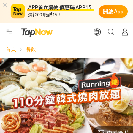
APP首次購物 優惠碼 APP15
開啟 App
滿$300即減$15！
首頁
餐飲
chevron_right
查看圖片