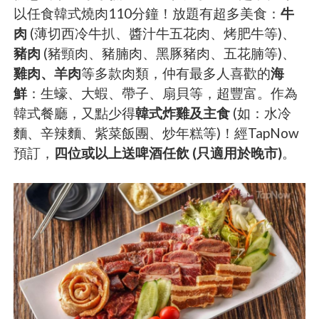
以任食韓式燒肉110分鐘！放題有超多美食：
牛
肉
(薄切西冷牛扒、醬汁牛五花肉、烤肥牛等)、
豬肉
(豬頸肉、豬腩肉、黑豚豬肉、五花腩等)、
雞肉、羊肉
等多款肉類，仲有最多人喜歡的
海
鮮
：生蠔、大蝦、帶子、扇貝等，超豐富。作為
韓式餐廳，又點少得
韓式炸雞及主食
(如：水冷
麵、辛辣麵、紫菜飯團、炒年糕等)！經TapNow
預訂，
四位或以上送啤酒任飲 (只適用於晚市)
。