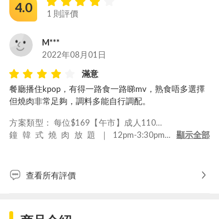
4.0
1 則評價
M***
2022年08月01日
滿意
餐廳播住kpop，有得一路食一路睇mv，熟食唔多選擇
但燒肉非常足夠，調料多能自行調配。
方案類型： 
每位$169【午市】成人110分
鐘韓式燒肉放題｜12pm
查看所有評價