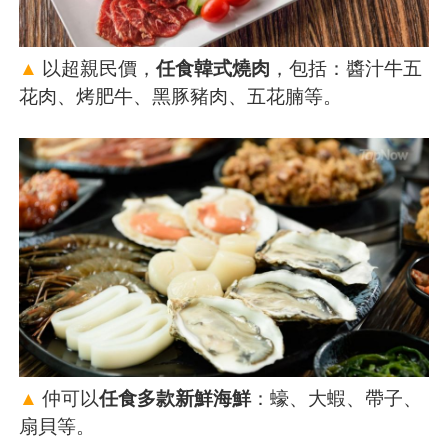
▲
以超親民價，
任食韓式燒肉
，包括：醬汁牛五
花肉、烤肥牛、黑豚豬肉、五花腩等。
▲
仲可以
任食多款新鮮海鮮
：蠔、大蝦、帶子、
扇貝等。