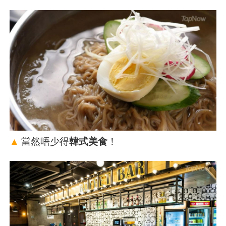
▲
當然唔少得
韓式美食
！