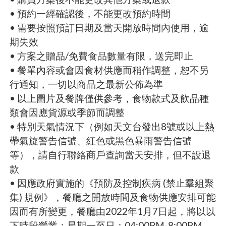
• 預約一經確認後，不能更改預約時間
• 需要按照預訂日期及當天開放時間內使用，逾
期失效
• 方案之贈品/免費食品數量有限，送完即止
• 餐單內容或會因食材供應而稍作調整，恕不另
行通知，一切以商品之最新公佈為準
• 以上圖片及餐牌僅供參考，食物款式及飲品種
類會因應貨源或季節而調整
• 特別天氣情況下（例如天文台發出8號或以上熱
帶氣旋警告信號、紅色或黑色暴雨警告信號
等），請自行聯絡商戶查詢當天安排，但不設退
款
• 因應政府實施的《預防及控制疾病 (禁止羣組聚
集) 規例》，餐廳之開放時間及食物供應安排可能
因而有所變更，餐廳由2022年1月7日起，將以以
下時段營業：星期一至日：04:00PM-8:00PM，