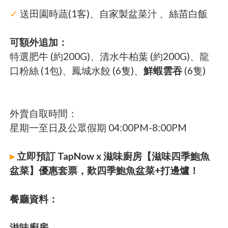
✓
送田園時蔬(1客)、自家製盆菜汁 、絲苗白飯
可額外追加：
特選肥牛 (約200G)、清水牛柏葉 (約200G)、龍
口粉絲 (1包)、鳳城水餃 (6隻)、
鮮蝦雲吞
(6隻)
外賣自取時間：
星期一至日及公眾假期 04:00PM-8:00PM
▸
立即預訂 TapNow x 滋味廚房【滋味四季鮑魚
盆菜】優惠套票，歎四季鮑魚盆菜+打邊爐！
餐廳資料：
滋味廚房