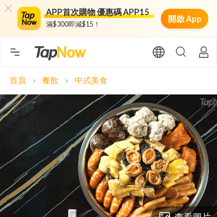
APP首次購物 優惠碼 APP15
開啟 App
滿$300即減$15！
首頁
餐飲
中式美食
chevron_right
chevron_right
查看圖片