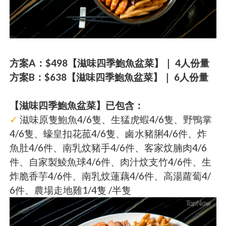
方案A：$498【滋味四季鮑魚盆菜】｜ 4人份量
方案B：$638【滋味四季鮑魚盆菜】｜ 6人份量
【滋味四季鮑魚盆菜】已包含：
✓
滋味原隻鮑魚4/6隻、生猛虎蝦4/6隻、野鴨掌
4/6隻、蠔皇扣花菰4/6隻、鹵水豬脷4/6件、炸
魚肚4/6件、南乳炆豬手4/6件、客家炆腩肉4/6
件、自家製鯪魚球4/6件、肉汁炆支竹4/6件、生
炸脆香芋4/6件、南乳炆蓮藕4/6件、高湯蘿蔔4/
6件、農場走地雞1/4隻 /半隻