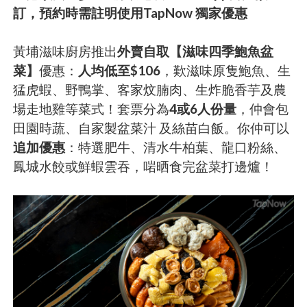
訂，預約時需註明使用TapNow 獨家優惠
黃埔滋味廚房推出
外賣自取【滋味四季鮑魚盆
菜】
優惠：
人均低至$106
，歎滋味原隻鮑魚、生
猛虎蝦、野鴨掌、客家炆腩肉、生炸脆香芋及農
場走地雞等菜式！套票分為
4或6人份量
，仲會包
田園時蔬、自家製盆菜汁 及絲苗白飯。你仲可以
追加優惠
：特選肥牛、清水牛柏葉、龍口粉絲、
鳳城水餃或鮮蝦雲吞，啱晒食完盆菜打邊爐！