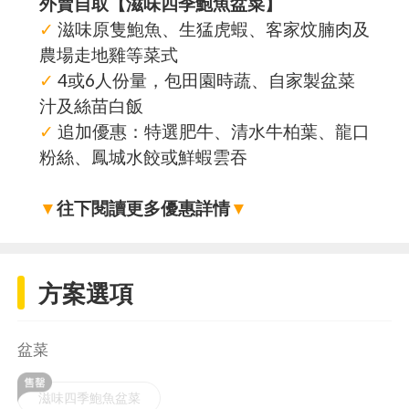
外賣自取【滋味四季鮑魚盆菜】
✓
滋味原隻鮑魚、生猛虎蝦、客家炆腩肉及
農場走地雞等菜式
✓
4或6人份量，包田園時蔬、自家製盆菜
汁及絲苗白飯
✓
追加優惠：特選肥牛、清水牛柏葉、龍口
粉絲、鳳城水餃或鮮蝦雲吞
▼
往下閱讀更多優惠詳情
▼
方案選項
盆菜
滋味四季鮑魚盆菜