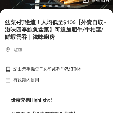
lens
lens
lens
lens
lens
盆菜+打邊爐！人均低至$106【外賣自取 -
滋味四季鮑魚盆菜】可追加肥牛/牛柏葉/
鮮蝦雲吞｜滋味廚房
紅磡
請出示手機電子憑證或列印憑證副本
有效期內使用
優惠套票Highlight !