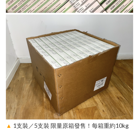
▲
1支裝／5支裝 限量原箱發售！每箱重約10kg