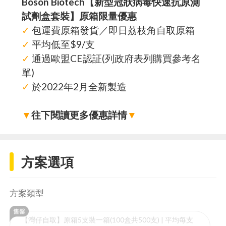
Boson Biotech【新型冠狀病毒快速抗原測
試劑盒套裝】原箱限量優惠
✓
包運費原箱發貨／即日荔枝角自取原箱
✓
平均低至$9/支
✓
通過歐盟CE認証(列政府表列購買參考名
單)
✓
於2022年2月全新製造
▼
往下閱讀更多優惠詳情
▼
方案選項
方案類型
【灣仔自取】原箱5支裝一箱(100盒共500支) | 平均每支