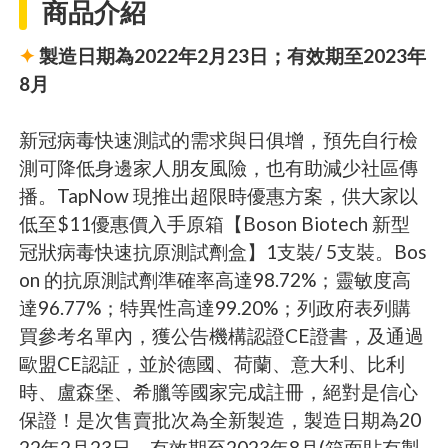
商品介紹
✦
製造日期為2022年2月23日；有效期至2023年
8月
新冠病毒快速測試的需求與日俱增，預先自行檢
測可降低身邊家人朋友風險，也有助減少社區傳
播。TapNow 現推出超限時優惠方案，供大家以
低至$11優惠價入手原箱【Boson Biotech 新型
冠狀病毒快速抗原測試劑盒】1支裝/ 5支裝。Bos
on 的抗原測試劑準確率高達98.72%；靈敏度高
達96.77%；特異性高達99.20%；列政府表列購
買參考名單內，獲公告機構認證CE證書，及通過
歐盟CE認証，並於德國、荷蘭、意大利、比利
時、盧森堡、希臘等國家完成註冊，絕對是信心
保證！是次售賣批次為全新製造，製造日期為20
22年2月23日，有效期至2023年8月(箱面貼有製