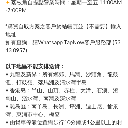
✦
荔枝角自提點營業時間：星期一至五 11:00AM
-7:00PM
*購買自取方案之客戶於結帳頁並【不需要】輸入
地址
如有查詢，請Whatsapp TapNow客戶服務部 (53
13 0957)
以下地區不能安排送貨：
• 九龍及新界：所有鄉郊、馬灣、沙頭角、龍鼓
灘、打鼓嶺、落馬洲及清水灣半島
• 香港島：半山、山頂、赤柱、大潭、石澳、渣
甸山、淺水灣、南灣及深水灣
• 離島區：南丫島、長洲、坪洲、迪士尼、愉景
灣、東涌市中心、梅窩
• 由貨車停靠位置需步行10分鐘或1公里以上的村