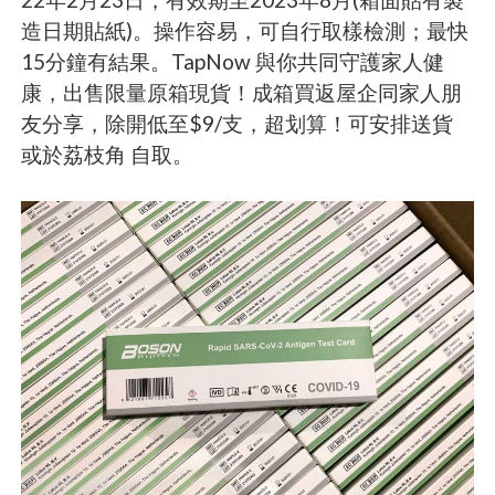
造日期貼紙)。操作容易，可自行取樣檢測；最快
15分鐘有結果。TapNow 與你共同守護家人健
康，出售限量原箱現貨！成箱買返屋企同家人朋
友分享，除開低至$9/支，超划算！可安排送貨
或於荔枝角 自取。