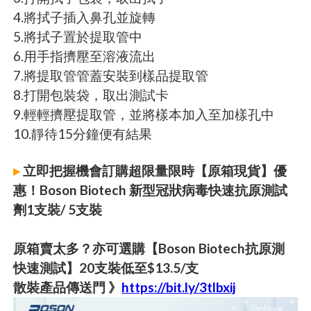
4.將拭子插入鼻孔並旋轉
5.將拭子置於提取管中
6.用手指擠壓至溶液流出
7.將提取管管蓋安裝到樣品提取管
8.打開包裝袋，取出測試卡
9.輕輕擠壓提取管，並將樣本加入至加樣孔中
10.靜待15分鐘便有結果
▸
立即把握機會訂購超限量限時【原箱現貨】優
惠！Boson Biotech 新型冠狀病毒快速抗原測試
劑1支裝/ 5支裝
原箱賣太多？亦可選購【Boson Biotech抗原測
快速測試】20支裝低至$13.5/支
散裝產品傳送門 》
https://bit.ly/3tlbxij