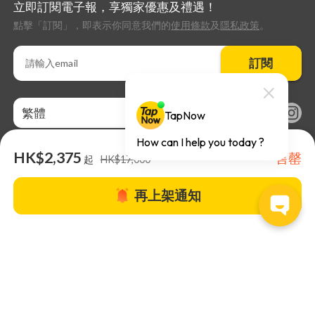
立即訂閱電子報，享獨家優惠及禮遇！
點擊「訂閱」，即表示你同意我們的
使用條款
及
隱私政策
。
訂閱
繁體
HK$2,375
售罄
起
HK$17,000
再上架通知
關於TapNow |
TapNow Blog |
加入成為合作夥伴
|
網站條款
|
幫助
中心
© 2026 TapNow. All Rights Reserved.