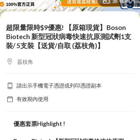
lens
lens
lens
lens
lens
lens
lens
lens
lens
超限量限時$9優惠! 【原箱現貨】Boson
Biotech 新型冠狀病毒快速抗原測試劑1支
裝/ 5支裝【送貨/自取 (荔枝角)】
荔枝角
請出示手機電子憑證或列印憑證副本
有效期內使用
優惠套票Highlight !