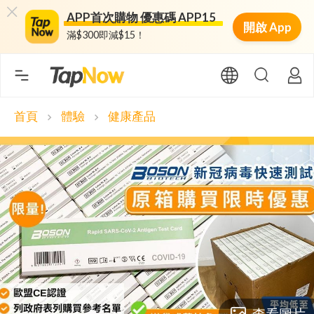
APP首次購物 優惠碼 APP15
開啟 App
滿$300即減$15！
首頁
體驗
健康產品
chevron_right
chevron_right
查看圖片