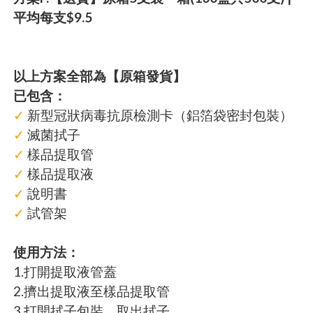
平均每支$9.5
以上方案全部為【原箱發貨】
已包含：
✓
新型冠狀病毒抗原檢測卡（鋁箔袋密封包裝）
✓
滅菌拭子
✓
樣品提取管
✓
樣品提取液
✓
說明書
✓
試管架
使用方法：
1.打開提取液管蓋
2.擠出提取液至樣品提取管
3.打開拭子包裝，取出拭子