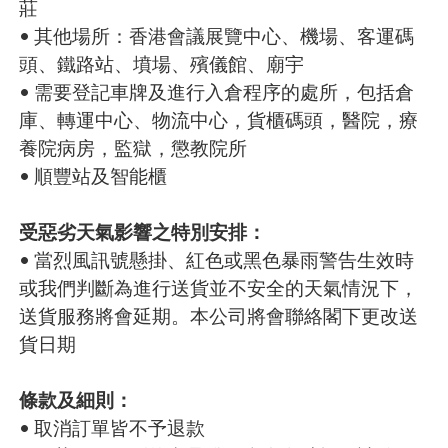
莊
• 其他場所：香港會議展覽中心、機場、客運碼
頭、鐵路站、墳場、殯儀館、廟宇
• 需要登記車牌及進行入倉程序的處所，包括倉
庫、轉運中心、物流中心，貨櫃碼頭，醫院，療
養院病房，監獄，懲教院所
• 順豐站及智能櫃
受惡劣天氣影響之特別安排：
• 當烈風訊號懸掛、紅色或黑色暴雨警告生效時
或我們判斷為進行送貨並不安全的天氣情況下，
送貨服務將會延期。本公司將會聯絡閣下更改送
貨日期
條款及細則：
• 取消訂單皆不予退款