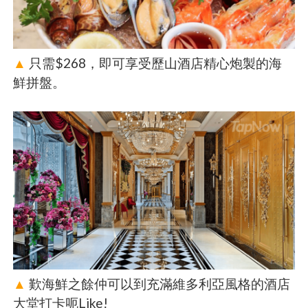
▲
只需$268，即可享受歷山酒店精心炮製的海
鮮拼盤。
▲
歎海鮮之餘仲可以到充滿維多利亞風格的酒店
大堂打卡呃Like!