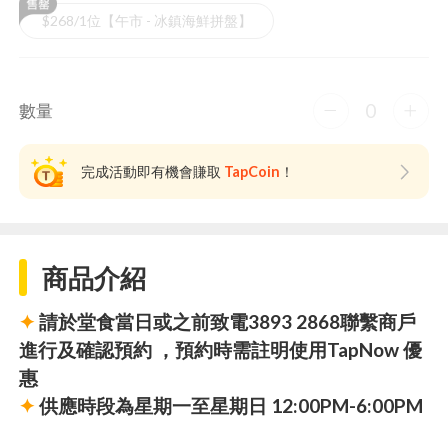
$268/1位【午市 - 冰鎮海鮮拼盤】
0
數量
完成活動即有機會賺取
TapCoin
！
商品介紹
✦
請於堂食當日或之前致電3893 2868聯繫商戶
進行及確認預約 ，預約時需註明使用TapNow 優
惠
✦
供應時段為星期一至星期日 12:00PM-6:00PM