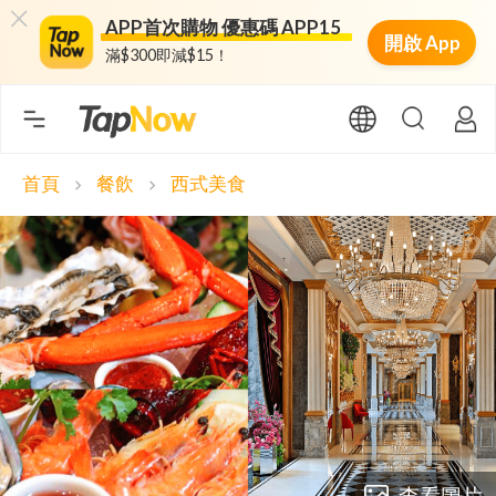
APP首次購物 優惠碼 APP15
開啟 App
滿$300即減$15！
首頁
餐飲
西式美食
chevron_right
chevron_right
查看圖片