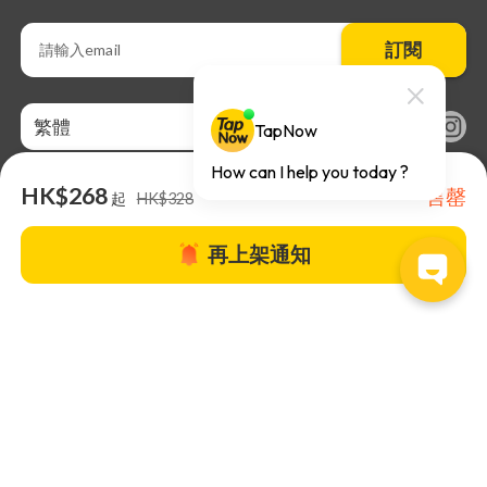
訂閱
繁體
HK$268
售罄
起
HK$328
再上架通知
關於TapNow |
TapNow Blog |
加入成為合作夥伴
|
網站條款
|
幫助
中心
© 2026 TapNow. All Rights Reserved.