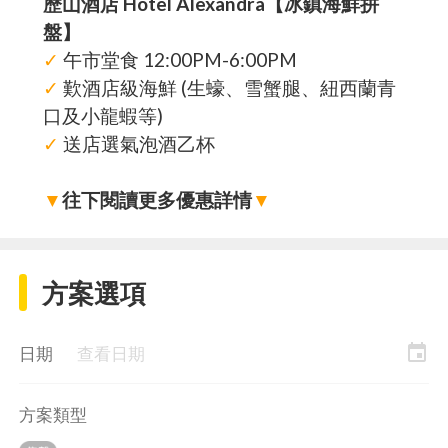
歷山酒店 Hotel Alexandra【冰鎮海鮮拼
盤】
✓
午市堂食 12:00PM-6:00PM
✓
歎酒店級海鮮 (生蠔、雪蟹腿、紐西蘭青
口及小龍蝦等)
✓
送店選氣泡酒乙杯
▼
往下閱讀更多優惠詳情
▼
方案選項
event
日期
查看日期
方案類型