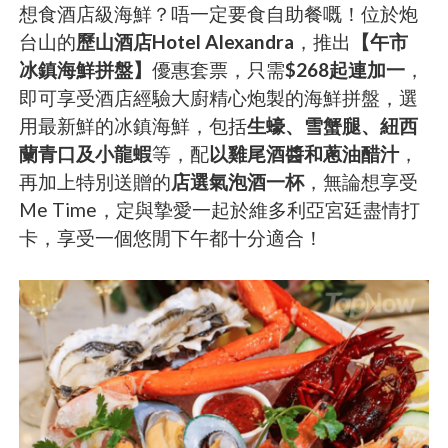
想食酒店級海鮮？唔一定要食自助餐嘅！位於炮
台山的
歷山酒店Hotel Alexandra
，推出
【午市
冰鎮海鮮拼盤】
優惠套票，只需
$268起連加一
，
即可享受酒店經驗大廚精心炮製的海鮮拼盤，選
用最新鮮的冰鎮海鮮，包括
生蠔、雪蟹腿、紐西
蘭青口及小龍蝦
等，配
以雞尾酒醬和蔥油醋汁
，
再加上特別送贈的
店選氣泡酒一杯
，無論想享受
Me Time，定與摯愛一起於維多利亞宮廷盡情打
卡，享受一個悠閒下午都十分適合！