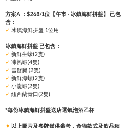
方案A ：$268/1位【午市 - 冰鎮海鮮拼盤】 已包
含：
✓
冰鎮海鮮拼盤 1位用
冰鎮海鮮拼盤 已包含：
✓
新鮮生蠔(2隻)
✓
凍熟蝦(4隻)
✓
雪蟹腿 (2隻)
✓
新鮮海螺(2隻)
✓
小龍蝦(2隻)
✓
紐西蘭青口(2隻)
*每份冰鎮海鮮拼盤送店選氣泡酒乙杯
✦
以上圖片及餐牌僅供參考，食物款式及飲品種