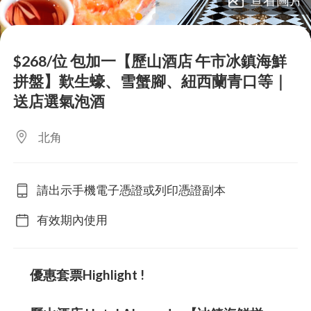
lens
lens
lens
$268/位 包加一【歷山酒店 午市冰鎮海鮮
拼盤】歎生蠔、雪蟹腳、紐西蘭青口等｜
送店選氣泡酒
北角
請出示手機電子憑證或列印憑證副本
有效期內使用
優惠套票Highlight !