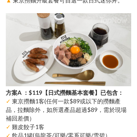
▲
東京撈麵升級套餐可自選一款日式迷你丼。
方案A ：$119【日式撈麵基本套餐】已包含：
✓
東京撈麵1客(任何一款$89或以下的撈麵產
品，拉麵除外，如所選產品超過$89，需於現場
補回差價）
✓
雞皮餃子1客
✓
飲品1罐(烏龍茶/可樂/零系可樂/雪碧）