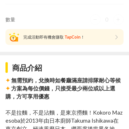
0
數量
完成活動即有機會賺取
TapCoin
！
商品介紹
✦
無需預約，兌換時如餐廳滿座請排隊耐心等候
✦
方案為每位價錢，只接受最少兩位或以上選
購，方可享用優惠
不是拉麵，不是沾麵，是東京撈麵！Kokoro Maz
esoba於2013年由日本廚師Takuma Ishikawa在
東京創立，極速風靡日本，繼而席捲世界各地。