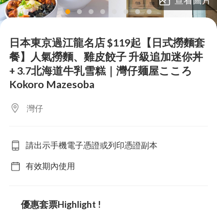
lens
lens
lens
lens
lens
lens
lens
lens
日本東京過江龍名店 $119起【日式撈麵套
餐】人氣撈麵、雞皮餃子 升級追加迷你丼
+ 3.7北海道牛乳雪糕｜灣仔麺屋こころ
Kokoro Mazesoba
灣仔
請出示手機電子憑證或列印憑證副本
有效期內使用
優惠套票Highlight !