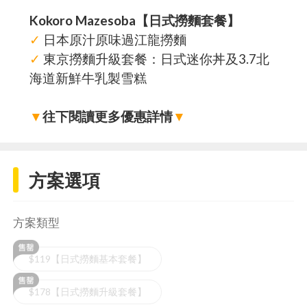
Kokoro Mazesoba【日式撈麵套餐】
✓
日本原汁原味過江龍撈麵
✓
東京撈麵升級套餐：日式迷你丼及3.7北
海道新鮮牛乳製雪糕
▼
往下閱讀更多優惠詳情
▼
方案選項
方案類型
$119【日式撈麵基本套餐】
$178【日式撈麵升級套餐】