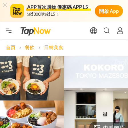
APP首次購物 優惠碼 APP15
開啟 App
滿$300即減$15！
首頁
餐飲
日韓美食
chevron_right
chevron_right
查看圖片