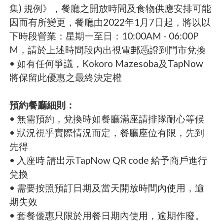
集) 規例》，餐廳之開放時間及食物供應安排可能
因而有所變更，餐廳由2022年1月7日起，將以以
下時段營業：星期一至日：10:00AM - 06:00P
M，請於上述時間段內出視電郵憑證到門市兌換
• 如有任何爭議，Kokoro Mazesoba及TapNow
將保留此優惠之最終決定權
預約餐廳細則：
• 無需預約，兌換時如餐廳滿座請排隊耐心等候
• 狀況視乎實際情況而定，餐廳座位有限，先到
先得
• 入座時 請出示TapNow QR code 給予商戶進行
兌換
• 需要按照預訂日期及當天開放時間內使用，逾
期失效
• 套餐優惠只限於用餐日期內使用，逾期作廢。