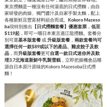
東京撈麵是一種沒有任何湯底的日式撈麵，由自
家研發的肉燥、獨門醬汁及自家手製太麵，配上
各種新鮮且豐富材料組合而成。
Kokoro Mazeso
ba
現特別推出
【日式撈麵套餐】優惠套票
，
低至
$119起
，即可一嚐日本東京過江龍撈麵。套餐分
別可選
基本版套餐
或
升級版套餐
，
兩款套餐均可
選擇任何一款$89或以下的產品、雞皮餃子及飲
品
，而
升級版套餐
更可
自選一款日式迷你丼及歎
埋3.7北海道新鮮牛乳製雪糕
，立即把握機會品嚐
源自日本原汁原味的Kokoro Mazesoba日式撈
麵！