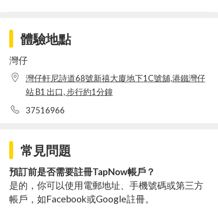
體驗地點
灣仔
灣仔軒尼詩道68號新禧大廈地下1C號舖,港鐵灣仔
站 B1 出口, 步行約1分鐘
37516966
常見問題
預訂前是否需要註冊TapNow帳戶？
是的，你可以使用電郵地址、手機號碼或第三方
帳戶，如Facebook或Google註冊。