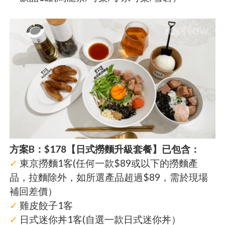
方案B：$178【日式撈麵升級套餐】已包含：
✓
東京撈麵1客(任何一款$89或以下的撈麵產
品，拉麵除外，如所選產品超過$89，需於現場
補回差價）
✓
雞皮餃子1客
✓
日式迷你丼1客(自選一款日式迷你丼）