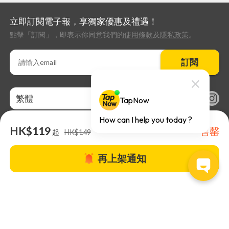
立即訂閱電子報，享獨家優惠及禮遇！
點擊「訂閱」，即表示你同意我們的
使用條款
及
隱私政策
。
訂閱
繁體
HK$119
售罄
起
HK$149
再上架通知
關於TapNow |
TapNow Blog |
加入成為合作夥伴
|
網站條款
|
幫助
中心
© 2026 TapNow. All Rights Reserved.