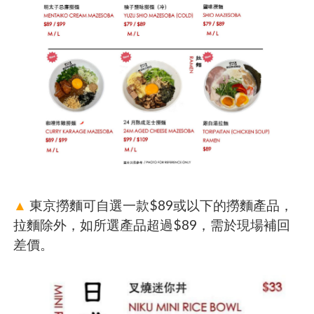
▲
東京撈麵可自選一款$89或以下的撈麵產品，
拉麵除外，如所選產品超過$89，需於現場補回
差價。