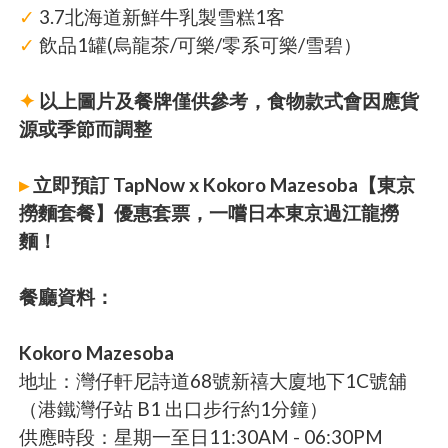
✓
3.7北海道新鮮牛乳製雪糕1客
✓
飲品1罐(烏龍茶/可樂/零系可樂/雪碧）
✦
以上圖片及餐牌僅供參考，食物款式會因應貨
源或季節而調整
▸
立即預訂 TapNow x Kokoro Mazesoba【東京
撈麵套餐】優惠套票，一嚐日本東京過江龍撈
麵！
餐廳資料：
Kokoro Mazesoba
地址：灣仔軒尼詩道68號新禧大廈地下1C號舖
（港鐵灣仔站 B1 出口步行約1分鐘）
供應時段：星期一至日11:30AM - 06:30PM